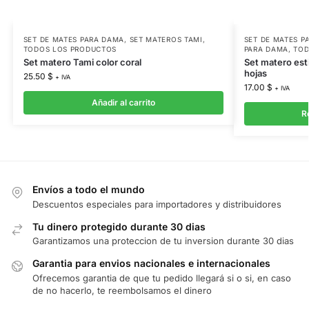
SET DE MATES PARA DAMA
,
SET MATEROS TAMI
,
SET DE MATES P
TODOS LOS PRODUCTOS
PARA DAMA
,
TOD
Set matero Tami color coral
Set matero est
hojas
25.50
$
+ IVA
17.00
$
+ IVA
Añadir al carrito
R
Envíos a todo el mundo
Descuentos especiales para importadores y distribuidores
Tu dinero protegido durante 30 dias
Garantizamos una proteccion de tu inversion durante 30 dias
Garantia para envios nacionales e internacionales
Ofrecemos garantia de que tu pedido llegará si o si, en caso
de no hacerlo, te reembolsamos el dinero