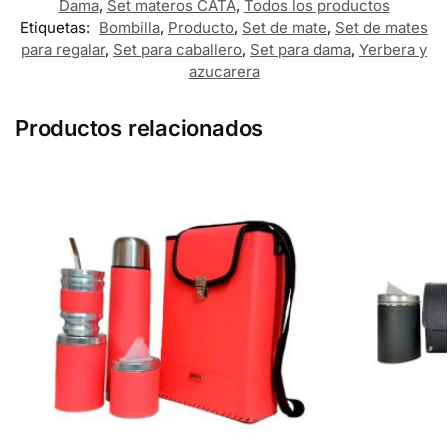
Dama
,
Set materos CATA
,
Todos los productos
Etiquetas:
Bombilla
,
Producto
,
Set de mate
,
Set de mates
para regalar
,
Set para caballero
,
Set para dama
,
Yerbera y
azucarera
Productos relacionados