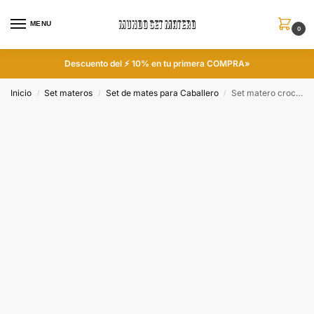
MENU
0
Descuento del ⚡ 10% en tu primera COMPRA»
Inicio
Set materos
Set de mates para Caballero
Set matero croco negro con mate calabaza y corona colección CATA
/
/
/