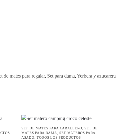
t de mates para regalar
,
Set para dama
,
Yerbera y azucarera
SET DE MATES PARA CABALLERO
,
SET DE
UCTOS
MATES PARA DAMA
,
SET MATEROS PARA
ASADO
,
TODOS LOS PRODUCTOS