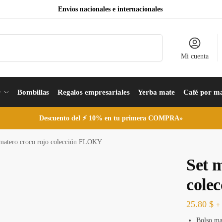
Envios nacionales e internacionales
Buscar
Mi cuenta
r
Bombillas
Regalos empresariales
Yerba mate
Café por m
Descuento del ⚡ 10% en tu primera COMPRA»
 matero croco rojo colección FLOKY
Set m
cole
25.80
$
+
Bolso ma