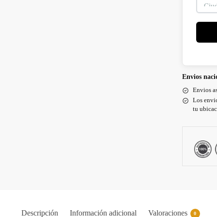
Envios naci
Envios a
Los envi
tu ubica
Descripción
Información adicional
Valoraciones
0