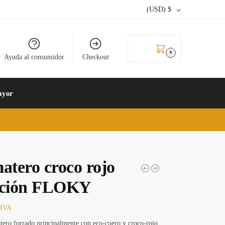
(USD)
$
0.00
$
0
Ayuda al consumidor
Checkout
ayor
atero croco rojo
cción FLOKY
 IVA
tero forrado principalmente con eco-cuero y croco-rojo