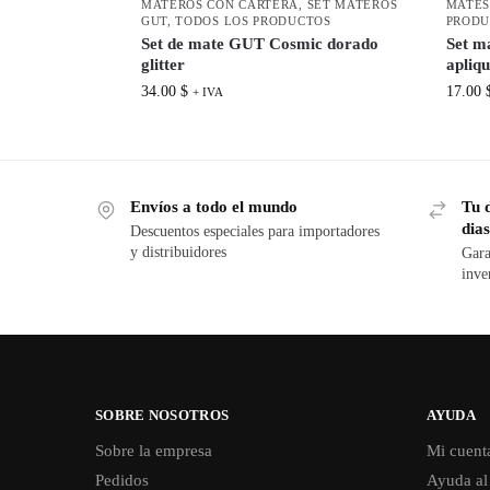
MATEROS CON CARTERA
,
SET MATEROS
MATES
GUT
,
TODOS LOS PRODUCTOS
PRODU
Set de mate GUT Cosmic dorado
Set m
glitter
apliqu
34.00
$
17.00
+ IVA
Envíos a todo el mundo
Tu 
dias
Descuentos especiales para importadores
y distribuidores
Gara
inve
SOBRE NOSOTROS
AYUDA
Sobre la empresa
Mi cuent
Pedidos
Ayuda al