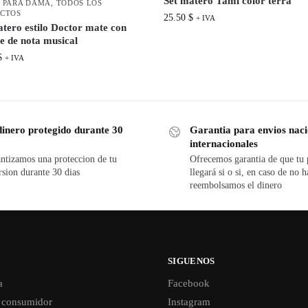
Set matero Tami color terra
 PARA DAMA
,
TODOS LOS
CTOS
25.50
$
+ IVA
atero estilo Doctor mate con
e de nota musical
$
+ IVA
dinero protegido durante 30
Garantia para envios naci
internacionales
ntizamos una proteccion de tu
Ofrecemos garantia de que tu
rsion durante 30 dias
llegará si o si, en caso de no h
reembolsamos el dinero
SIGUENOS
a
Facebook
 consumidor
Instagram