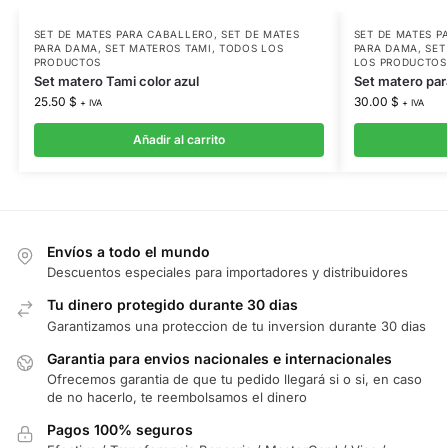
SET DE MATES PARA CABALLERO
,
SET DE MATES
SET DE MATES P
PARA DAMA
,
SET MATEROS TAMI
,
TODOS LOS
PARA DAMA
,
SET
PRODUCTOS
LOS PRODUCTOS
Set matero Tami color azul
Set matero par
25.50
$
30.00
$
+ IVA
+ IVA
Añadir al carrito
Envíos a todo el mundo
Descuentos especiales para importadores y distribuidores
Tu dinero protegido durante 30 dias
Garantizamos una proteccion de tu inversion durante 30 dias
Garantia para envios nacionales e internacionales
Ofrecemos garantia de que tu pedido llegará si o si, en caso
de no hacerlo, te reembolsamos el dinero
Pagos 100% seguros