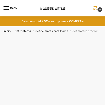
MENU
0
Descuento del ⚡ 10% en tu primera COMPRA»
Inicio
Set materos
Set de mates para Dama
Set matero croco rojo con mate calabaza y corona colección Floky
/
/
/