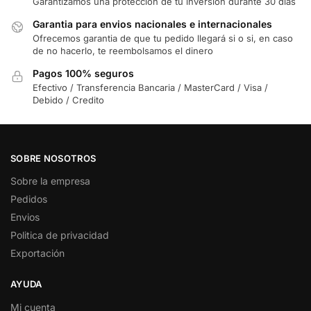
Garantizamos una proteccion de tu inversion durante 30 dias
Garantia para envios nacionales e internacionales
Ofrecemos garantia de que tu pedido llegará si o si, en caso
de no hacerlo, te reembolsamos el dinero
Pagos 100% seguros
Efectivo / Transferencia Bancaria / MasterCard / Visa /
Debido / Credito
SOBRE NOSOTROS
Sobre la empresa
Pedidos
Envios
Politica de privacidad
Exportación
AYUDA
Mi cuenta