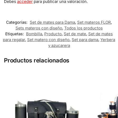
Debes
acceder
para publicar una valoración.
Categorías:
Set de mates para Dama
,
Set materos FLOR
,
Sets materos con diseño
,
Todos los productos
Etiquetas:
Bombilla
,
Producto
,
Set de mate
,
Set de mates
para regalar
,
Set matero con diseño
,
Set para dama
,
Yerbera
y azucarera
Productos relacionados