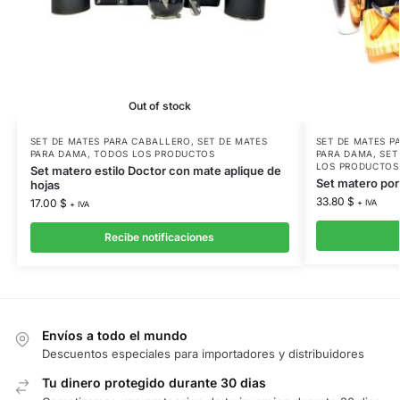
Out of stock
SET DE MATES PARA CABALLERO
,
SET DE MATES
SET DE MATES P
PARA DAMA
,
TODOS LOS PRODUCTOS
PARA DAMA
,
SET
LOS PRODUCTOS
Set matero estilo Doctor con mate aplique de
Set matero port
hojas
33.80
$
17.00
$
+ IVA
+ IVA
Recibe notificaciones
Envíos a todo el mundo
Descuentos especiales para importadores y distribuidores
Tu dinero protegido durante 30 dias