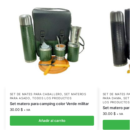
SET DE MATES PARA CABALLERO
,
SET MATEROS
SET DE MATES P
PARA ASADO
,
TODOS LOS PRODUCTOS
PARA DAMA
,
SET
LOS PRODUCTOS
Set matero para camping color Verde militar
Set matero par
30.00
$
+ IVA
30.00
$
+ IVA
Añadir al carrito