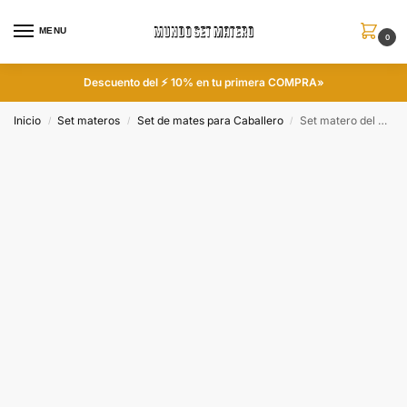
MENU
0
Descuento del ⚡ 10% en tu primera COMPRA»
Inicio
Set materos
Set de mates para Caballero
Set matero del Newells colección FAR
/
/
/