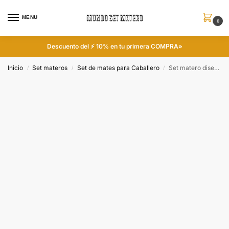
MENU
0
Descuento del ⚡ 10% en tu primera COMPRA»
Inicio
Set materos
Set de mates para Caballero
Set matero diseño de Abel Pintos colección FLOKY
/
/
/