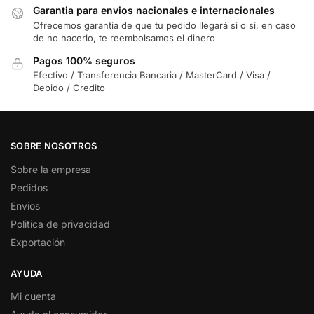
Garantia para envios nacionales e internacionales
Ofrecemos garantia de que tu pedido llegará si o si, en caso
de no hacerlo, te reembolsamos el dinero
Pagos 100% seguros
Efectivo / Transferencia Bancaria / MasterCard / Visa /
Debido / Credito
SOBRE NOSOTROS
Sobre la empresa
Pedidos
Envios
Politica de privacidad
Exportación
AYUDA
Mi cuenta