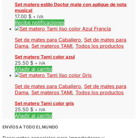
Set matero estilo Doctor mate con aplique de nota
musical
17.00
$
+ IVA
Recibe notificaciones
Set de mates para Caballero
,
Set de mates para
Dama
,
Set materos TAMI
,
Todos los productos
Set matero Tami color azul
25.50
$
+ IVA
Añadir al carrito
Set de mates para Caballero
,
Set de mates para
Dama
,
Set materos TAMI
,
Todos los productos
Set matero Tami color gris
25.50
$
+ IVA
Añadir al carrito
ENVÍOS A TODO EL MUNDO