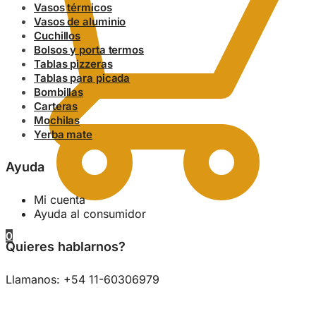
Vasos térmicos
Vasos de aluminio
Cuchillos
Bolsos y porta termos
Tablas pizzeras
Tablas para picada
Bombillas
Carteras
Mochilas
Yerba mate
Ayuda
Mi cuenta
Ayuda al consumidor
0
Quieres hablarnos?
Llamanos: +54 11-60306979
0.00
$