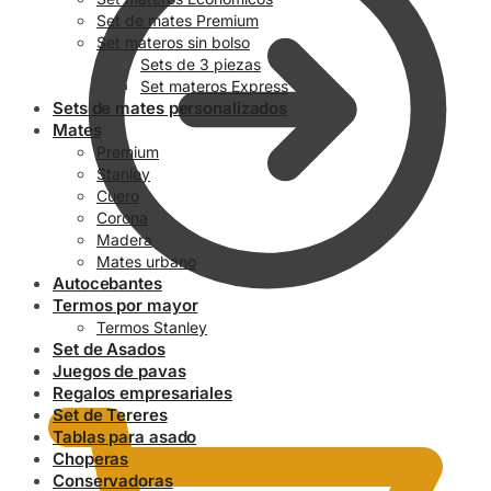
Set de mates Premium
Set materos sin bolso
Sets de 3 piezas
Set materos Express
Sets de mates personalizados
Mates
Premium
Stanley
Cuero
Corona
Madera
Mates urbano
Autocebantes
Termos por mayor
Termos Stanley
Set de Asados
0.00
$
Juegos de pavas
Regalos empresariales
Set de Tereres
Tablas para asado
Choperas
Conservadoras