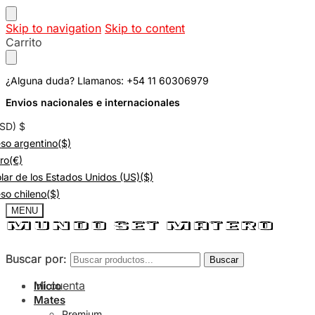
Skip to navigation
Skip to content
Carrito
¿Alguna duda? Llamanos: +54 11 60306979
Envios nacionales e internacionales
USD)
$
so argentino
($)
ro
(€)
lar de los Estados Unidos (US)
($)
so chileno
($)
MENU
Buscar por:
Buscar por:
Buscar
Buscar
Mi cuenta
Inicio
Mates
Premium