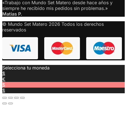
«Trabajo con Mundo Set Matero desde hace años y
siempre he recibido mis pedidos sin problemas.»
Matias P.
© Mundo Set Matero 2026 Todos los derechos
reservados
Selecciona tu moneda
$
€
$
$