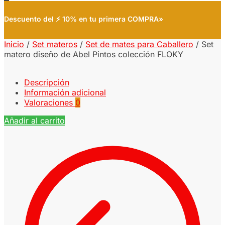
Descuento del ⚡ 10% en tu primera COMPRA»
Inicio
/
Set materos
/
Set de mates para Caballero
/
Set
matero diseño de Abel Pintos colección FLOKY
Descripción
Información adicional
Valoraciones
0
Añadir al carrito