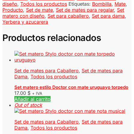
diseño
,
Todos los productos
Etiquetas:
Bombilla
,
Mate
,
Producto
,
Set de mate
,
Set de mates para regalar
,
Set
matero con diseño
,
Set para caballero
,
Set para dama
,
Yerbera y azucarera
Productos relacionados
Set de mates para Caballero
,
Set de mates para
Dama
,
Todos los productos
Set matero estilo Doctor con mate uruguayo torpedo
17.00
$
+ IVA
Añadir al carrito
Out of stock
Set de mates para Caballero
,
Set de mates para
Dama
,
Todos los productos