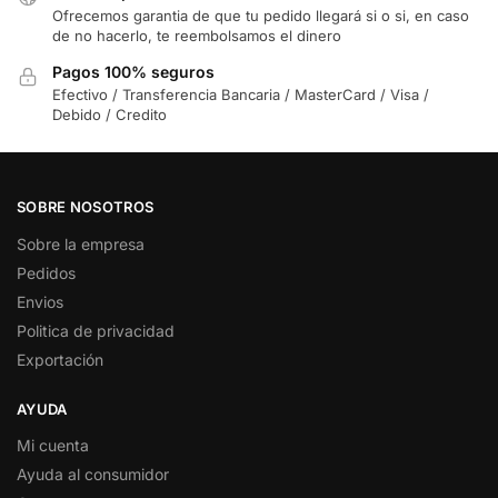
Ofrecemos garantia de que tu pedido llegará si o si, en caso
de no hacerlo, te reembolsamos el dinero
Pagos 100% seguros
Efectivo / Transferencia Bancaria / MasterCard / Visa /
Debido / Credito
SOBRE NOSOTROS
Sobre la empresa
Pedidos
Envios
Politica de privacidad
Exportación
AYUDA
Mi cuenta
Ayuda al consumidor