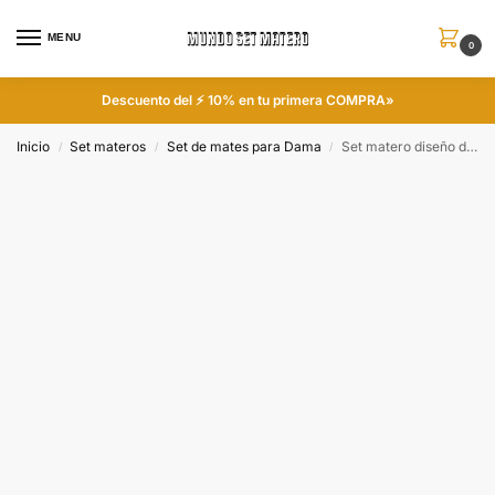
MENU
0
Descuento del ⚡ 10% en tu primera COMPRA»
Inicio
Set materos
Set de mates para Dama
Set matero diseño de Búho Rosa colección FLOKY
/
/
/