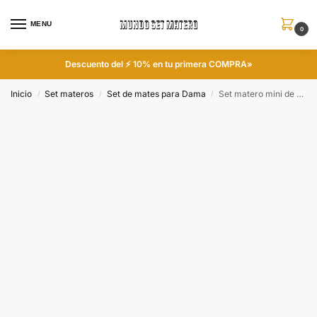
MENU
0
Descuento del ⚡ 10% en tu primera COMPRA»
Inicio
Set materos
Set de mates para Dama
Set matero mini de 4 piezas con diseño Stich
/
/
/