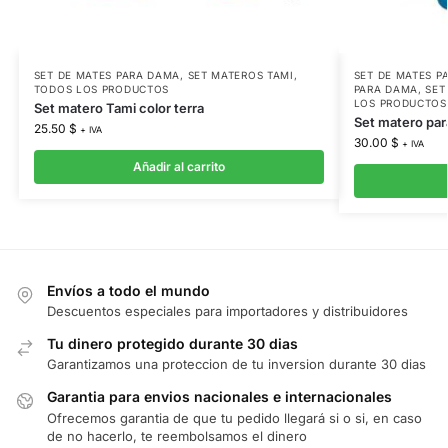
SET DE MATES PARA DAMA
,
SET MATEROS TAMI
,
SET DE MATES P
TODOS LOS PRODUCTOS
PARA DAMA
,
SET
LOS PRODUCTOS
Set matero Tami color terra
Set matero par
25.50
$
+ IVA
30.00
$
+ IVA
Añadir al carrito
Envíos a todo el mundo
Descuentos especiales para importadores y distribuidores
Tu dinero protegido durante 30 dias
Garantizamos una proteccion de tu inversion durante 30 dias
Garantia para envios nacionales e internacionales
Ofrecemos garantia de que tu pedido llegará si o si, en caso
de no hacerlo, te reembolsamos el dinero