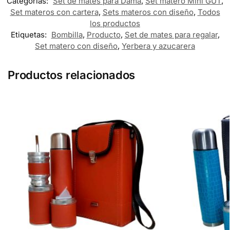
Categorías:
Set de mates para Dama
,
Set matero Mini GUT
,
Set materos con cartera
,
Sets materos con diseño
,
Todos
los productos
Etiquetas:
Bombilla
,
Producto
,
Set de mates para regalar
,
Set matero con diseño
,
Yerbera y azucarera
Productos relacionados