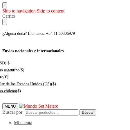
Skip to navigation
Skip to content
Carrito
¿Alguna duda? Llamanos: +54 11 60306979
Envios nacionales e internacionales
USD)
$
so argentino
($)
ro
(€)
lar de los Estados Unidos (US)
($)
so chileno
($)
MENU
Buscar por:
Buscar
Mi cuenta