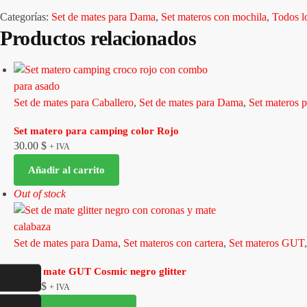
Categorías:
Set de mates para Dama
,
Set materos con mochila
,
Todos l
Productos relacionados
Set de mates para Caballero
,
Set de mates para Dama
,
Set materos 
Set matero para camping color Rojo
30.00
$
+ IVA
Añadir al carrito
Out of stock
Set de mates para Dama
,
Set materos con cartera
,
Set materos GUT
Set de mate GUT Cosmic negro glitter
34.50
$
+ IVA