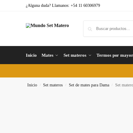
¿Alguna duda? Llamanos: +54 11 60306979
Inicio
Mates
Set materos
Termos por mayo
Inicio
Set materos
Set de mates para Dama
Set matero
/
/
/