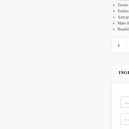
Termo 
Yerber
Azucar
Mate d
Bombil
ING