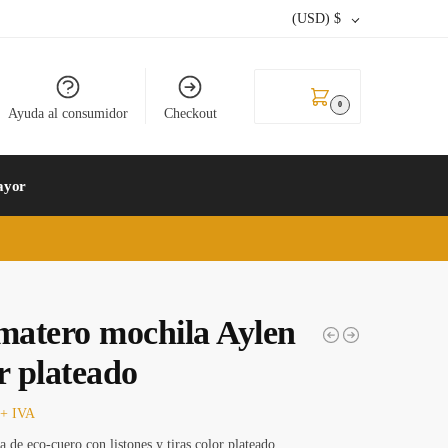
(USD)
$
0.00
$
0
Ayuda al consumidor
Checkout
ayor
matero mochila Aylen
r plateado
+ IVA
 de eco-cuero con listones y tiras color plateado