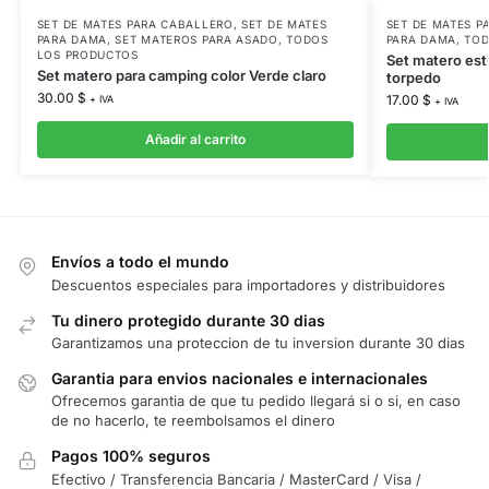
SET DE MATES PARA CABALLERO
,
SET DE MATES
SET DE MATES P
PARA DAMA
,
SET MATEROS PARA ASADO
,
TODOS
PARA DAMA
,
TOD
LOS PRODUCTOS
Set matero est
Set matero para camping color Verde claro
torpedo
30.00
$
17.00
$
+ IVA
+ IVA
Añadir al carrito
Envíos a todo el mundo
Descuentos especiales para importadores y distribuidores
Tu dinero protegido durante 30 dias
Garantizamos una proteccion de tu inversion durante 30 dias
Garantia para envios nacionales e internacionales
Ofrecemos garantia de que tu pedido llegará si o si, en caso
de no hacerlo, te reembolsamos el dinero
Pagos 100% seguros
Efectivo / Transferencia Bancaria / MasterCard / Visa /