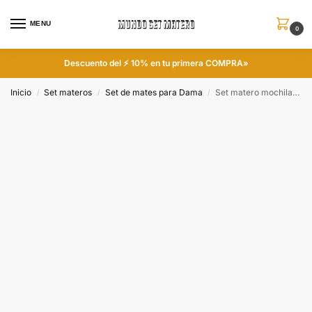
MENU
0
Descuento del ⚡ 10% en tu primera COMPRA»
Inicio
Set materos
Set de mates para Dama
Set matero mochila Aylen color plateado
/
/
/