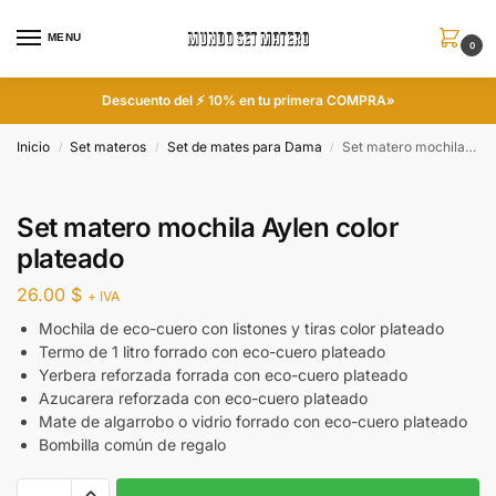
MENU
0
Descuento del ⚡ 10% en tu primera COMPRA»
Inicio
Set materos
Set de mates para Dama
Set matero mochila Aylen color plateado
/
/
/
Set matero mochila Aylen color
plateado
26.00
$
+ IVA
Mochila de eco-cuero con listones y tiras color plateado
Termo de 1 litro forrado con eco-cuero plateado
Yerbera reforzada forrada con eco-cuero plateado
Azucarera reforzada con eco-cuero plateado
Mate de algarrobo o vidrio forrado con eco-cuero plateado
Bombilla común de regalo