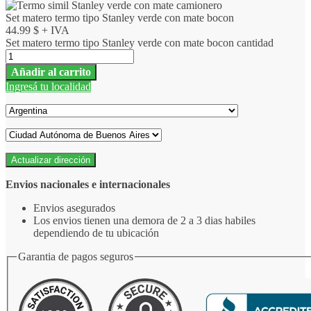
Set matero termo tipo Stanley verde con mate bocon
44.99
$
+ IVA
Set matero termo tipo Stanley verde con mate bocon cantidad
Añadir al carrito
Ingresá tu localidad
Actualizar dirección
Envios nacionales e internacionales
Envios asegurados
Los envios tienen una demora de 2 a 3 dias habiles
dependiendo de tu ubicación
Garantia de pagos seguros