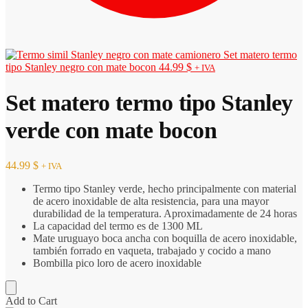
Set matero termo
tipo Stanley negro con mate bocon
44.99
$
+ IVA
Set matero termo tipo Stanley
verde con mate bocon
44.99
$
+ IVA
Termo tipo Stanley verde, hecho principalmente con material
de acero inoxidable de alta resistencia, para una mayor
durabilidad de la temperatura. Aproximadamente de 24 horas
La capacidad del termo es de 1300 ML
Mate uruguayo boca ancha con boquilla de acero inoxidable,
también forrado en vaqueta, trabajado y cocido a mano
Bombilla pico loro de acero inoxidable
Add to Cart