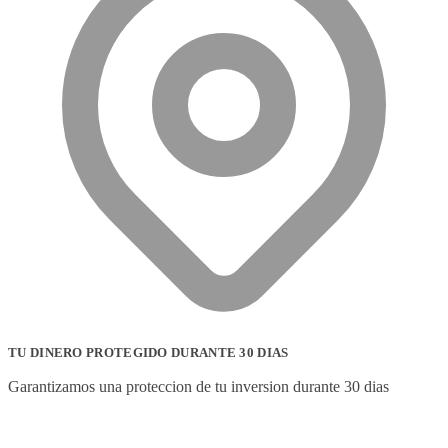
TU DINERO PROTEGIDO DURANTE 30 DIAS
Garantizamos una proteccion de tu inversion durante 30 dias