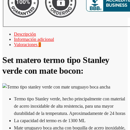
Descripción
Información adicional
Valoraciones
0
Set matero termo tipo Stanley
verde con mate bocon
:
Termo tipo Stanley verde, hecho principalmente con material
de acero inoxidable de alta resistencia, para una mayor
durabilidad de la temperatura. Aproximadamente de 24 horas
La capacidad del termo es de 1300 ML
Mate uruguayo boca ancha con boquilla de acero inoxidable,