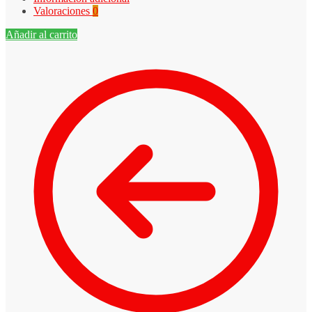
Valoraciones
0
Añadir al carrito