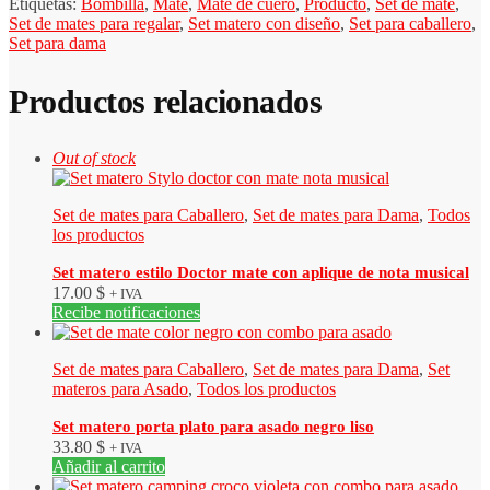
Etiquetas:
Bombilla
,
Mate
,
Mate de cuero
,
Producto
,
Set de mate
,
Set de mates para regalar
,
Set matero con diseño
,
Set para caballero
,
Set para dama
Productos relacionados
Out of stock
Set de mates para Caballero
,
Set de mates para Dama
,
Todos
los productos
Set matero estilo Doctor mate con aplique de nota musical
17.00
$
+ IVA
Recibe notificaciones
Set de mates para Caballero
,
Set de mates para Dama
,
Set
materos para Asado
,
Todos los productos
Set matero porta plato para asado negro liso
33.80
$
+ IVA
Añadir al carrito