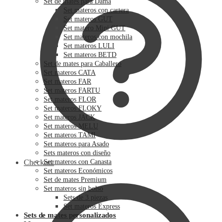
Set de mates para Dama
Set materos con cartera
Set materos GUT
Set matero Mini GUT
Set materos con mochila
Set materos LULI
Set materos BETD
Set de mates para Caballero
Set materos CATA
Set materos FAR
Set materos FARTU
Set materos FLOR
Set materos FLOKY
Set materos JACK
Set materos MELU
Set materos TAMI
Set materos para Asado
Sets materos con diseño
Checkout
Set materos con Canasta
Set materos Económicos
Set de mates Premium
Set materos sin bolso
Sets de 3 piezas
Set materos Express
Sets de mates personalizados