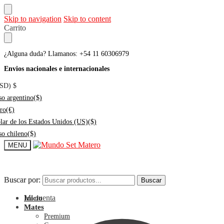
Skip to navigation
Skip to content
Carrito
¿Alguna duda? Llamanos: +54 11 60306979
Envios nacionales e internacionales
USD)
$
so argentino
($)
ro
(€)
lar de los Estados Unidos (US)
($)
so chileno
($)
MENU
Buscar por:
Buscar por:
Buscar
Buscar
Mi cuenta
Inicio
Mates
Premium