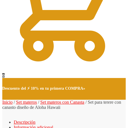
0
Descuento del ⚡ 10% en tu primera COMPRA»
Inicio
/
Set materos
/
Set materos con Canasta
/
Set para terere con
canasto diseño de Aloha Hawaii
Descripción
Información adicional