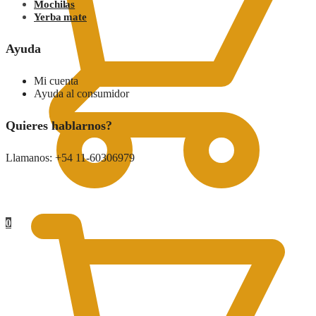
Mochilas
Yerba mate
Ayuda
Mi cuenta
Ayuda al consumidor
Quieres hablarnos?
Llamanos: +54 11-60306979
0.00
$
0