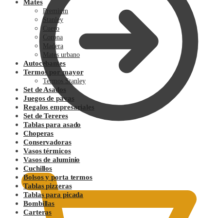
Mates
Premium
Stanley
Cuero
Corona
Madera
Mates urbano
Autocebantes
Termos por mayor
Termos Stanley
Set de Asados
Juegos de pavas
Regalos empresariales
Set de Tereres
Tablas para asado
Choperas
Conservadoras
0.00
$
Vasos térmicos
Vasos de aluminio
Cuchillos
Bolsos y porta termos
Tablas pizzeras
Tablas para picada
Bombillas
Carteras