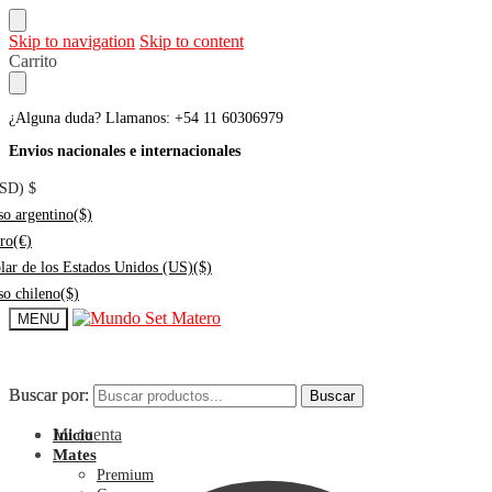
Skip to navigation
Skip to content
Carrito
¿Alguna duda? Llamanos: +54 11 60306979
Envios nacionales e internacionales
USD)
$
so argentino
($)
ro
(€)
lar de los Estados Unidos (US)
($)
so chileno
($)
MENU
Buscar por:
Buscar por:
Buscar
Buscar
Mi cuenta
Inicio
Mates
Premium