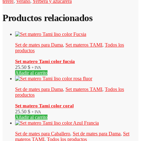
terere
,
Verano
,
Yerbera y azucarera
Productos relacionados
Set de mates para Dama
,
Set materos TAMI
,
Todos los
productos
Set matero Tami color fucsia
25.50
$
+ IVA
Añadir al carrito
Set de mates para Dama
,
Set materos TAMI
,
Todos los
productos
Set matero Tami color coral
25.50
$
+ IVA
Añadir al carrito
Set de mates para Caballero
,
Set de mates para Dama
,
Set
materos TAMI
,
Todos los productos