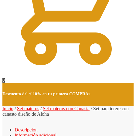
0
Descuento del ⚡ 10% en tu primera COMPRA»
Inicio
/
Set materos
/
Set materos con Canasta
/
Set para terere con
canasto diseño de Aloha
Descripción
Información adicional