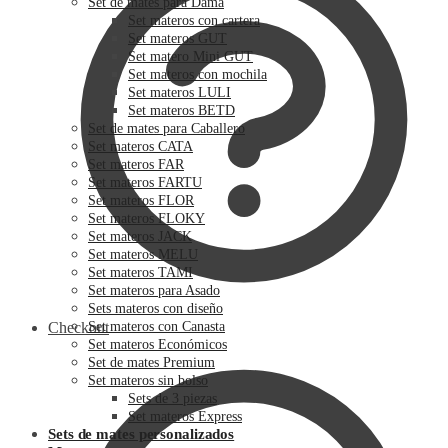
Set de mates para Dama
Set materos con cartera
Set materos GUT
Set matero Mini GUT
Set materos con mochila
Set materos LULI
Set materos BETD
Set de mates para Caballero
Set materos CATA
Set materos FAR
Set materos FARTU
Set materos FLOR
Set materos FLOKY
Set materos JACK
Set materos MELU
Set materos TAMI
Set materos para Asado
Sets materos con diseño
Checkout
Set materos con Canasta
Set materos Económicos
Set de mates Premium
Set materos sin bolso
Sets de 3 piezas
Set materos Express
Sets de mates personalizados