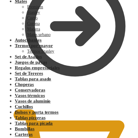
Mates
Premium
Stanley
Cuero
Corona
Madera
Mates urbano
Autocebantes
Termos por mayor
Termos Stanley
Set de Asados
Juegos de pavas
Regalos empresariales
Set de Tereres
Tablas para asado
Choperas
Conservadoras
0.00
$
Vasos térmicos
Vasos de aluminio
Cuchillos
Bolsos y porta termos
Tablas pizzeras
Tablas para picada
Bombillas
Carteras