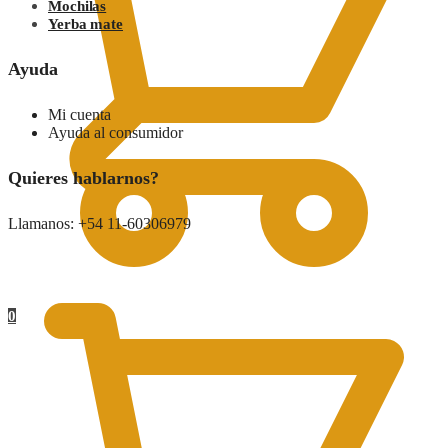
Mochilas
Yerba mate
Ayuda
Mi cuenta
Ayuda al consumidor
Quieres hablarnos?
Llamanos: +54 11-60306979
0.00
$
0