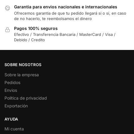
Garantia para envios nacionales e internacionales
Ofrecemos garantia de que tu pedido llegará si o si, en caso
de no hacerlo, te reembolsamos el dinero
Pagos 100% seguros
Efectivo / Transferencia Bancaria / MasterCard / Visa /
Debido / Credito
SOBRE NOSOTROS
Sobre la empresa
Pedidos
Envios
Politica de privacidad
Exportación
AYUDA
Mi cuenta