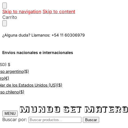
Skip to navigation
Skip to content
Carrito
¿Alguna duda? Llamanos: +54 11 60306979
Envios nacionales e internacionales
USD)
$
so argentino
($)
ro
(€)
lar de los Estados Unidos (US)
($)
so chileno
($)
MENU
Buscar por:
Buscar