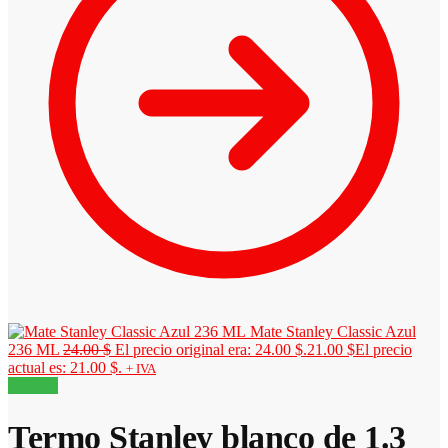
Mate Stanley Classic Azul
236 ML
24.00
$
El precio original era: 24.00 $.
21.00
$
El precio
actual es: 21.00 $.
+ IVA
¡Oferta!
Termo Stanley blanco de 1.3