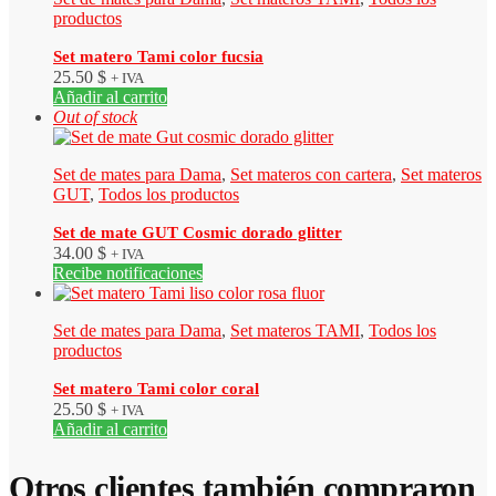
productos
Set matero Tami color fucsia
25.50
$
+ IVA
Añadir al carrito
Out of stock
Set de mates para Dama
,
Set materos con cartera
,
Set materos
GUT
,
Todos los productos
Set de mate GUT Cosmic dorado glitter
34.00
$
+ IVA
Recibe notificaciones
Set de mates para Dama
,
Set materos TAMI
,
Todos los
productos
Set matero Tami color coral
25.50
$
+ IVA
Añadir al carrito
Otros clientes también compraron