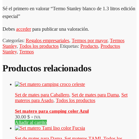
Sé el primero en valorar “Termo Stanley blanco de 1.3 litros edición
especial”
Debes
acceder
para publicar una valoración.
Categorías:
Regalos empresariales
,
Termos por mayor
,
Termos
Stanley
,
Todos los productos
Etiquetas:
Producto
,
Productos
Stanley
,
Termos
Productos relacionados
Set de mates para Caballero
,
Set de mates para Dama
,
Set
materos para Asado
,
Todos los productos
Set matero para camping color Azul
30.00
$
+ IVA
Añadir al carrito
Set de mates para Dama
,
Set materos TAMI
,
Todos los