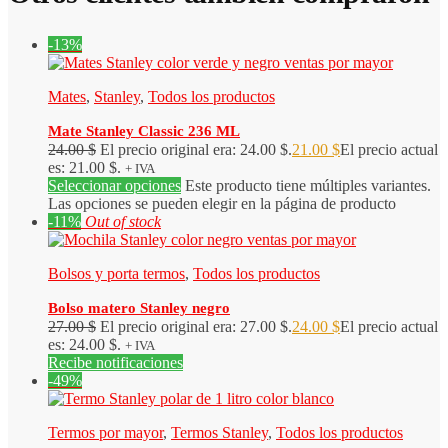
-13%
Mates
,
Stanley
,
Todos los productos
Mate Stanley Classic 236 ML
24.00
$
El precio original era: 24.00 $.
21.00
$
El precio actual
es: 21.00 $.
+ IVA
Seleccionar opciones
Este producto tiene múltiples variantes.
Las opciones se pueden elegir en la página de producto
-11%
Out of stock
Bolsos y porta termos
,
Todos los productos
Bolso matero Stanley negro
27.00
$
El precio original era: 27.00 $.
24.00
$
El precio actual
es: 24.00 $.
+ IVA
Recibe notificaciones
-49%
Termos por mayor
,
Termos Stanley
,
Todos los productos