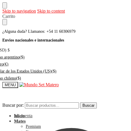
Skip to navigation
Skip to content
Carrito
¿Alguna duda? Llamanos: +54 11 60306979
Envios nacionales e internacionales
USD)
$
so argentino
($)
ro
(€)
lar de los Estados Unidos (US)
($)
so chileno
($)
MENU
Buscar por:
Buscar por:
Buscar
Buscar
Mi cuenta
Inicio
Mates
Premium