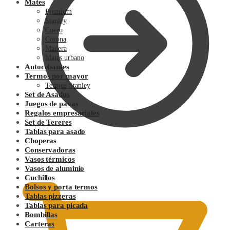
Mates
Premium
Stanley
Cuero
Corona
Madera
Mates urbano
Autocebantes
Termos por mayor
Termos Stanley
Set de Asados
Juegos de pavas
Regalos empresariales
Set de Tereres
Tablas para asado
Choperas
Conservadoras
0.00
$
Vasos térmicos
Vasos de aluminio
Cuchillos
Bolsos y porta termos
Tablas pizzeras
Tablas para picada
Bombillas
Carteras