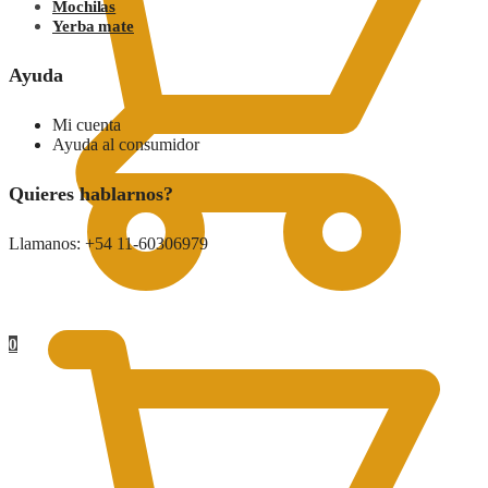
Mochilas
Yerba mate
Ayuda
Mi cuenta
Ayuda al consumidor
Quieres hablarnos?
Llamanos: +54 11-60306979
0.00
$
0