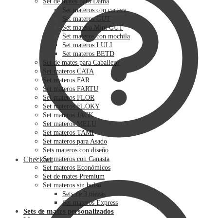
Set de mates para Dama
Set materos con cartera
Set materos GUT
Set matero Mini GUT
Set materos con mochila
Set materos LULI
Set materos BETD
Set de mates para Caballero
Set materos CATA
Set materos FAR
Set materos FARTU
Set materos FLOR
Set materos FLOKY
Set materos JACK
Set materos MELU
Set materos TAMI
Set materos para Asado
Sets materos con diseño
Checkout
Set materos con Canasta
Set materos Económicos
Set de mates Premium
Set materos sin bolso
Sets de 3 piezas
Set materos Express
Sets de mates personalizados