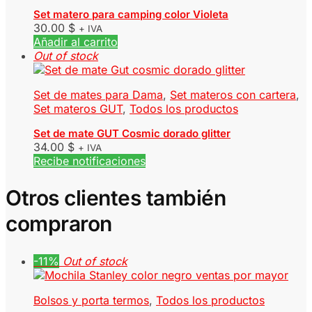
Set matero para camping color Violeta
30.00
$
+ IVA
Añadir al carrito
Out of stock
Set de mates para Dama
,
Set materos con cartera
,
Set materos GUT
,
Todos los productos
Set de mate GUT Cosmic dorado glitter
34.00
$
+ IVA
Recibe notificaciones
Otros clientes también
compraron
-11%
Out of stock
Bolsos y porta termos
,
Todos los productos