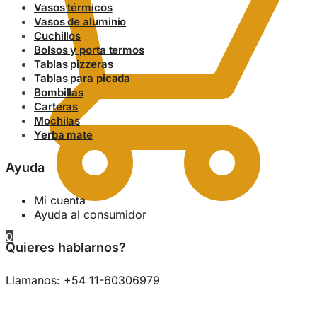
Vasos térmicos
Vasos de aluminio
Cuchillos
Bolsos y porta termos
Tablas pizzeras
Tablas para picada
Bombillas
Carteras
Mochilas
Yerba mate
Ayuda
Mi cuenta
Ayuda al consumidor
0
Quieres hablarnos?
Llamanos: +54 11-60306979
0.00
$