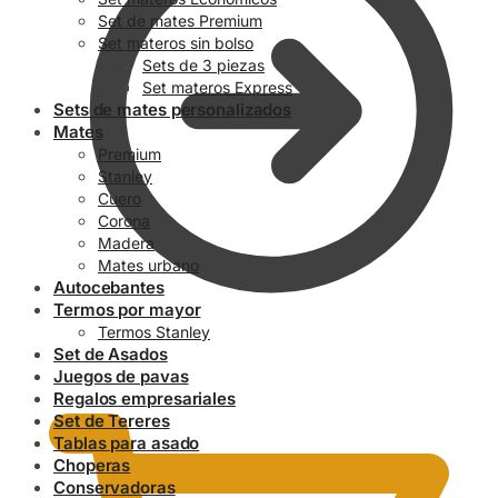
Set de mates Premium
Set materos sin bolso
Sets de 3 piezas
Set materos Express
Sets de mates personalizados
Mates
Premium
Stanley
Cuero
Corona
Madera
Mates urbano
Autocebantes
Termos por mayor
Termos Stanley
Set de Asados
0.00
$
Juegos de pavas
Regalos empresariales
Set de Tereres
Tablas para asado
Choperas
Conservadoras