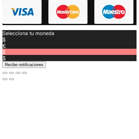
Selecciona tu moneda
$
€
$
$
Recibe notificaciones