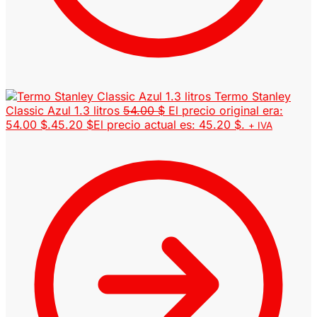
Termo Stanley
Classic Azul 1.3 litros
54.00
$
El precio original era:
54.00 $.
45.20
$
El precio actual es: 45.20 $.
+ IVA