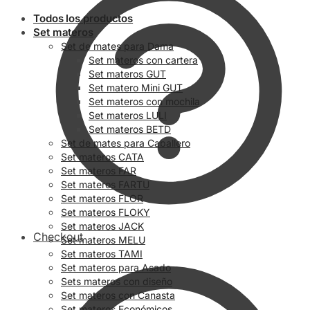
Todos los productos
Set materos
Set de mates para Dama
Set materos con cartera
Set materos GUT
Set matero Mini GUT
Set materos con mochila
Set materos LULI
Set materos BETD
Set de mates para Caballero
Set materos CATA
Set materos FAR
Set materos FARTU
Set materos FLOR
Set materos FLOKY
Set materos JACK
Checkout
Set materos MELU
Set materos TAMI
Set materos para Asado
Sets materos con diseño
Set materos con Canasta
Set materos Económicos