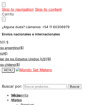
Skip to navigation
Skip to content
Carrito
¿Alguna duda? Llamanos: +54 11 60306979
Envios nacionales e internacionales
USD)
$
so argentino
($)
ro
(€)
lar de los Estados Unidos (US)
($)
so chileno
($)
MENU
Buscar por:
Buscar por:
Buscar
Buscar
Mi cuenta
Inicio
Mates
Premium