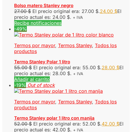
Bolso matero Stanley negro
27.00
$
El precio original era: 27.00 $.
24.00
$
El
precio actual es: 24.00 $.
+ IVA
Recibe notificaciones
-49%
Termos por mayor
,
Termos Stanley
,
Todos los
productos
Termo Stanley Polar 1 litro
55.00
$
El precio original era: 55.00 $.
28.00
$
El
precio actual es: 28.00 $.
+ IVA
Añadir al carrito
-19%
Out of stock
Termos por mayor
,
Termos Stanley
,
Todos los
productos
Termo Stanley polar 1 litro con manija
52.00
$
El precio original era: 52.00 $.
42.00
$
El
precio actual es: 42.00 $.
+ IVA