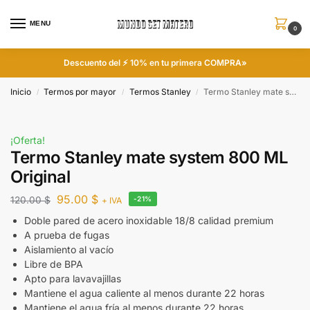
MENU
0
Descuento del ⚡ 10% en tu primera COMPRA»
Inicio
Termos por mayor
Termos Stanley
Termo Stanley mate system 800 ML Original
/
/
/
¡Oferta!
Termo Stanley mate system 800 ML
Original
95.00
$
120.00
$
-21%
+ IVA
Doble pared de acero inoxidable 18/8 calidad premium
A prueba de fugas
Aislamiento al vacío
Libre de BPA
Apto para lavavajillas
Mantiene el agua caliente al menos durante 22 horas
Mantiene el agua fría al menos durante 22 horas