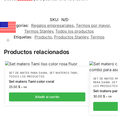
SKU:
N/D
Categorías:
Regalos empresariales
,
Termos por mayor
,
Termos Stanley
,
Todos los productos
Etiquetas:
Producto
,
Productos Stanley
,
Termos
Productos relacionados
SET DE MATES PARA DAMA
,
SET MATEROS TAMI
,
TODOS LOS PRODUCTOS
SET DE MATES P
Set matero Tami color coral
PARA DAMA
,
SET
LOS PRODUCTOS
25.50
$
+ IVA
Set matero par
30.00
$
Añadir al carrito
+ IVA