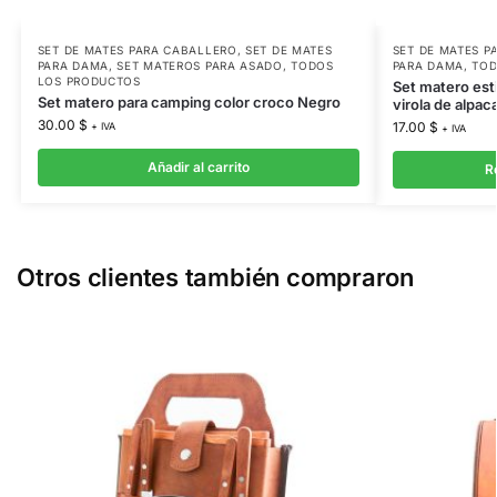
SET DE MATES PARA CABALLERO
,
SET DE MATES
SET DE MATES P
PARA DAMA
,
SET MATEROS PARA ASADO
,
TODOS
PARA DAMA
,
TOD
LOS PRODUCTOS
Set matero est
Set matero para camping color croco Negro
virola de alpac
30.00
$
17.00
$
+ IVA
+ IVA
Añadir al carrito
R
Otros clientes también compraron