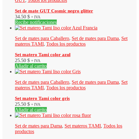
GUT
,
Todos los productos
Set de mate GUT Cosmic negro glitter
34.50
$
+ IVA
Recibe notificaciones
Set de mates para Caballero
,
Set de mates para Dama
,
Set
materos TAMI
,
Todos los productos
Set matero Tami color azul
25.50
$
+ IVA
Añadir al carrito
Set de mates para Caballero
,
Set de mates para Dama
,
Set
materos TAMI
,
Todos los productos
Set matero Tami color gris
25.50
$
+ IVA
Añadir al carrito
Set de mates para Dama
,
Set materos TAMI
,
Todos los
productos