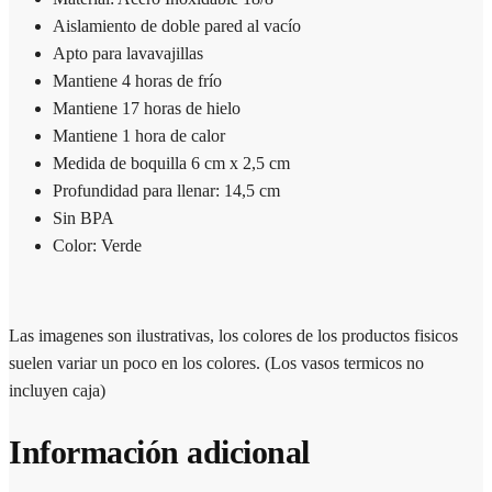
Aislamiento de doble pared al vacío
Apto para lavavajillas
Mantiene 4 horas de frío
Mantiene 17 horas de hielo
Mantiene 1 hora de calor
Medida de boquilla 6 cm x 2,5 cm
Profundidad para llenar: 14,5 cm
Sin BPA
Color: Verde
Las imagenes son ilustrativas, los colores de los productos fisicos
suelen variar un poco en los colores. (Los vasos termicos no
incluyen caja)
Información adicional