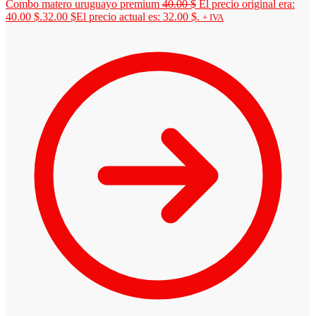
Combo matero uruguayo premium
40.00
$
El precio original era:
40.00 $.
32.00
$
El precio actual es: 32.00 $.
+ IVA