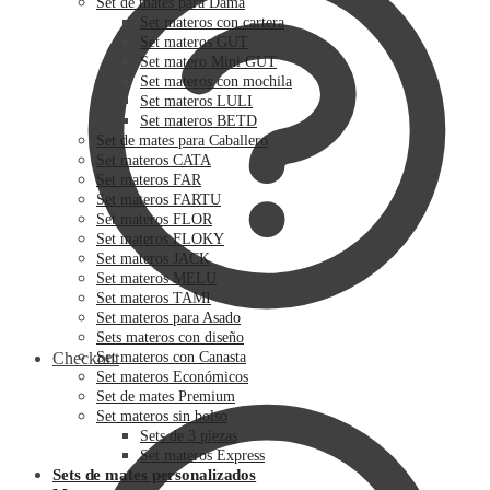
Set de mates para Dama
Set materos con cartera
Set materos GUT
Set matero Mini GUT
Set materos con mochila
Set materos LULI
Set materos BETD
Set de mates para Caballero
Set materos CATA
Set materos FAR
Set materos FARTU
Set materos FLOR
Set materos FLOKY
Set materos JACK
Set materos MELU
Set materos TAMI
Set materos para Asado
Sets materos con diseño
Checkout
Set materos con Canasta
Set materos Económicos
Set de mates Premium
Set materos sin bolso
Sets de 3 piezas
Set materos Express
Sets de mates personalizados