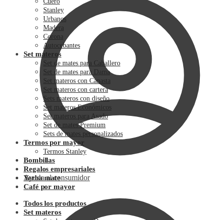
Cuero
Stanley
Urbanos
Madera
Corona
Autocebantes
Set materos
Set de mates para Caballero
Set de mates para Dama
Set materos con Canasta
Set materos con cartera
Sets materos con diseño
Set materos Económicos
Set materos para Asado
Set de mates Premium
Sets de mates personalizados
Termos por mayor
Termos Stanley
Bombillas
Regalos empresariales
Ayuda al consumidor
Yerba mate
Café por mayor
Todos los productos
Set materos