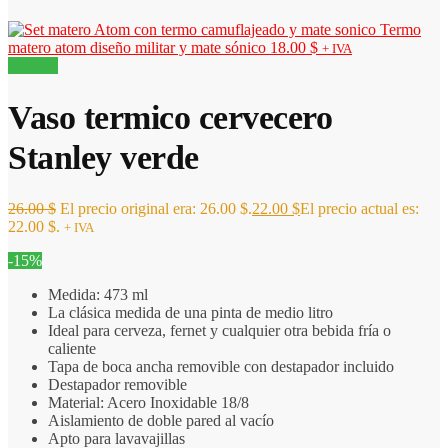
Termo
matero atom diseño militar y mate sónico
18.00
$
+ IVA
¡Oferta!
Vaso termico cervecero
Stanley verde
26.00
$
El precio original era: 26.00 $.
22.00
$
El precio actual es:
22.00 $.
+ IVA
-15%
Medida: 473 ml
La clásica medida de una pinta de medio litro
Ideal para cerveza, fernet y cualquier otra bebida fría o
caliente
Tapa de boca ancha removible con destapador incluido
Destapador removible
Material: Acero Inoxidable 18/8
Aislamiento de doble pared al vacío
Apto para lavavajillas