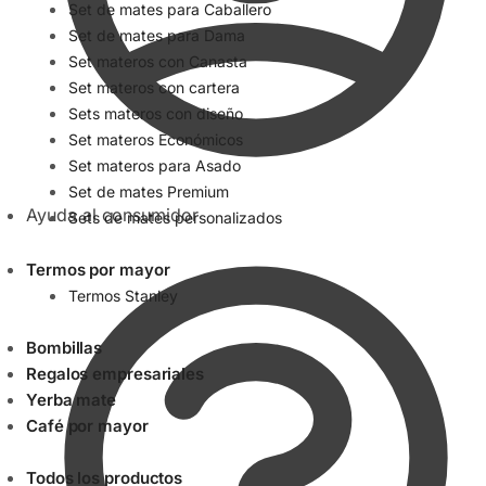
Set de mates para Caballero
Set de mates para Dama
Set materos con Canasta
Set materos con cartera
Sets materos con diseño
Set materos Económicos
Set materos para Asado
Set de mates Premium
Ayuda al consumidor
Sets de mates personalizados
Termos por mayor
Termos Stanley
Bombillas
Regalos empresariales
Yerba mate
Café por mayor
Todos los productos