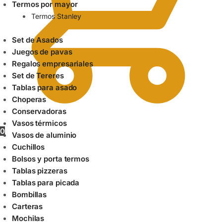
Termos por mayor
Termos Stanley
Set de Asados
Juegos de pavas
Regalos empresariales
Set de Tereres
Tablas para asado
Choperas
Conservadoras
Vasos térmicos
0
Vasos de aluminio
Cuchillos
Bolsos y porta termos
Tablas pizzeras
Tablas para picada
Bombillas
Carteras
Mochilas