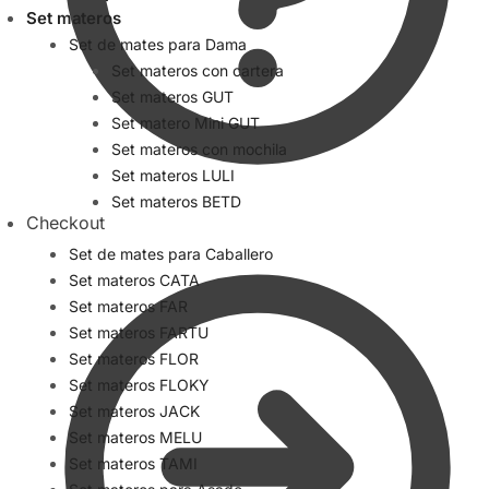
Set materos
Set de mates para Dama
Set materos con cartera
Set materos GUT
Set matero Mini GUT
Set materos con mochila
Set materos LULI
Set materos BETD
Checkout
Set de mates para Caballero
Set materos CATA
Set materos FAR
Set materos FARTU
Set materos FLOR
Set materos FLOKY
Set materos JACK
Set materos MELU
Set materos TAMI