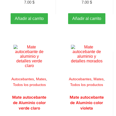
7.00
$
7.00
$
Añadir al carrito
Añadir al carrito
Autocebantes
,
Mates
,
Autocebantes
,
Mates
,
Todos los productos
Todos los productos
Mate autocebante
Mate autocebante
de Aluminio color
de Aluminio color
verde claro
violeta