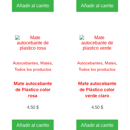
Añadir al carrito
Añadir al carrito
Autocebantes
,
Mates
,
Autocebantes
,
Mates
,
Todos los productos
Todos los productos
Mate autocebante
Mate autocebante
de Plástico color
de Plástico color
rosa
verde claro
4.50
$
4.50
$
Añadir al carrito
Añadir al carrito