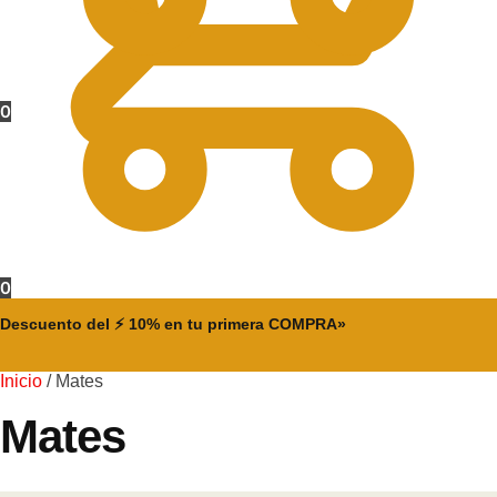
0
0
Descuento del ⚡ 10% en tu primera COMPRA»
Inicio
/
Mates
Mates