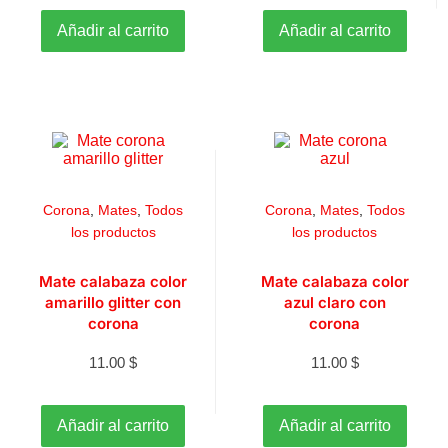
Añadir al carrito
Añadir al carrito
Corona
,
Mates
,
Todos
Corona
,
Mates
,
Todos
los productos
los productos
Mate calabaza color
Mate calabaza color
amarillo glitter con
azul claro con
corona
corona
11.00
$
11.00
$
Añadir al carrito
Añadir al carrito