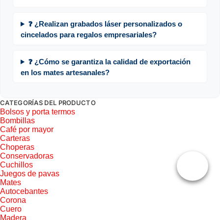
❓ ¿Realizan grabados láser personalizados o
cincelados para regalos empresariales?
❓ ¿Cómo se garantiza la calidad de exportación
en los mates artesanales?
CATEGORÍAS DEL PRODUCTO
Bolsos y porta termos
Bombillas
Café por mayor
Carteras
Choperas
Conservadoras
Cuchillos
Bu
Juegos de pavas
Mates
Autocebantes
Corona
sc
Cuero
Madera