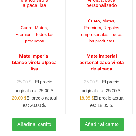
Cuero
,
Mates
,
Cuero
,
Mates
,
Premium
,
Regalos
Premium
,
Todos los
empresariales
,
Todos
productos
los productos
Mate imperial
Mate imperial
blanco virola alpaca
personalizado virola
lisa
de alpaca
25.00
$
El precio
25.00
$
El precio
original era: 25.00 $.
original era: 25.00 $.
20.00
$
El precio actual
18.99
$
El precio actual
es: 20.00 $.
es: 18.99 $.
Añadir al carrito
Añadir al carrito