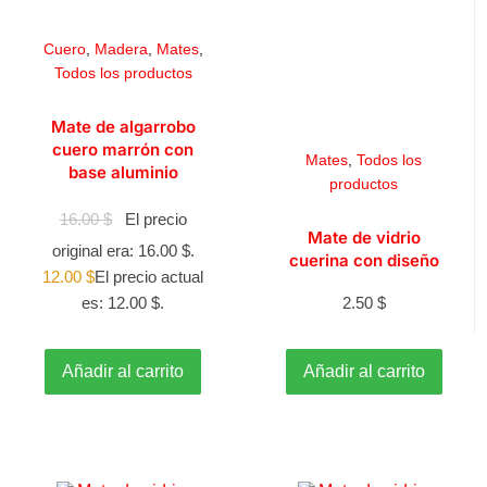
Cuero
,
Madera
,
Mates
,
Todos los productos
Mate de algarrobo
cuero marrón con
Mates
,
Todos los
base aluminio
productos
16.00
$
El precio
Mate de vidrio
original era: 16.00 $.
cuerina con diseño
12.00
$
El precio actual
es: 12.00 $.
2.50
$
Añadir al carrito
Añadir al carrito