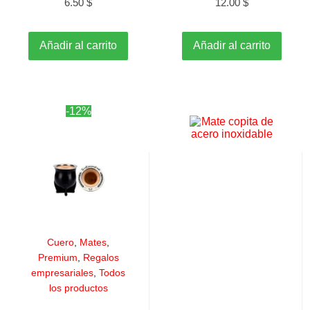
6.50
$
12.00
$
Añadir al carrito
Añadir al carrito
-12%
Cuero
,
Mates
,
Premium
,
Regalos
empresariales
,
Todos
los productos