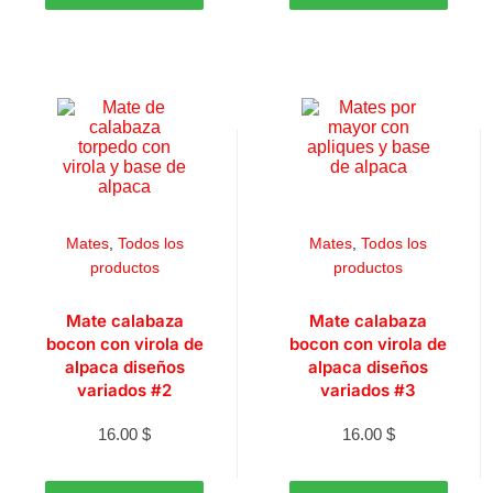
Mates
,
Todos los
Mates
,
Todos los
productos
productos
Mate calabaza
Mate calabaza
bocon con virola de
bocon con virola de
alpaca diseños
alpaca diseños
variados #2
variados #3
16.00
$
16.00
$