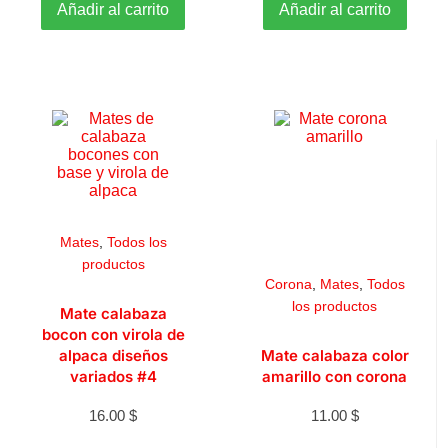
Añadir al carrito
Añadir al carrito
Mates
,
Todos los
productos
Corona
,
Mates
,
Todos
los productos
Mate calabaza
bocon con virola de
alpaca diseños
Mate calabaza color
variados #4
amarillo con corona
16.00
$
11.00
$