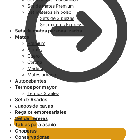
Set de mates Premium
Set materos sin bolso
Sets de 3 piezas
Set materos Express
Sets de mates personalizados
Mates
Premium
Stanley
Cuero
Corona
Madera
Mates urbano
Autocebantes
Termos por mayor
Termos Stanley
Set de Asados
0.00
$
Juegos de pavas
Regalos empresariales
Set de Tereres
Tablas para asado
Choperas
Conservadoras