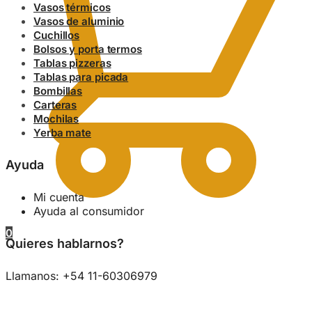
Vasos térmicos
Vasos de aluminio
Cuchillos
Bolsos y porta termos
Tablas pizzeras
Tablas para picada
Bombillas
Carteras
Mochilas
Yerba mate
Ayuda
Mi cuenta
Ayuda al consumidor
0
Quieres hablarnos?
Llamanos: +54 11-60306979
0.00
$