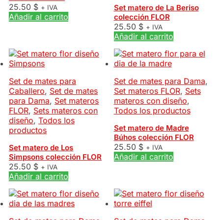
25.50
$
Set matero de La Beriso
+ IVA
Añadir al carrito
colección FLOR
25.50
$
+ IVA
Añadir al carrito
Set de mates para
Set de mates para Dama
,
Caballero
,
Set de mates
Set materos FLOR
,
Sets
para Dama
,
Set materos
materos con diseño
,
FLOR
,
Sets materos con
Todos los productos
diseño
,
Todos los
Set matero de Madre
productos
Búhos colección FLOR
25.50
$
Set matero de Los
+ IVA
Añadir al carrito
Simpsons colección FLOR
25.50
$
+ IVA
Añadir al carrito