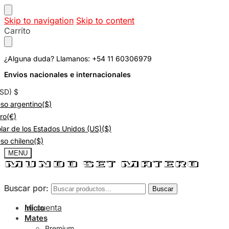
Skip to navigation
Skip to content
Carrito
¿Alguna duda? Llamanos: +54 11 60306979
Envios nacionales e internacionales
USD)
$
so argentino
($)
ro
(€)
lar de los Estados Unidos (US)
($)
so chileno
($)
MENU
Buscar por:
Buscar por:
Buscar
Buscar
Mi cuenta
Inicio
Mates
Premium