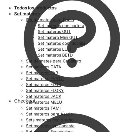
Todos los productos
Set materos
Set de mates para Dama
Set materos con cartera
Set materos GUT
Set matero Mini GUT
Set materos con mochila
Set materos LULI
Set materos BETD
Set de mates para Caballero
Set materos CATA
Set materos FAR
Set materos FARTU
Set materos FLOR
Set materos FLOKY
Set materos JACK
Checkout
Set materos MELU
Set materos TAMI
Set materos para Asado
Sets materos con diseño
Set materos con Canasta
Set materos Económicos