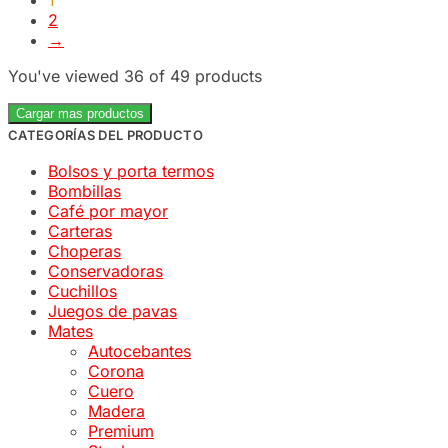
2
→
You've viewed
36
of 49 products
Cargar mas productos
CATEGORÍAS DEL PRODUCTO
Bolsos y porta termos
Bombillas
Café por mayor
Carteras
Choperas
Conservadoras
Cuchillos
Juegos de pavas
Mates
Autocebantes
Corona
Cuero
Madera
Premium