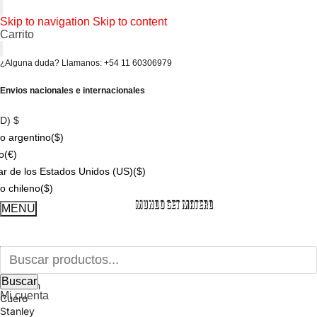
Skip to navigation
Skip to content
Carrito
¿Alguna duda? Llamanos: +54 11 60306979
Envios nacionales e internacionales
SD)
$
o argentino
($)
o
(€)
ar de los Estados Unidos (US)
($)
o chileno
($)
Buscar por:
MENU
Buscar
Inicio
Mates
Buscar
Premium
Mi cuenta
Cuero
Stanley