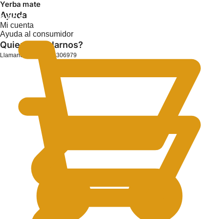
Yerba mate
Ayuda
0.00
$
Mi cuenta
Ayuda al consumidor
Quieres hablarnos?
Llamanos: +54 11-60306979
0.00
$