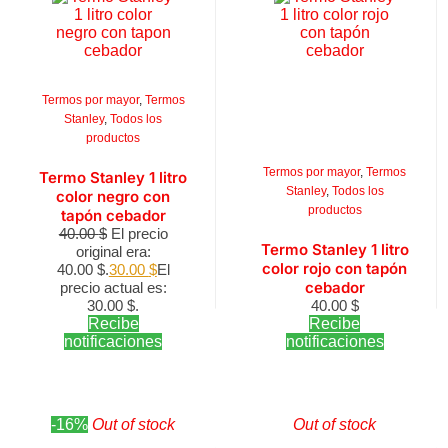
Termos por mayor
,
Termos
Stanley
,
Todos los
productos
Termos por mayor
,
Termos
Termo Stanley 1 litro
Stanley
,
Todos los
color negro con
productos
tapón cebador
40.00
$
El precio
Termo Stanley 1 litro
original era:
color rojo con tapón
40.00 $.
30.00
$
El
cebador
precio actual es:
30.00 $.
40.00
$
Recibe
Recibe
notificaciones
notificaciones
-16%
Out of stock
Out of stock