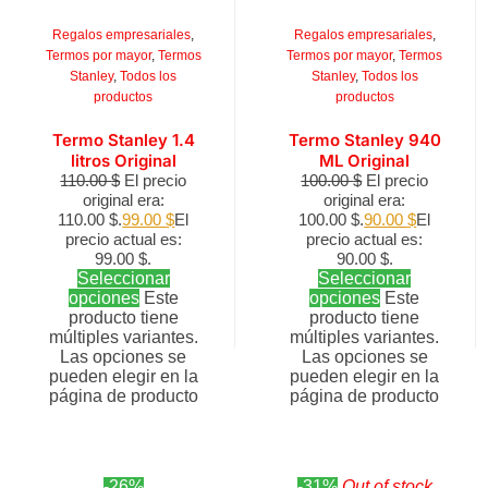
Regalos empresariales
,
Regalos empresariales
,
Termos por mayor
,
Termos
Termos por mayor
,
Termos
Stanley
,
Todos los
Stanley
,
Todos los
productos
productos
Termo Stanley 1.4
Termo Stanley 940
litros Original
ML Original
110.00
$
El precio
100.00
$
El precio
original era:
original era:
110.00 $.
99.00
$
El
100.00 $.
90.00
$
El
precio actual es:
precio actual es:
99.00 $.
90.00 $.
Seleccionar
Seleccionar
opciones
Este
opciones
Este
producto tiene
producto tiene
múltiples variantes.
múltiples variantes.
Las opciones se
Las opciones se
pueden elegir en la
pueden elegir en la
página de producto
página de producto
-26%
-31%
Out of stock