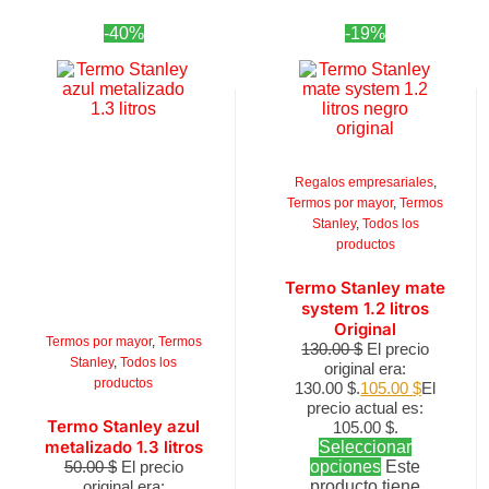
-40%
-19%
Regalos empresariales
,
Termos por mayor
,
Termos
Stanley
,
Todos los
productos
Termo Stanley mate
system 1.2 litros
Original
Termos por mayor
,
Termos
130.00
$
El precio
Stanley
,
Todos los
original era:
productos
130.00 $.
105.00
$
El
precio actual es:
Termo Stanley azul
105.00 $.
metalizado 1.3 litros
Seleccionar
50.00
$
El precio
opciones
Este
original era:
producto tiene