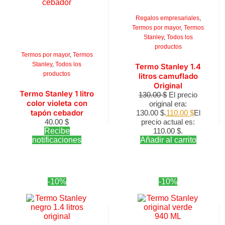
Regalos empresariales
,
Termos por mayor
,
Termos
Stanley
,
Todos los
productos
Termos por mayor
,
Termos
Stanley
,
Todos los
Termo Stanley 1.4
productos
litros camuflado
Original
Termo Stanley 1 litro
130.00
$
El precio
color violeta con
original era:
tapón cebador
130.00 $.
110.00
$
El
40.00
$
precio actual es:
Recibe
110.00 $.
notificaciones
Añadir al carrito
-10%
-10%