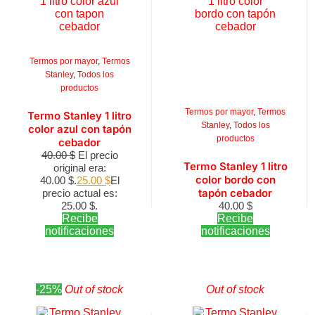
Termos por mayor
,
Termos
Stanley
,
Todos los
productos
Termos por mayor
,
Termos
Termo Stanley 1 litro
Stanley
,
Todos los
color azul con tapón
productos
cebador
40.00
$
El precio
Termo Stanley 1 litro
original era:
color bordo con
40.00 $.
25.00
$
El
tapón cebador
precio actual es:
25.00 $.
40.00
$
Recibe
Recibe
notificaciones
notificaciones
-25%
Out of stock
Out of stock