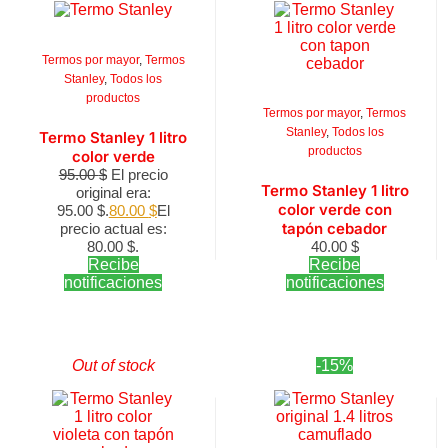
Termos por mayor
,
Termos
Stanley
,
Todos los
productos
Termos por mayor
,
Termos
Stanley
,
Todos los
Termo Stanley 1 litro
productos
color verde
95.00
$
El precio
Termo Stanley 1 litro
original era:
color verde con
95.00 $.
80.00
$
El
tapón cebador
precio actual es:
80.00 $.
40.00
$
Recibe
Recibe
notificaciones
notificaciones
Out of stock
-15%