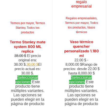
Regalos empresariales
,
Termos por mayor
,
Todos
Termos por mayor
,
Termos
los productos
,
Vasos
Stanley
,
Todos los
térmicos
productos
Vaso térmico
Termo Stanley mate
quencher
system 800 ML
personalizado 1.180
replica
ml
38.00
$
El precio
original era:
22.00
$
-
38.00 $.
30.00
$
El
8,000.00
$
Rango de
precio actual es:
precios: desde 22.00 $
30.00 $.
hasta 8,000.00 $
Seleccionar
Seleccionar
opciones
Este
opciones
Este
producto tiene
producto tiene
múltiples variantes.
múltiples variantes.
Las opciones se
Las opciones se
pueden elegir en la
pueden elegir en la
página de producto
página de producto