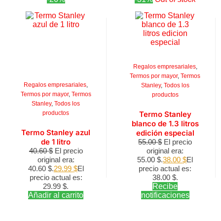
Regalos empresariales
,
Termos por mayor
,
Termos
Regalos empresariales
,
Stanley
,
Todos los
Termos por mayor
,
Termos
productos
Stanley
,
Todos los
productos
Termo Stanley
blanco de 1.3 litros
Termo Stanley azul
edición especial
de 1 litro
55.00
$
El precio
40.60
$
El precio
original era:
original era:
55.00 $.
38.00
$
El
40.60 $.
29.99
$
El
precio actual es:
precio actual es:
38.00 $.
29.99 $.
Recibe
Añadir al carrito
notificaciones