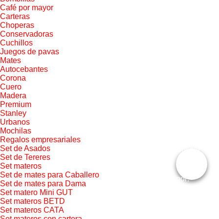
Café por mayor
Carteras
Choperas
Conservadoras
Cuchillos
Juegos de pavas
Mates
Autocebantes
Corona
Cuero
Madera
Premium
Stanley
Urbanos
Mochilas
Regalos empresariales
Set de Asados
Buscar
Set de Tereres
Set materos
Set de mates para Caballero
por:
Set de mates para Dama
Set matero Mini GUT
Set materos BETD
Set materos CATA
Set materos con cartera