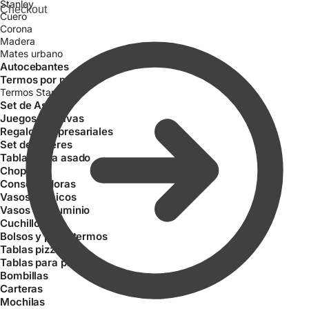
Stanley
Checkout
Cuero
Corona
Madera
Mates urbano
Autocebantes
Termos por mayor
Termos Stanley
Set de Asados
Juegos de pavas
Regalos empresariales
Set de Tereres
Tablas para asado
Choperas
Conservadoras
Vasos térmicos
Vasos de aluminio
Cuchillos
Bolsos y porta termos
Tablas pizzeras
Tablas para picada
Bombillas
Carteras
Mochilas