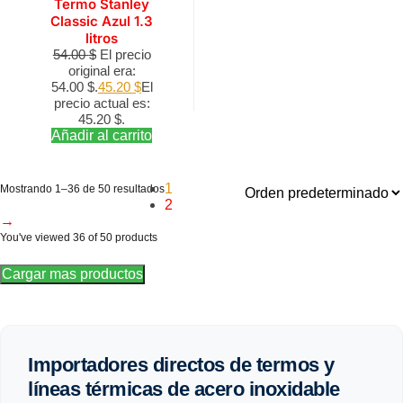
Termo Stanley
Classic Azul 1.3
litros
54.00
$
El precio
original era:
54.00 $.
45.20
$
El
precio actual es:
45.20 $.
Añadir al carrito
1
Mostrando 1–36 de 50 resultados
2
→
You've viewed
36
of 50 products
Cargar mas productos
Importadores directos de termos y
líneas térmicas de acero inoxidable