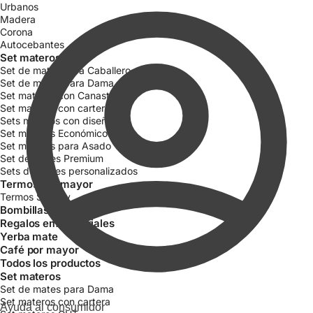
Urbanos
Madera
Corona
Autocebantes
Set materos
Set de mates para Caballero
Set de mates para Dama
Set materos con Canasta
Set materos con cartera
Sets materos con diseño
Set materos Económicos
Set materos para Asado
Set de mates Premium
Sets de mates personalizados
Termos por mayor
Termos Stanley
Bombillas
Regalos empresariales
Yerba mate
Café por mayor
Todos los productos
Set materos
Set de mates para Dama
Set materos con cartera
Ayuda al consumidor