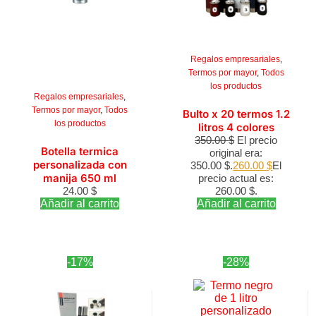
Regalos empresariales
,
Termos por mayor
,
Todos
los productos
Regalos empresariales
,
Termos por mayor
,
Todos
Bulto x 20 termos 1.2
los productos
litros 4 colores
350.00
$
El precio
Botella termica
original era:
personalizada con
350.00 $.
260.00
$
El
manija 650 ml
precio actual es:
24.00
$
260.00 $.
Añadir al carrito
Añadir al carrito
-17%
-28%