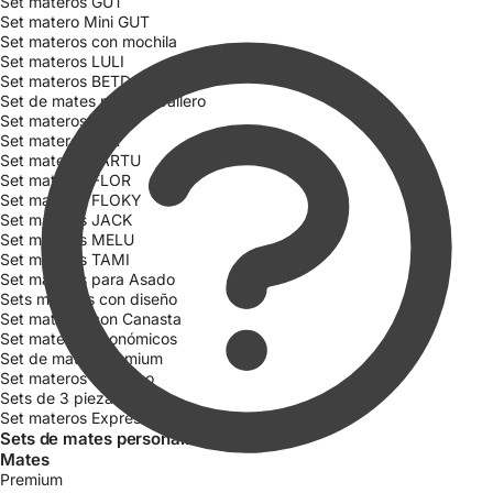
Set materos GUT
Set matero Mini GUT
Set materos con mochila
Set materos LULI
Set materos BETD
Set de mates para Caballero
Set materos CATA
Set materos FAR
Set materos FARTU
Set materos FLOR
Set materos FLOKY
Set materos JACK
Set materos MELU
Set materos TAMI
Set materos para Asado
Sets materos con diseño
Set materos con Canasta
Set materos Económicos
Set de mates Premium
Set materos sin bolso
Sets de 3 piezas
Set materos Express
Sets de mates personalizados
Mates
Premium