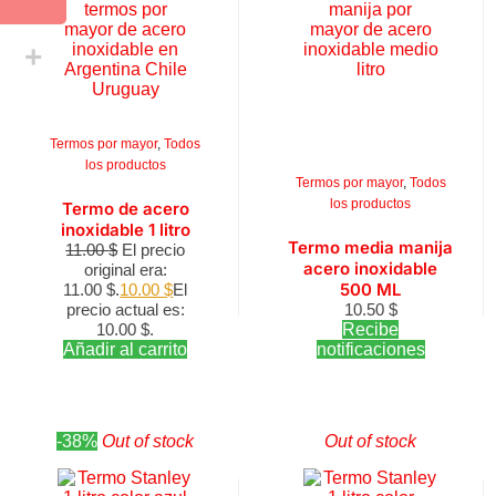
Termos por mayor
,
Todos
los productos
Termos por mayor
,
Todos
los productos
Termo de acero
inoxidable 1 litro
Termo media manija
11.00
$
El precio
acero inoxidable
original era:
500 ML
11.00 $.
10.00
$
El
precio actual es:
10.50
$
10.00 $.
Recibe
Añadir al carrito
notificaciones
-38%
Out of stock
Out of stock