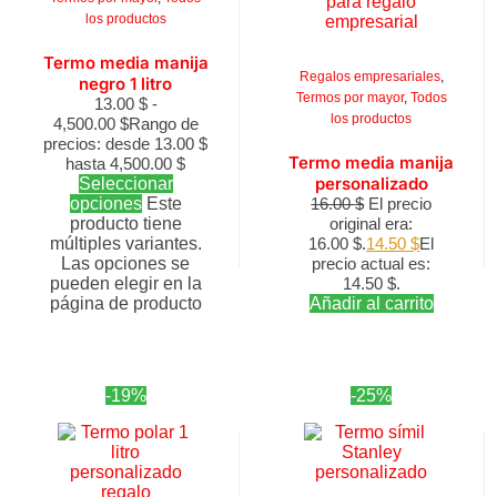
los productos
Termo media manija
Regalos empresariales
,
negro 1 litro
Termos por mayor
,
Todos
13.00
$
-
los productos
4,500.00
$
Rango de
precios: desde 13.00 $
Termo media manija
hasta 4,500.00 $
personalizado
Seleccionar
opciones
Este
16.00
$
El precio
producto tiene
original era:
múltiples variantes.
16.00 $.
14.50
$
El
Las opciones se
precio actual es:
pueden elegir en la
14.50 $.
página de producto
Añadir al carrito
-19%
-25%