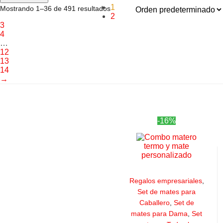
1
Mostrando 1–36 de 491 resultados
2
3
4
…
12
13
14
→
-16%
Regalos empresariales
,
Set de mates para
Caballero
,
Set de
mates para Dama
,
Set