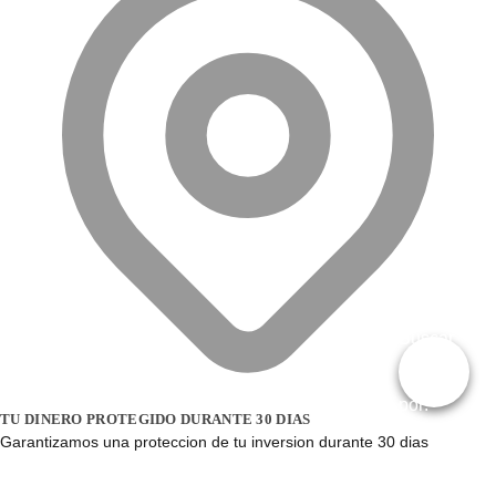
Buscar
por:
TU DINERO PROTEGIDO DURANTE 30 DIAS
Garantizamos una proteccion de tu inversion durante 30 dias