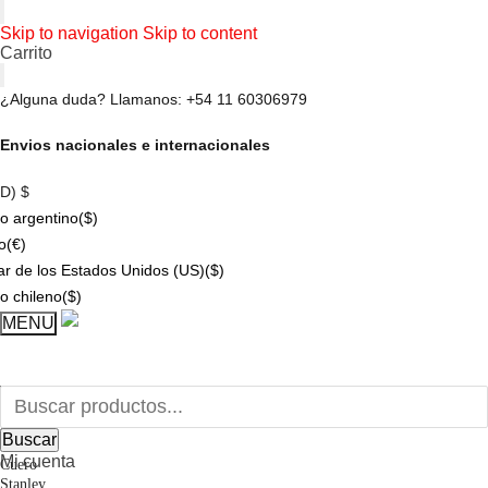
Skip to navigation
Skip to content
Carrito
¿Alguna duda? Llamanos: +54 11 60306979
Envios nacionales e internacionales
SD)
$
o argentino
($)
o
(€)
ar de los Estados Unidos (US)
($)
o chileno
($)
Buscar por:
MENU
Buscar
Inicio
Mates
Buscar
Premium
Mi cuenta
Cuero
Stanley