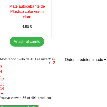
Mate autocebante de
Plástico color verde
claro
4.50
$
Añadir al carrito
1
Mostrando 1–36 de 491 resultados
2
3
4
…
12
13
14
→
You've viewed
36
of 491 products