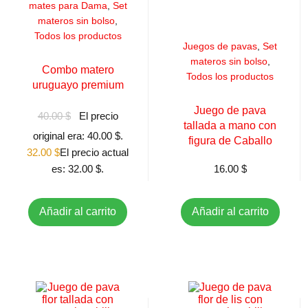
mates para Dama
,
Set
materos sin bolso
,
Todos los productos
Juegos de pavas
,
Set
materos sin bolso
,
Combo matero
Todos los productos
uruguayo premium
Juego de pava
40.00
$
El precio
tallada a mano con
original era: 40.00 $.
figura de Caballo
32.00
$
El precio actual
es: 32.00 $.
16.00
$
Añadir al carrito
Añadir al carrito