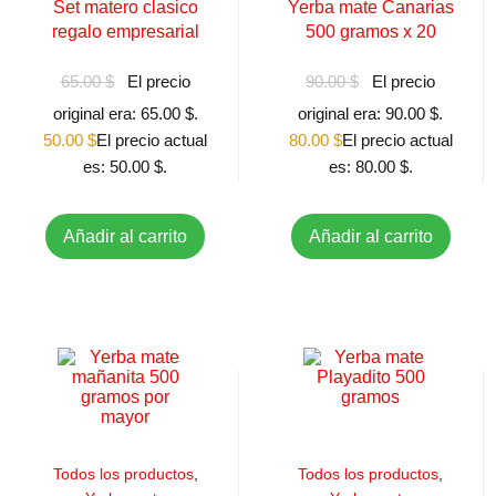
Set matero clasico
Yerba mate Canarias
regalo empresarial
500 gramos x 20
65.00
$
El precio
90.00
$
El precio
original era: 65.00 $.
original era: 90.00 $.
50.00
$
El precio actual
80.00
$
El precio actual
es: 50.00 $.
es: 80.00 $.
Añadir al carrito
Añadir al carrito
Todos los productos
,
Todos los productos
,