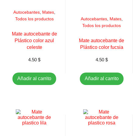
Autocebantes
,
Mates
,
Todos los productos
Autocebantes
,
Mates
,
Todos los productos
Mate autocebante de
Plástico color azul
Mate autocebante de
celeste
Plástico color fucsia
4.50
$
4.50
$
Añadir al carrito
Añadir al carrito