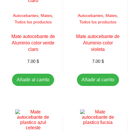
Autocebantes
,
Mates
,
Autocebantes
,
Mates
,
Todos los productos
Todos los productos
Mate autocebante de
Mate autocebante de
Aluminio color verde
Aluminio color
claro
violeta
7.00
$
7.00
$
Añadir al carrito
Añadir al carrito