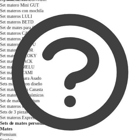
Set matero Mini GUT
Set materos con mochila
Set materos LULI
Set materos BETD
Set de mates para Caballero
Set materos CATA
Set materos FAR
Set materos FARTU
Set materos FLOR
Set materos FLOKY
Set materos JACK
Set materos MELU
Set materos TAMI
Set materos para Asado
Sets materos con diseño
Set materos con Canasta
Set materos Económicos
Set de mates Premium
Set materos sin bolso
Sets de 3 piezas
Set materos Express
Sets de mates personalizados
Mates
Premium