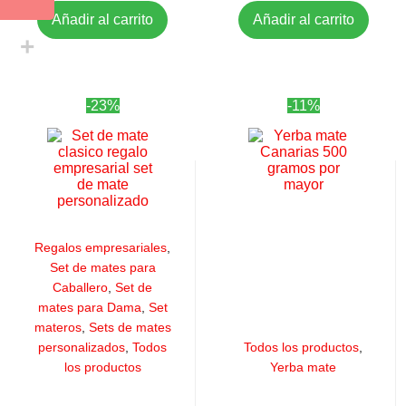
Añadir al carrito
Añadir al carrito
-23%
-11%
Regalos empresariales
,
Set de mates para
Caballero
,
Set de
mates para Dama
,
Set
materos
,
Sets de mates
personalizados
,
Todos
Todos los productos
,
los productos
Yerba mate