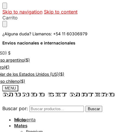
Skip to navigation
Skip to content
Carrito
¿Alguna duda? Llamanos: +54 11 60306979
Envios nacionales e internacionales
USD)
$
so argentino
($)
ro
(€)
lar de los Estados Unidos (US)
($)
so chileno
($)
MENU
Buscar por:
Buscar por:
Buscar
Buscar
Mi cuenta
Inicio
Mates
Premium