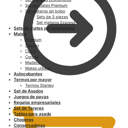
Set de mates Premium
Set materos sin bolso
Sets de 3 piezas
Set materos Express
Sets de mates personalizados
Mates
Premium
Stanley
Cuero
Corona
Madera
Mates urbano
Autocebantes
Termos por mayor
Termos Stanley
Set de Asados
0.00
$
Juegos de pavas
Regalos empresariales
Set de Tereres
Tablas para asado
Choperas
Conservadoras