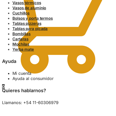
Vasos térmicos
Vasos de aluminio
Cuchillos
Bolsos y porta termos
Tablas pizzeras
Tablas para picada
Bombillas
Carteras
Mochilas
Yerba mate
Ayuda
Mi cuenta
Ayuda al consumidor
0
Quieres hablarnos?
Llamanos: +54 11-60306979
0.00
$