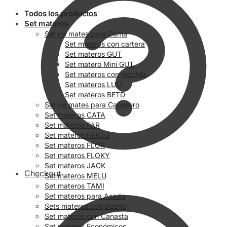
Todos los productos
Set materos
Set de mates para Dama
Set materos con cartera
Set materos GUT
Set matero Mini GUT
Set materos con mochila
Set materos LULI
Set materos BETD
Set de mates para Caballero
Set materos CATA
Set materos FAR
Set materos FARTU
Set materos FLOR
Set materos FLOKY
Set materos JACK
Checkout
Set materos MELU
Set materos TAMI
Set materos para Asado
Sets materos con diseño
Set materos con Canasta
Set materos Económicos