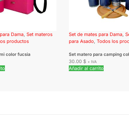
 para Dama
,
Set materos
Set de mates para Dama
,
S
los productos
para Asado
,
Todos los pro
mi color fucsia
Set matero para camping col
30.00
$
+ IVA
ito
Añadir al carrito