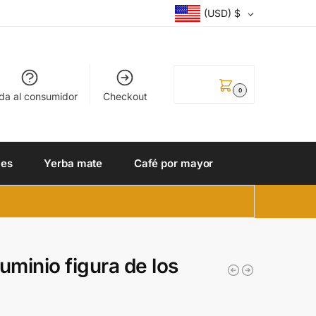
(USD)
$
0.00
$
0
da al consumidor
Checkout
les
Yerba mate
Café por mayor
uminio figura de los