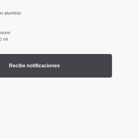
n aluminio
psons
0 ml
Recibe notificaciones