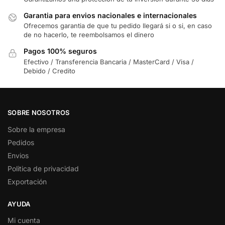
Garantia para envios nacionales e internacionales
Ofrecemos garantia de que tu pedido llegará si o si, en caso
de no hacerlo, te reembolsamos el dinero
Pagos 100% seguros
Efectivo / Transferencia Bancaria / MasterCard / Visa /
Debido / Credito
SOBRE NOSOTROS
Sobre la empresa
Pedidos
Envios
Politica de privacidad
Exportación
AYUDA
Mi cuenta