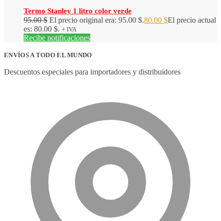
Termo Stanley 1 litro color verde
95.00
$
El precio original era: 95.00 $.
80.00
$
El precio actual
es: 80.00 $.
+ IVA
Recibe notificaciones
ENVÍOS A TODO EL MUNDO
Descuentos especiales para importadores y distribuidores