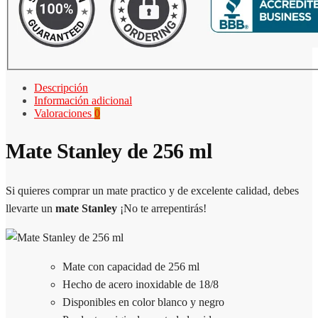
Descripción
Información adicional
Valoraciones
0
Mate Stanley de 256 ml
Si quieres comprar un mate practico y de excelente calidad, debes
llevarte un
mate Stanley
¡No te arrepentirás!
Mate con capacidad de 256 ml
Hecho de acero inoxidable de 18/8
Disponibles en color blanco y negro