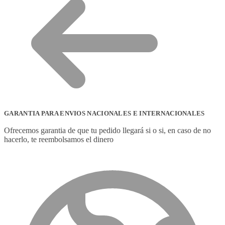
GARANTIA PARA ENVIOS NACIONALES E INTERNACIONALES
Ofrecemos garantia de que tu pedido llegará si o si, en caso de no
hacerlo, te reembolsamos el dinero