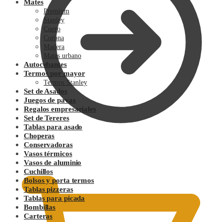
Mates
Premium
Stanley
Cuero
Corona
Madera
Mates urbano
Autocebantes
Termos por mayor
Termos Stanley
Set de Asados
Juegos de pavas
Regalos empresariales
Set de Tereres
Tablas para asado
Choperas
Conservadoras
0.00
$
Vasos térmicos
Vasos de aluminio
Cuchillos
Bolsos y porta termos
Tablas pizzeras
Tablas para picada
Bombillas
Carteras