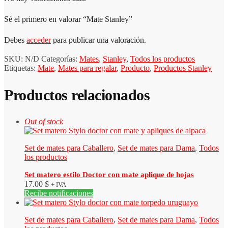
Sé el primero en valorar “Mate Stanley”
Debes
acceder
para publicar una valoración.
SKU:
N/D
Categorías:
Mates
,
Stanley
,
Todos los productos
Etiquetas:
Mate
,
Mates para regalar
,
Producto
,
Productos Stanley
Productos relacionados
Out of stock
Set de mates para Caballero
,
Set de mates para Dama
,
Todos
los productos
Set matero estilo Doctor con mate aplique de hojas
17.00
$
+ IVA
Recibe notificaciones
Set de mates para Caballero
,
Set de mates para Dama
,
Todos