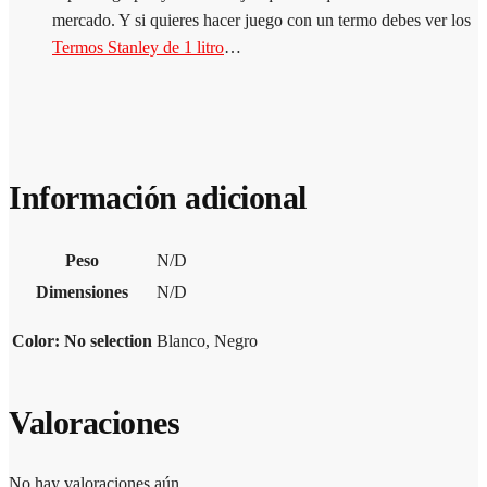
mercado. Y si quieres hacer juego con un termo debes ver los
Termos Stanley de 1 litro
…
Información adicional
Peso
N/D
Dimensiones
N/D
Color
:
No selection
Blanco, Negro
Valoraciones
No hay valoraciones aún.