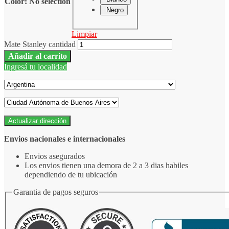
Color
:
No selection
Negro
Limpiar
Mate Stanley cantidad
Añadir al carrito
Ingresá tu localidad
Actualizar dirección
Envios nacionales e internacionales
Envios asegurados
Los envios tienen una demora de 2 a 3 dias habiles
dependiendo de tu ubicación
Garantia de pagos seguros