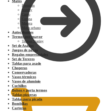
Mates
Premium
Stanley
Cuero
Corona
Madera
Mates urbano
Autocebantes
Termos por mayor
Termos Stanley
Set de Asados
Juegos de pavas
Regalos empresariales
Set de Tereres
Tablas para asado
Choperas
Conservadoras
0.00
$
Vasos térmicos
Vasos de aluminio
Cuchillos
Bolsos y porta termos
Tablas pizzeras
Tablas para picada
Bombillas
Carteras