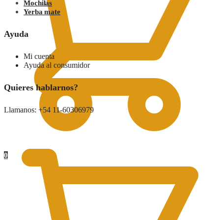
Mochilas
Yerba mate
Ayuda
Mi cuenta
Ayuda al consumidor
Quieres hablarnos?
Llamanos: +54 11-60306979
0.00
$
0