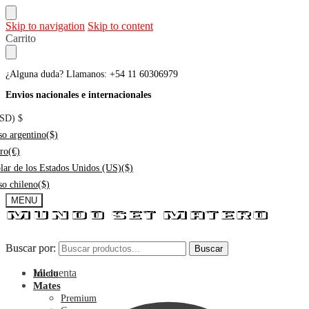
Skip to navigation
Skip to content
Carrito
¿Alguna duda? Llamanos: +54 11 60306979
Envios nacionales e internacionales
USD)
$
so argentino
($)
ro
(€)
lar de los Estados Unidos (US)
($)
so chileno
($)
MENU
Buscar por:
Buscar por:
Buscar
Buscar
Mi cuenta
Inicio
Mates
Premium