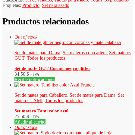
Etiquetas:
Producto
,
Set para asado
Productos relacionados
Out of stock
Set de mates para Dama
,
Set materos con cartera
,
Set materos
GUT
,
Todos los productos
Set de mate GUT Cosmic negro glitter
34.50
$
+ IVA
Recibe notificaciones
Set de mates para Caballero
,
Set de mates para Dama
,
Set
materos TAMI
,
Todos los productos
Set matero Tami color azul
25.50
$
+ IVA
Añadir al carrito
Out of stock