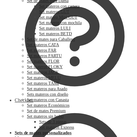
Set de mates para Dama
Set materos con cartera
Set materos GUT
Set matero Mini GUT
Set materos con mochila
Set materos LULI
Set materos BETD
Set de mates para Caballero
Set materos CATA
Set materos FAR
Set materos FARTU
Set materos FLOR
Set materos FLOKY
Set materos JACK
Set materos MELU
Set materos TAMI
Set materos para Asado
Sets materos con diseño
Checkout
Set materos con Canasta
Set materos Económicos
Set de mates Premium
Set materos sin bolso
Sets de 3 piezas
Set materos Express
Sets de mates personalizados