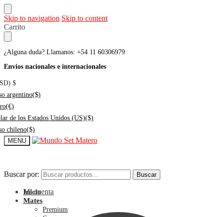
Skip to navigation
Skip to content
Carrito
¿Alguna duda? Llamanos: +54 11 60306979
Envios nacionales e internacionales
USD)
$
so argentino
($)
ro
(€)
lar de los Estados Unidos (US)
($)
so chileno
($)
MENU
Buscar por:
Buscar por:
Buscar
Buscar
Mi cuenta
Inicio
Mates
Premium