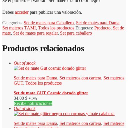
Sé el primero en valorar “Set matero Tami color negro”
Debes
acceder
para publicar una valoración.
Categorías:
Set de mates para Caballero
,
Set de mates para Dama
,
Set materos TAMI
,
Todos los productos
Etiquetas:
Producto
,
Set de
mate
,
Set de mates para regalar
,
Set para caballero
Productos relacionados
Out of stock
Set de mates para Dama
,
Set materos con cartera
,
Set materos
GUT
,
Todos los productos
Set de mate GUT Cosmic dorado glitter
34.00
$
+ IVA
Recibe notificaciones
Out of stock
Set de mates para Dama
,
Set materos con cartera
,
Set materos