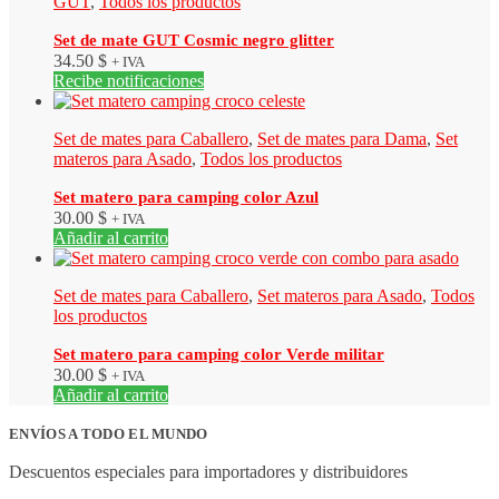
GUT
,
Todos los productos
Set de mate GUT Cosmic negro glitter
34.50
$
+ IVA
Recibe notificaciones
Set de mates para Caballero
,
Set de mates para Dama
,
Set
materos para Asado
,
Todos los productos
Set matero para camping color Azul
30.00
$
+ IVA
Añadir al carrito
Set de mates para Caballero
,
Set materos para Asado
,
Todos
los productos
Set matero para camping color Verde militar
30.00
$
+ IVA
Añadir al carrito
ENVÍOS A TODO EL MUNDO
Descuentos especiales para importadores y distribuidores