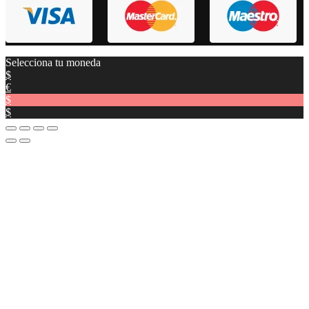
Selecciona tu moneda
$
€
$
$