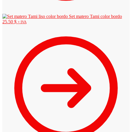
Set matero Tami color bordo
25.50
$
+ IVA