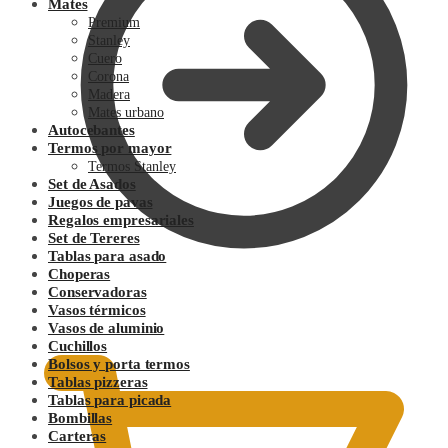
Mates
Premium
Stanley
Cuero
Corona
Madera
Mates urbano
Autocebantes
Termos por mayor
Termos Stanley
Set de Asados
Juegos de pavas
Regalos empresariales
Set de Tereres
Tablas para asado
Choperas
Conservadoras
0.00
$
Vasos térmicos
Vasos de aluminio
Cuchillos
Bolsos y porta termos
Tablas pizzeras
Tablas para picada
Bombillas
Carteras