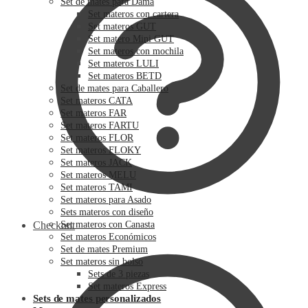
Set de mates para Dama
Set materos con cartera
Set materos GUT
Set matero Mini GUT
Set materos con mochila
Set materos LULI
Set materos BETD
Set de mates para Caballero
Set materos CATA
Set materos FAR
Set materos FARTU
Set materos FLOR
Set materos FLOKY
Set materos JACK
Set materos MELU
Set materos TAMI
Set materos para Asado
Sets materos con diseño
Checkout
Set materos con Canasta
Set materos Económicos
Set de mates Premium
Set materos sin bolso
Sets de 3 piezas
Set materos Express
Sets de mates personalizados