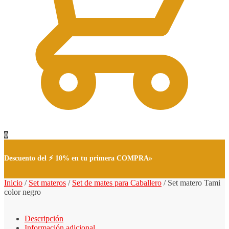
0
Descuento del ⚡ 10% en tu primera COMPRA»
Inicio
/
Set materos
/
Set de mates para Caballero
/
Set matero Tami
color negro
Descripción
Información adicional