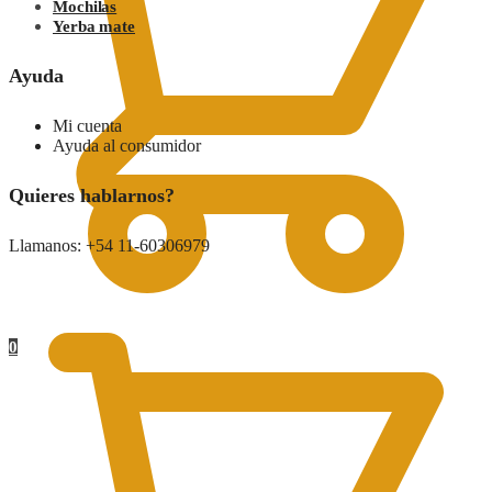
Mochilas
Yerba mate
Ayuda
Mi cuenta
Ayuda al consumidor
Quieres hablarnos?
Llamanos: +54 11-60306979
0.00
$
0