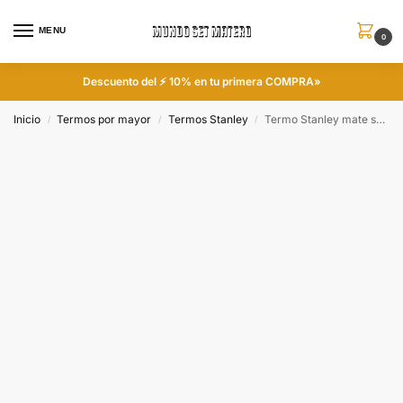
MENU
0
Descuento del ⚡ 10% en tu primera COMPRA»
Inicio
Termos por mayor
Termos Stanley
Termo Stanley mate system 800 ML Original
/
/
/