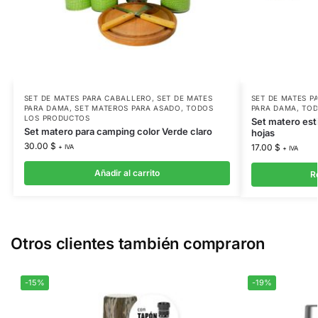
SET DE MATES PARA CABALLERO
,
SET DE MATES
SET DE MATES P
PARA DAMA
,
SET MATEROS PARA ASADO
,
TODOS
PARA DAMA
,
TOD
LOS PRODUCTOS
Set matero est
Set matero para camping color Verde claro
hojas
30.00
$
17.00
$
+ IVA
+ IVA
Añadir al carrito
R
Otros clientes también compraron
-15%
-19%