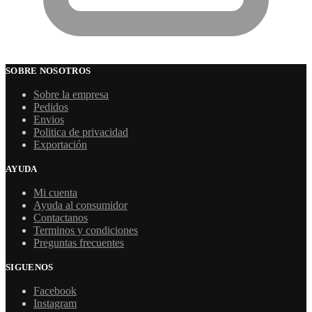
SOBRE NOSOTROS
Sobre la empresa
Pedidos
Envios
Politica de privacidad
Exportación
AYUDA
Mi cuenta
Ayuda al consumidor
Contactanos
Terminos y condiciones
Preguntas frecuentes
SIGUENOS
Facebook
Instagram