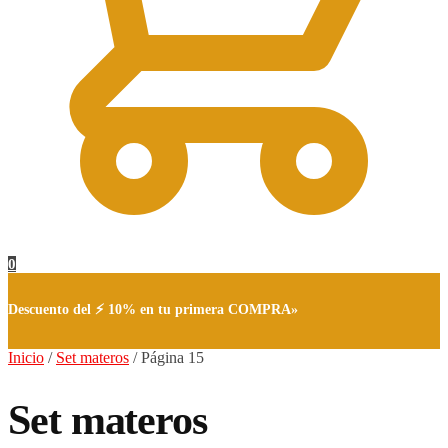
0
Descuento del ⚡ 10% en tu primera COMPRA»
Inicio
/
Set materos
/
Página 15
Set materos