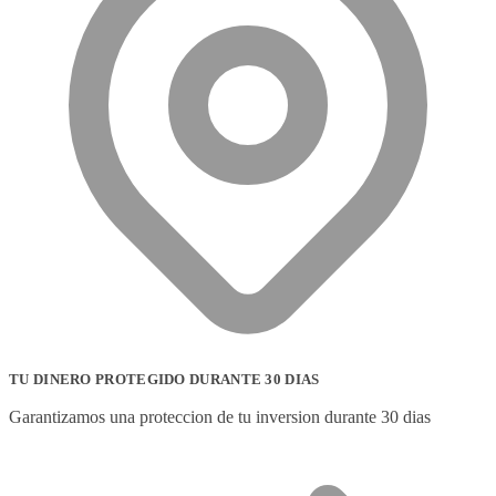
TU DINERO PROTEGIDO DURANTE 30 DIAS
Garantizamos una proteccion de tu inversion durante 30 dias