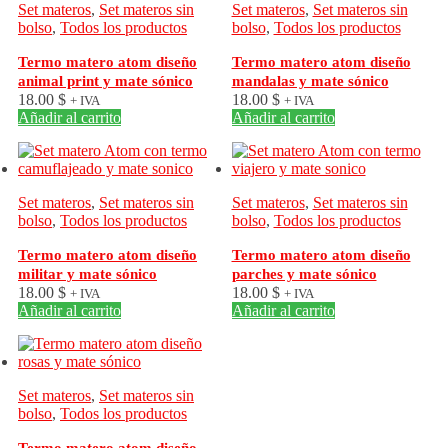
Set materos
,
Set materos sin
Set materos
,
Set materos sin
bolso
,
Todos los productos
bolso
,
Todos los productos
Termo matero atom diseño
Termo matero atom diseño
animal print y mate sónico
mandalas y mate sónico
18.00
$
18.00
$
+ IVA
+ IVA
Añadir al carrito
Añadir al carrito
Set materos
,
Set materos sin
Set materos
,
Set materos sin
bolso
,
Todos los productos
bolso
,
Todos los productos
Termo matero atom diseño
Termo matero atom diseño
militar y mate sónico
parches y mate sónico
18.00
$
18.00
$
+ IVA
+ IVA
Añadir al carrito
Añadir al carrito
Set materos
,
Set materos sin
bolso
,
Todos los productos
Termo matero atom diseño