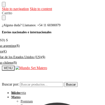
Skip to navigation
Skip to content
Carrito
¿Alguna duda? Llamanos: +54 11 60306979
Envios nacionales e internacionales
USD)
$
so argentino
($)
ro
(€)
lar de los Estados Unidos (US)
($)
so chileno
($)
MENU
Buscar por:
Buscar por:
Buscar
Buscar
Mi cuenta
Inicio
Mates
Premium