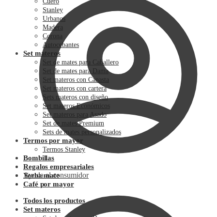
Cuero
Stanley
Urbanos
Madera
Corona
Autocebantes
Set materos
Set de mates para Caballero
Set de mates para Dama
Set materos con Canasta
Set materos con cartera
Sets materos con diseño
Set materos Económicos
Set materos para Asado
Set de mates Premium
Sets de mates personalizados
Termos por mayor
Termos Stanley
Bombillas
Regalos empresariales
Ayuda al consumidor
Yerba mate
Café por mayor
Todos los productos
Set materos