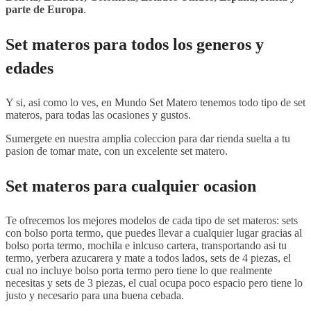
parte de Europa
.
Set materos para todos los generos y
edades
Y si, asi como lo ves, en Mundo Set Matero tenemos todo tipo de set
materos, para todas las ocasiones y gustos.
Sumergete en nuestra amplia coleccion para dar rienda suelta a tu
pasion de tomar mate, con un excelente set matero.
Set materos para cualquier ocasion
Te ofrecemos los mejores modelos de cada tipo de set materos: sets
con bolso porta termo, que puedes llevar a cualquier lugar gracias al
bolso porta termo, mochila e inlcuso cartera, transportando asi tu
termo, yerbera azucarera y mate a todos lados, sets de 4 piezas, el
cual no incluye bolso porta termo pero tiene lo que realmente
necesitas y sets de 3 piezas, el cual ocupa poco espacio pero tiene lo
justo y necesario para una buena cebada.