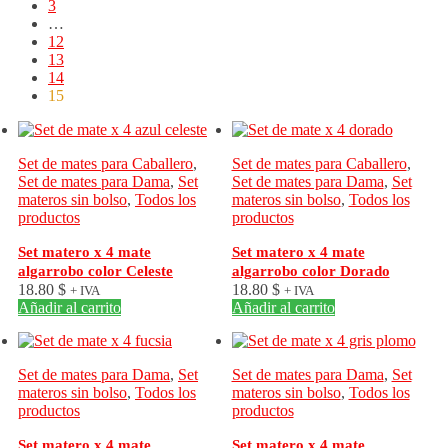
3
…
12
13
14
15
Set de mates para Caballero
,
Set de mates para Caballero
,
Set de mates para Dama
,
Set
Set de mates para Dama
,
Set
materos sin bolso
,
Todos los
materos sin bolso
,
Todos los
productos
productos
Set matero x 4 mate
Set matero x 4 mate
algarrobo color Celeste
algarrobo color Dorado
18.80
$
18.80
$
+ IVA
+ IVA
Añadir al carrito
Añadir al carrito
Set de mates para Dama
,
Set
Set de mates para Dama
,
Set
materos sin bolso
,
Todos los
materos sin bolso
,
Todos los
productos
productos
Set matero x 4 mate
Set matero x 4 mate