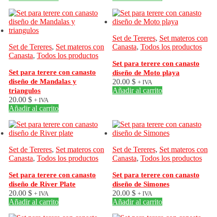
Set de Tereres
,
Set materos con
Set de Tereres
,
Set materos con
Canasta
,
Todos los productos
Canasta
,
Todos los productos
Set para terere con canasto
Set para terere con canasto
diseño de Moto playa
diseño de Mandalas y
20.00
$
+ IVA
Añadir al carrito
triangulos
20.00
$
+ IVA
Añadir al carrito
Set de Tereres
,
Set materos con
Set de Tereres
,
Set materos con
Canasta
,
Todos los productos
Canasta
,
Todos los productos
Set para terere con canasto
Set para terere con canasto
diseño de River Plate
diseño de Simones
20.00
$
20.00
$
+ IVA
+ IVA
Añadir al carrito
Añadir al carrito