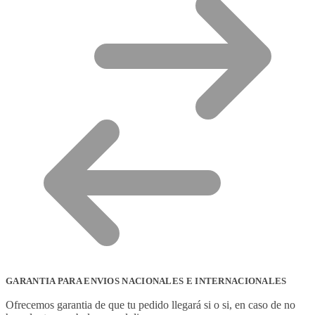
GARANTIA PARA ENVIOS NACIONALES E INTERNACIONALES
Ofrecemos garantia de que tu pedido llegará si o si, en caso de no