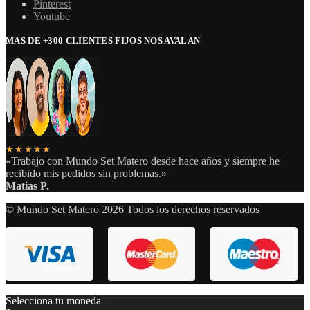
Pinterest
Youtube
MAS DE +300 CLIENTES FIJOS NOS AVALAN
★★★★★
«Trabajo con Mundo Set Matero desde hace años y siempre he
recibido mis pedidos sin problemas.»
Matias P.
© Mundo Set Matero 2026 Todos los derechos reservados
Selecciona tu moneda