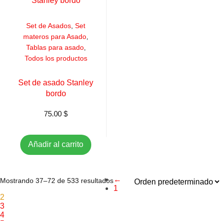
Set de Asados
,
Set
materos para Asado
,
Tablas para asado
,
Todos los productos
Set de asado Stanley
bordo
75.00
$
Añadir al carrito
←
Mostrando 37–72 de 533 resultados
1
2
3
4