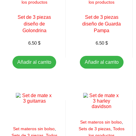
los productos
los productos
Set de 3 piezas
Set de 3 piezas
diseño de
diseño de Guarda
Golondrina
Pampa
6.50
$
6.50
$
Añadir al carrito
Añadir al carrito
Set materos sin bolso
,
Set materos sin bolso
,
Sets de 3 piezas
,
Todos
Sets de 3 piezas
,
Todos
los productos