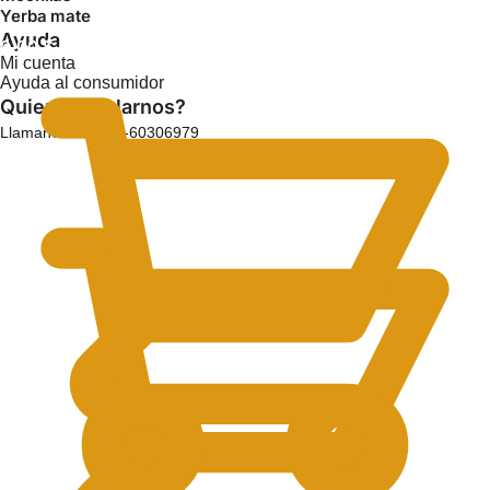
Yerba mate
Ayuda
0.00
$
Mi cuenta
Ayuda al consumidor
Quieres hablarnos?
Llamanos: +54 11-60306979
0.00
$