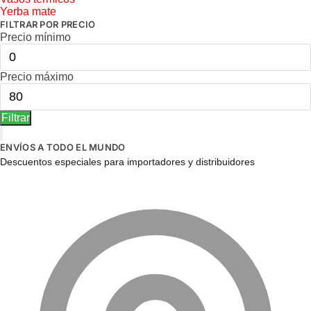
Yerba mate
FILTRAR POR PRECIO
Precio mínimo
Precio máximo
Filtrar
ENVÍOS A TODO EL MUNDO
Descuentos especiales para importadores y distribuidores