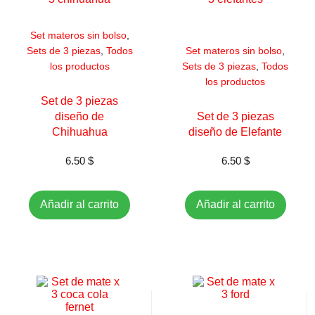
Set materos sin bolso
,
Sets de 3 piezas
,
Todos
Set materos sin bolso
,
los productos
Sets de 3 piezas
,
Todos
los productos
Set de 3 piezas
diseño de
Set de 3 piezas
Chihuahua
diseño de Elefante
6.50
$
6.50
$
Añadir al carrito
Añadir al carrito