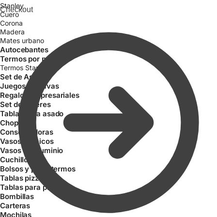
Stanley
Checkout
Cuero
Corona
Madera
Mates urbano
Autocebantes
Termos por mayor
Termos Stanley
Set de Asados
Juegos de pavas
Regalos empresariales
Set de Tereres
Tablas para asado
Choperas
Conservadoras
Vasos térmicos
Vasos de aluminio
Cuchillos
Bolsos y porta termos
Tablas pizzeras
Tablas para picada
Bombillas
Carteras
Mochilas