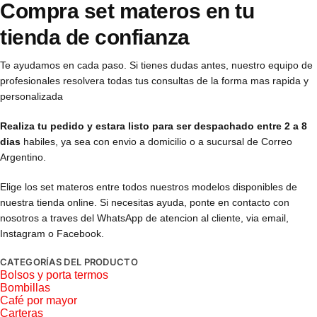
Compra set materos en tu
tienda de confianza
Te ayudamos en cada paso. Si tienes dudas antes, nuestro equipo de
profesionales resolvera todas tus consultas de la forma mas rapida y
personalizada
Realiza tu pedido y estara listo para ser despachado entre 2 a 8
dias
habiles, ya sea con envio a domicilio o a sucursal de Correo
Argentino.
Elige los set materos entre todos nuestros modelos disponibles de
nuestra tienda online. Si necesitas ayuda, ponte en contacto con
nosotros a traves del WhatsApp de atencion al cliente, via email,
Instagram o Facebook.
CATEGORÍAS DEL PRODUCTO
Bolsos y porta termos
Bombillas
Café por mayor
Carteras