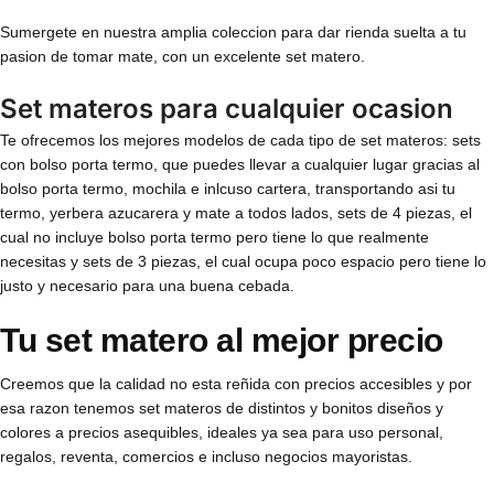
Sumergete en nuestra amplia coleccion para dar rienda suelta a tu
pasion de tomar mate, con un excelente set matero.
Set materos para cualquier ocasion
Te ofrecemos los mejores modelos de cada tipo de set materos: sets
con bolso porta termo, que puedes llevar a cualquier lugar gracias al
bolso porta termo, mochila e inlcuso cartera, transportando asi tu
termo, yerbera azucarera y mate a todos lados, sets de 4 piezas, el
cual no incluye bolso porta termo pero tiene lo que realmente
necesitas y sets de 3 piezas, el cual ocupa poco espacio pero tiene lo
justo y necesario para una buena cebada.
Tu set matero al mejor precio
Creemos que la calidad no esta reñida con precios accesibles y por
esa razon tenemos set materos de distintos y bonitos diseños y
colores a precios asequibles, ideales ya sea para uso personal,
regalos, reventa, comercios e incluso negocios mayoristas.