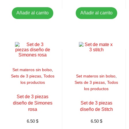
Añadir al carrito
Añadir al carrito
Set materos sin bolso
,
Sets de 3 piezas
,
Todos
Set materos sin bolso
,
los productos
Sets de 3 piezas
,
Todos
los productos
Set de 3 piezas
diseño de Simones
Set de 3 piezas
rosa
diseño de Stitch
6.50
$
6.50
$