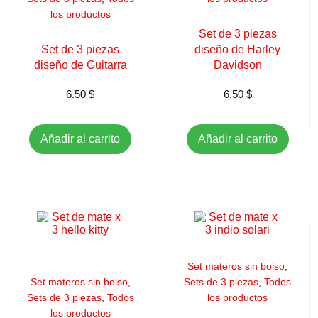
los productos
Set de 3 piezas
Set de 3 piezas
diseño de Harley
diseño de Guitarra
Davidson
6.50
$
6.50
$
Añadir al carrito
Añadir al carrito
Set materos sin bolso
,
Set materos sin bolso
,
Sets de 3 piezas
,
Todos
Sets de 3 piezas
,
Todos
los productos
los productos