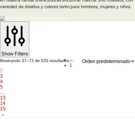
variedad de diseños y colores tanto para hombres, mujeres y niños.
Show Filters
←
Mostrando 37–72 de 533 resultados
1
2
3
4
5
…
13
14
15
→