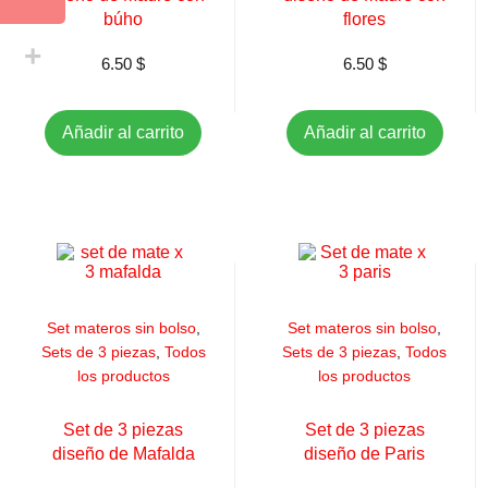
búho
flores
6.50
$
6.50
$
Añadir al carrito
Añadir al carrito
Set materos sin bolso
,
Set materos sin bolso
,
Sets de 3 piezas
,
Todos
Sets de 3 piezas
,
Todos
los productos
los productos
Set de 3 piezas
Set de 3 piezas
diseño de Mafalda
diseño de Paris