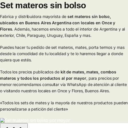
Set materos sin bolso
Fabrica y distribuidora mayorista de
set materos sin bolso,
ubicados en Buenos Aires Argentina con locales en Once y
Flores
. Además, hacemos envíos a todo el interior de Argentina y al
exterior, Chile, Paraguay, Uruguay, España y mas.
Puedes hacer tu pedido de set materos, mates, porta termos y mas
desde la comodidad de tu localidad y te lo haremos llegar a donde
quiera que estés.
Todos los precios publicados de
kit de mates, mates, combos
materos y todos los productos al por mayor
, para precios por
menor recomendamos consultar vía WhatsApp de atención al cliente
o visitando nuestros locales en Once y Flores, Buenos Aires.
«Todos los sets de mates y la mayoría de nuestros productos pueden
personalizarse a petición del cliente»