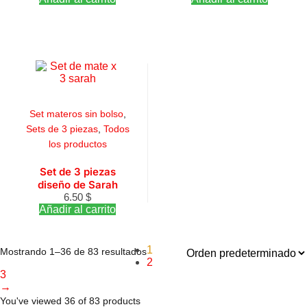
Set materos sin bolso
,
Sets de 3 piezas
,
Todos
los productos
Set de 3 piezas
diseño de Sarah
6.50
$
Añadir al carrito
1
Mostrando 1–36 de 83 resultados
2
3
→
You've viewed
36
of 83 products