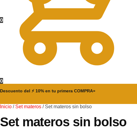
0
0
Descuento del ⚡ 10% en tu primera COMPRA»
Inicio
/
Set materos
/
Set materos sin bolso
Set materos sin bolso