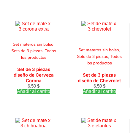
Set materos sin bolso
,
Set materos sin bolso
,
Sets de 3 piezas
,
Todos
Sets de 3 piezas
,
Todos
los productos
los productos
Set de 3 piezas
diseño de Cerveza
Set de 3 piezas
Corona
diseño de Chevrolet
6.50
$
6.50
$
Añadir al carrito
Añadir al carrito