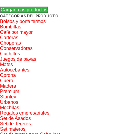
Cargar mas productos
CATEGORÍAS DEL PRODUCTO
Bolsos y porta termos
Bombillas
Café por mayor
Carteras
Choperas
Conservadoras
Cuchillos
Juegos de pavas
Mates
Autocebantes
Corona
Cuero
Madera
Premium
Stanley
Urbanos
Mochilas
Regalos empresariales
Set de Asados
Set de Tereres
Set materos