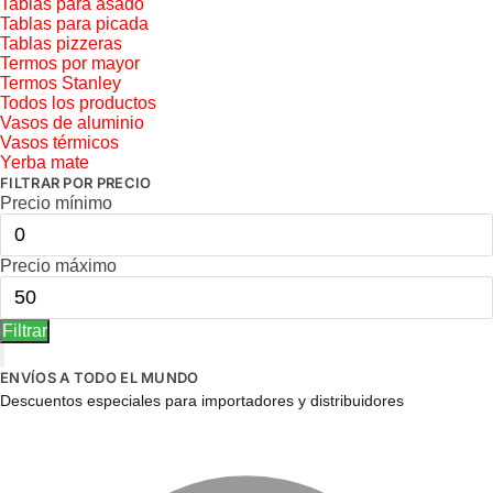
Tablas para asado
Tablas para picada
Tablas pizzeras
Termos por mayor
Termos Stanley
Todos los productos
Vasos de aluminio
Vasos térmicos
Yerba mate
FILTRAR POR PRECIO
Precio mínimo
Precio máximo
Filtrar
ENVÍOS A TODO EL MUNDO
Descuentos especiales para importadores y distribuidores