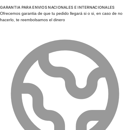
GARANTIA PARA ENVIOS NACIONALES E INTERNACIONALES
Ofrecemos garantia de que tu pedido llegará si o si, en caso de no
hacerlo, te reembolsamos el dinero