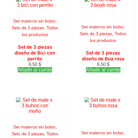
Set materos sin bolso
,
Set materos sin bolso
,
Sets de 3 piezas
,
Todos
Sets de 3 piezas
,
Todos
los productos
los productos
Set de 3 piezas
diseño de Bici con
Set de 3 piezas
perrito
diseño de Boa rosa
6.50
$
6.50
$
Añadir al carrito
Añadir al carrito
Set materos sin bolso
,
Set materos sin bolso
,
Sets de 3 piezas
,
Todos