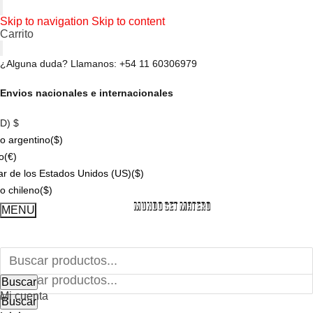
Skip to navigation
Skip to content
Carrito
¿Alguna duda? Llamanos: +54 11 60306979
Envios nacionales e internacionales
SD)
$
o argentino
($)
o
(€)
ar de los Estados Unidos (US)
($)
o chileno
($)
MENU
Buscar por:
Buscar
Mi cuenta
Buscar