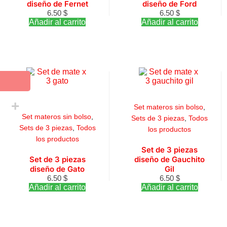
diseño de Fernet
diseño de Ford
6.50
$
6.50
$
Añadir al carrito
Añadir al carrito
Set materos sin bolso
,
Set materos sin bolso
,
Sets de 3 piezas
,
Todos
Sets de 3 piezas
,
Todos
los productos
los productos
Set de 3 piezas
Set de 3 piezas
diseño de Gauchito
diseño de Gato
Gil
6.50
$
6.50
$
Añadir al carrito
Añadir al carrito