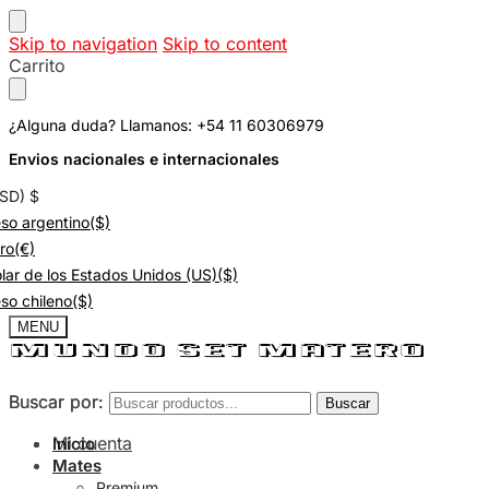
Skip to navigation
Skip to content
Carrito
¿Alguna duda? Llamanos: +54 11 60306979
Envios nacionales e internacionales
USD)
$
so argentino
($)
ro
(€)
lar de los Estados Unidos (US)
($)
so chileno
($)
MENU
Buscar por:
Buscar por:
Buscar
Buscar
Mi cuenta
Inicio
Mates
Premium