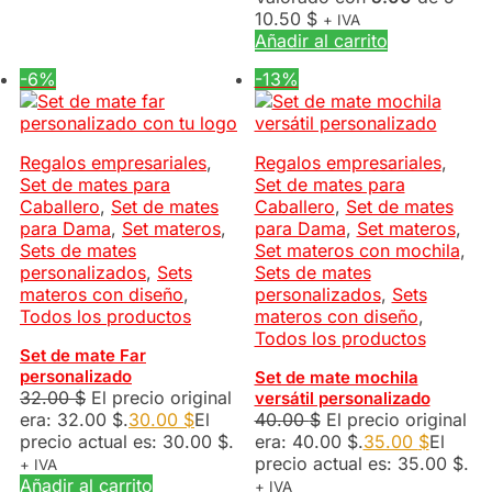
10.50
$
+ IVA
Añadir al carrito
-6%
-13%
Regalos empresariales
,
Regalos empresariales
,
Set de mates para
Set de mates para
Caballero
,
Set de mates
Caballero
,
Set de mates
para Dama
,
Set materos
,
para Dama
,
Set materos
,
Sets de mates
Set materos con mochila
,
personalizados
,
Sets
Sets de mates
materos con diseño
,
personalizados
,
Sets
Todos los productos
materos con diseño
,
Todos los productos
Set de mate Far
personalizado
Set de mate mochila
32.00
$
El precio original
versátil personalizado
era: 32.00 $.
30.00
$
El
40.00
$
El precio original
precio actual es: 30.00 $.
era: 40.00 $.
35.00
$
El
precio actual es: 35.00 $.
+ IVA
Añadir al carrito
+ IVA