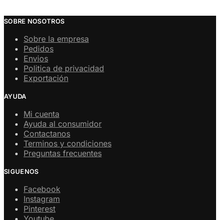
SOBRE NOSOTROS
Sobre la empresa
Pedidos
Envios
Politica de privacidad
Exportación
AYUDA
Mi cuenta
Ayuda al consumidor
Contactanos
Terminos y condiciones
Preguntas frecuentes
SIGUENOS
Facebook
Instagram
Pinterest
Youtube