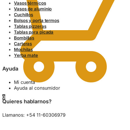
Vasos térmicos
Vasos de aluminio
Cuchillos
Bolsos y porta termos
Tablas pizzeras
Tablas para picada
Bombillas
Carteras
Mochilas
Yerba mate
Ayuda
Mi cuenta
Ayuda al consumidor
0
Quieres hablarnos?
Llamanos: +54 11-60306979
0.00
$