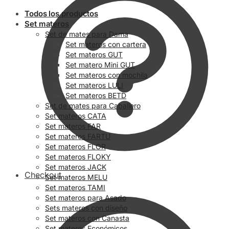
Todos los productos
Set materos
Set de mates para Dama
Set materos con cartera
Set materos GUT
Set matero Mini GUT
Set materos con mochila
Set materos LULI
Set materos BETD
Set de mates para Caballero
Set materos CATA
Set materos FAR
Set materos FARTU
Set materos FLOR
Set materos FLOKY
Set materos JACK
Checkout
Set materos MELU
Set materos TAMI
Set materos para Asado
Sets materos con diseño
Set materos con Canasta
Set materos Económicos