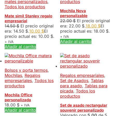
mates personalizados
,
productos
Todos los productos
Mochila Nova
personalizable
Mate simil Stanley regalo
22.00
$
El precio original
empresarial
14.50
$
El precio original
era: 22.00 $.
18.00
$
El
era: 14.50 $.
10.00
$
El
precio actual es: 18.00 $.
precio actual es: 10.00 $.
+ IVA
Añadir al carrito
+ IVA
Añadir al carrito
Bolsos y porta termos
,
Mochilas
,
Regalos
Regalos empresariales
,
empresariales
,
Todos los
Set de Asados
,
Tablas
productos
para asado
,
Tablas para
picada
,
Todos los
Mochila Office
productos
personalizada
18.00
$
Set de asado rectangular
+ IVA
Añadir al carrito
souvenir personalizado
Valorado con
5.00
de 5