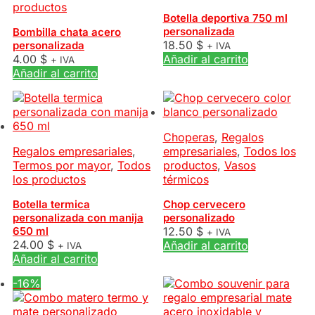
productos
Botella deportiva 750 ml
personalizada
Bombilla chata acero
18.50
$
personalizada
+ IVA
4.00
$
Añadir al carrito
+ IVA
Añadir al carrito
Choperas
,
Regalos
Regalos empresariales
,
empresariales
,
Todos los
Termos por mayor
,
Todos
productos
,
Vasos
los productos
térmicos
Botella termica
Chop cervecero
personalizada con manija
personalizado
650 ml
12.50
$
+ IVA
24.00
$
Añadir al carrito
+ IVA
Añadir al carrito
-16%