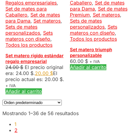
Regalos empresariales
,
Caballero
,
Set de mates
Set de mates para
para Dama
,
Set de mates
Caballero
,
Set de mates
Premium
,
Set materos
,
para Dama
,
Set materos
,
Sets de mates
Sets de mates
personalizados
,
Sets
personalizados
,
Sets
materos con diseño
,
materos con diseño
,
Todos los productos
Todos los productos
Set matero triumph
personalizable
Set matero rígido estándar
60.00
$
regalo empresarial
+ IVA
24.00
$
El precio original
Añadir al carrito
era: 24.00 $.
20.00
$
El
precio actual es: 20.00 $.
+ IVA
Añadir al carrito
Mostrando 1–36 de 56 resultados
1
2