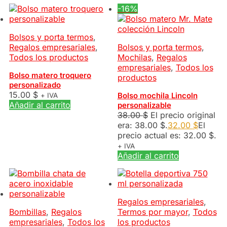
-16%
Bolsos y porta termos
,
Regalos empresariales
,
Bolsos y porta termos
,
Todos los productos
Mochilas
,
Regalos
empresariales
,
Todos los
Bolso matero troquero
productos
personalizado
15.00
$
Bolso mochila Lincoln
+ IVA
Añadir al carrito
personalizable
38.00
$
El precio original
era: 38.00 $.
32.00
$
El
precio actual es: 32.00 $.
+ IVA
Añadir al carrito
Regalos empresariales
,
Bombillas
,
Regalos
Termos por mayor
,
Todos
empresariales
,
Todos los
los productos