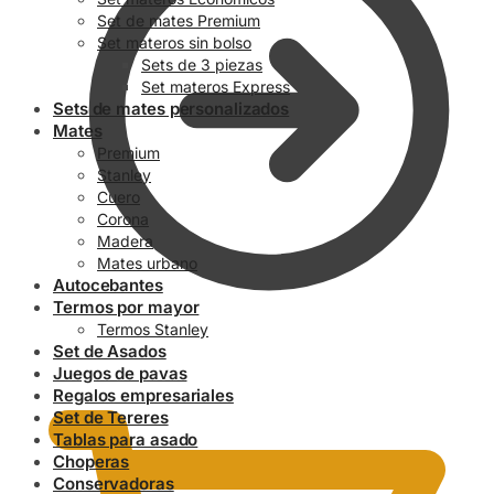
Set de mates Premium
Set materos sin bolso
Sets de 3 piezas
Set materos Express
Sets de mates personalizados
Mates
Premium
Stanley
Cuero
Corona
Madera
Mates urbano
Autocebantes
Termos por mayor
Termos Stanley
Set de Asados
0.00
$
Juegos de pavas
Regalos empresariales
Set de Tereres
Tablas para asado
Choperas
Conservadoras