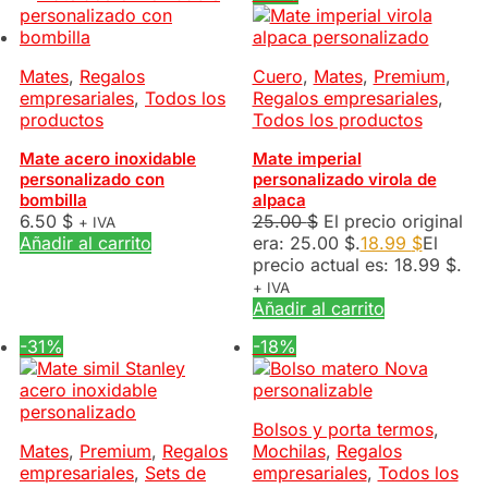
Mates
,
Regalos
Cuero
,
Mates
,
Premium
,
empresariales
,
Todos los
Regalos empresariales
,
productos
Todos los productos
Mate acero inoxidable
Mate imperial
personalizado con
personalizado virola de
bombilla
alpaca
6.50
$
25.00
$
El precio original
+ IVA
Añadir al carrito
era: 25.00 $.
18.99
$
El
precio actual es: 18.99 $.
+ IVA
Añadir al carrito
-31%
-18%
Bolsos y porta termos
,
Mates
,
Premium
,
Regalos
Mochilas
,
Regalos
empresariales
,
Sets de
empresariales
,
Todos los