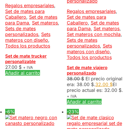
Regalos empresariales
,
Set de mates para
Regalos empresariales
,
Caballero
,
Set de mates
Set de mates para
para Dama
,
Set materos
,
Caballero
,
Set de mates
Sets de mates
para Dama
,
Set materos
,
personalizados
,
Sets
Set materos con mochila
,
materos con diseño
,
Sets de mates
Todos los productos
personalizados
,
Sets
materos con diseño
,
Set de mate trucker
Todos los productos
personalizable
27.00
$
Set de mate viajero
+ IVA
Añadir al carrito
personalizado
38.00
$
El precio original
era: 38.00 $.
32.00
$
El
precio actual es: 32.00 $.
+ IVA
Añadir al carrito
-6%
-23%