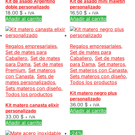
Kit de asado Argentino
Kit de asado mini maletin
doble personalizado
personalizado
18.00
$
16.50
$
+ IVA
+ IVA
Añadir al carrito
Añadir al carrito
Regalos empresariales
,
Regalos empresariales
,
Set de mates para
Set de mates para
Caballero
,
Set de mates
Caballero
,
Set de mates
para Dama
,
Set de mates
para Dama
,
Set materos
,
Premium
,
Set materos
Set materos con Canasta
,
con Canasta
,
Sets de
Sets materos con diseño
,
mates personalizados
,
Todos los productos
Sets materos con diseño
,
Kit matero negro plus
Todos los productos
personalizado
36.00
$
Kit matero canasta elixir
+ IVA
Añadir al carrito
personalizado
33.00
$
+ IVA
Añadir al carrito
-24%