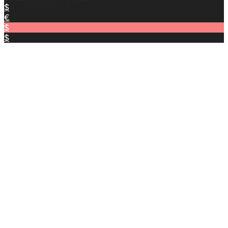
$
€
$
$