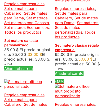
Regalos empresariales
,
Set de mates para
Regalos empresariales
,
Caballero
,
Set de mates
Set de mates para
para Dama
,
Set materos
,
Caballero
,
Set de mates
Set materos con Canasta
,
para Dama
,
Set materos
,
Set materos Económicos
,
Sets de mates
Todos los productos
personalizados
,
Todos
los productos
Set matero canasto
personalizado
Set matero clasico regalo
35.00
$
El precio original
empresarial
era: 35.00 $.
33.00
$
El
65.00
$
El precio original
precio actual es: 33.00 $.
era: 65.00 $.
50.00
$
El
precio actual es: 50.00 $.
+ IVA
Añadir al carrito
+ IVA
Añadir al carrito
-13%
Regalos empresariales
,
Set de mates para
Caballero
,
Set de mates
Regalos empresariales
,