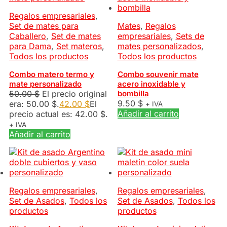
Regalos empresariales
,
Set de mates para
Mates
,
Regalos
Caballero
,
Set de mates
empresariales
,
Sets de
para Dama
,
Set materos
,
mates personalizados
,
Todos los productos
Todos los productos
Combo matero termo y
Combo souvenir mate
mate personalizado
acero inoxidable y
50.00
$
El precio original
bombilla
9.50
$
era: 50.00 $.
42.00
$
El
+ IVA
Añadir al carrito
precio actual es: 42.00 $.
+ IVA
Añadir al carrito
Regalos empresariales
,
Regalos empresariales
,
Set de Asados
,
Todos los
Set de Asados
,
Todos los
productos
productos