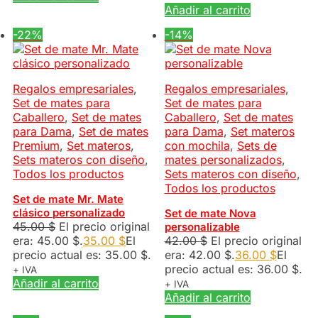
Añadir al carrito
-22%
-14%
Regalos empresariales
,
Regalos empresariales
,
Set de mates para
Set de mates para
Caballero
,
Set de mates
Caballero
,
Set de mates
para Dama
,
Set de mates
para Dama
,
Set materos
Premium
,
Set materos
,
con mochila
,
Sets de
Sets materos con diseño
,
mates personalizados
,
Todos los productos
Sets materos con diseño
,
Todos los productos
Set de mate Mr. Mate
clásico personalizado
Set de mate Nova
45.00
$
El precio original
personalizable
era: 45.00 $.
35.00
$
El
42.00
$
El precio original
precio actual es: 35.00 $.
era: 42.00 $.
36.00
$
El
precio actual es: 36.00 $.
+ IVA
Añadir al carrito
+ IVA
Añadir al carrito