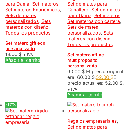
para Dama
,
Set materos
,
Set de mates para
Set materos Económicos
,
Caballero
,
Set de mates
Sets de mates
para Dama
,
Set materos
,
personalizados
,
Sets
Set materos con cartera
,
materos con diseño
,
Sets de mates
Todos los productos
personalizados
,
Sets
materos con diseño
,
Set matero gift eco
Todos los productos
personalizado
19.00
$
Set matero office
+ IVA
Añadir al carrito
multipropósito
personalizado
60.00
$
El precio original
era: 60.00 $.
52.00
$
El
precio actual es: 52.00 $.
+ IVA
Añadir al carrito
-17%
Regalos empresariales
,
Set de mates para