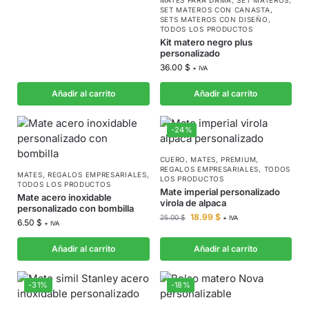
MATES PARA DAMA
,
SET MATEROS
,
SET MATEROS CON CANASTA
,
SETS MATEROS CON DISEÑO
,
TODOS LOS PRODUCTOS
Kit matero negro plus
personalizado
36.00
$
+ IVA
Añadir al carrito
Añadir al carrito
-24%
CUERO
,
MATES
,
PREMIUM
,
REGALOS EMPRESARIALES
,
TODOS
MATES
,
REGALOS EMPRESARIALES
,
LOS PRODUCTOS
TODOS LOS PRODUCTOS
Mate imperial personalizado
Mate acero inoxidable
virola de alpaca
personalizado con bombilla
18.99
$
25.00
$
+ IVA
6.50
$
+ IVA
Añadir al carrito
Añadir al carrito
-31%
-18%