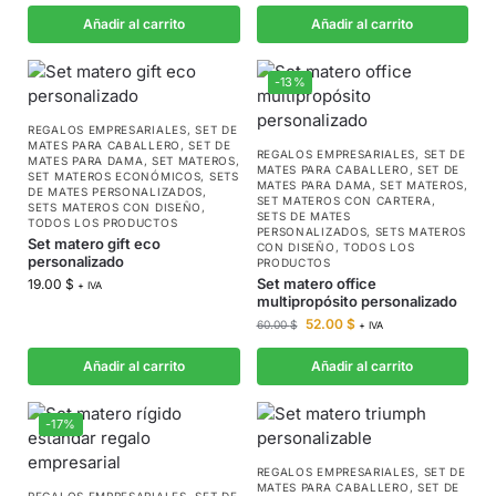
Añadir al carrito
Añadir al carrito
-13%
REGALOS EMPRESARIALES
,
SET DE
MATES PARA CABALLERO
,
SET DE
REGALOS EMPRESARIALES
,
SET DE
MATES PARA DAMA
,
SET MATEROS
,
MATES PARA CABALLERO
,
SET DE
SET MATEROS ECONÓMICOS
,
SETS
MATES PARA DAMA
,
SET MATEROS
,
DE MATES PERSONALIZADOS
,
SET MATEROS CON CARTERA
,
SETS MATEROS CON DISEÑO
,
SETS DE MATES
TODOS LOS PRODUCTOS
PERSONALIZADOS
,
SETS MATEROS
Set matero gift eco
CON DISEÑO
,
TODOS LOS
personalizado
PRODUCTOS
Set matero office
19.00
$
+ IVA
multipropósito personalizado
52.00
$
60.00
$
+ IVA
Añadir al carrito
Añadir al carrito
-17%
REGALOS EMPRESARIALES
,
SET DE
MATES PARA CABALLERO
,
SET DE
REGALOS EMPRESARIALES
,
SET DE