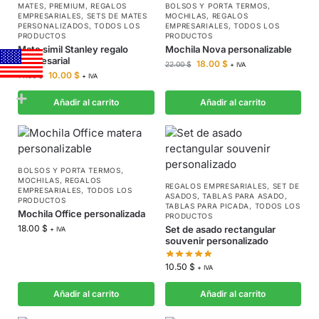
MATES
,
PREMIUM
,
REGALOS
BOLSOS Y PORTA TERMOS
,
EMPRESARIALES
,
SETS DE MATES
MOCHILAS
,
REGALOS
PERSONALIZADOS
,
TODOS LOS
EMPRESARIALES
,
TODOS LOS
PRODUCTOS
PRODUCTOS
Mate simil Stanley regalo
Mochila Nova personalizable
empresarial
18.00
$
22.00
$
+ IVA
10.00
$
14.50
$
+ IVA
Añadir al carrito
Añadir al carrito
BOLSOS Y PORTA TERMOS
,
MOCHILAS
,
REGALOS
REGALOS EMPRESARIALES
,
SET DE
EMPRESARIALES
,
TODOS LOS
ASADOS
,
TABLAS PARA ASADO
,
PRODUCTOS
TABLAS PARA PICADA
,
TODOS LOS
Mochila Office personalizada
PRODUCTOS
18.00
$
Set de asado rectangular
+ IVA
souvenir personalizado
10.50
$
+ IVA
Añadir al carrito
Añadir al carrito