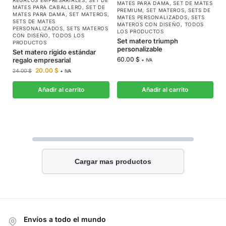
MATES PARA DAMA
,
SET DE MATES
MATES PARA CABALLERO
,
SET DE
PREMIUM
,
SET MATEROS
,
SETS DE
MATES PARA DAMA
,
SET MATEROS
,
MATES PERSONALIZADOS
,
SETS
SETS DE MATES
MATEROS CON DISEÑO
,
TODOS
PERSONALIZADOS
,
SETS MATEROS
LOS PRODUCTOS
CON DISEÑO
,
TODOS LOS
Set matero triumph
PRODUCTOS
personalizable
Set matero rígido estándar
60.00
$
regalo empresarial
+ IVA
20.00
$
24.00
$
+ IVA
Añadir al carrito
Añadir al carrito
Cargar mas productos
Envíos a todo el mundo