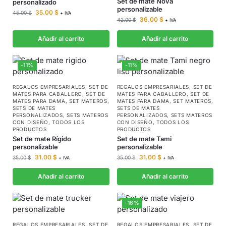
Set de mate Nova
personalizado
personalizable
35.00
$
45.00
$
+ IVA
36.00
$
42.00
$
+ IVA
Añadir al carrito
Añadir al carrito
-11%
-11%
REGALOS EMPRESARIALES
,
SET DE
REGALOS EMPRESARIALES
,
SET DE
MATES PARA CABALLERO
,
SET DE
MATES PARA CABALLERO
,
SET DE
MATES PARA DAMA
,
SET MATEROS
,
MATES PARA DAMA
,
SET MATEROS
,
SETS DE MATES
SETS DE MATES
PERSONALIZADOS
,
SETS MATEROS
PERSONALIZADOS
,
SETS MATEROS
CON DISEÑO
,
TODOS LOS
CON DISEÑO
,
TODOS LOS
PRODUCTOS
PRODUCTOS
Set de mate Rígido
Set de mate Tami
personalizable
personalizable
31.00
$
31.00
$
35.00
$
35.00
$
+ IVA
+ IVA
Añadir al carrito
Añadir al carrito
-16%
REGALOS EMPRESARIALES
,
SET DE
REGALOS EMPRESARIALES
,
SET DE