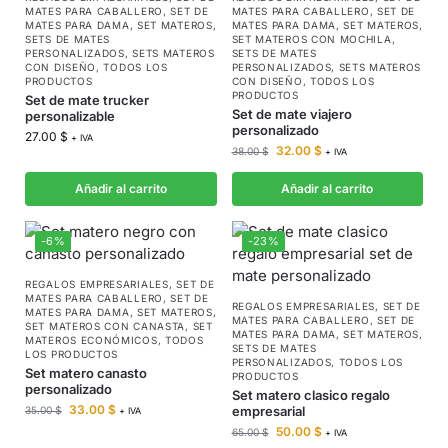
MATES PARA CABALLERO
,
SET DE
MATES PARA CABALLERO
,
SET DE
MATES PARA DAMA
,
SET MATEROS
,
MATES PARA DAMA
,
SET MATEROS
,
SETS DE MATES
SET MATEROS CON MOCHILA
,
PERSONALIZADOS
,
SETS MATEROS
SETS DE MATES
CON DISEÑO
,
TODOS LOS
PERSONALIZADOS
,
SETS MATEROS
PRODUCTOS
CON DISEÑO
,
TODOS LOS
PRODUCTOS
Set de mate trucker
Set de mate viajero
personalizable
personalizado
27.00
$
+ IVA
32.00
$
38.00
$
+ IVA
Añadir al carrito
Añadir al carrito
-6%
-23%
REGALOS EMPRESARIALES
,
SET DE
MATES PARA CABALLERO
,
SET DE
REGALOS EMPRESARIALES
,
SET DE
MATES PARA DAMA
,
SET MATEROS
,
MATES PARA CABALLERO
,
SET DE
SET MATEROS CON CANASTA
,
SET
MATES PARA DAMA
,
SET MATEROS
,
MATEROS ECONÓMICOS
,
TODOS
SETS DE MATES
LOS PRODUCTOS
PERSONALIZADOS
,
TODOS LOS
Set matero canasto
PRODUCTOS
personalizado
Set matero clasico regalo
33.00
$
empresarial
35.00
$
+ IVA
50.00
$
65.00
$
+ IVA