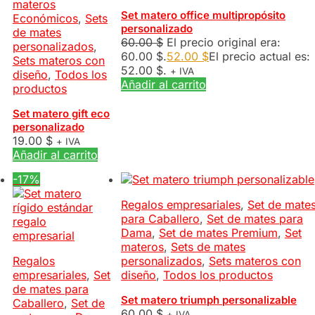
materos
Set matero office multipropósito
Económicos
,
Sets
personalizado
de mates
60.00
$
El precio original era:
personalizados
,
60.00 $.
52.00
$
El precio actual es:
Sets materos con
52.00 $.
+ IVA
diseño
,
Todos los
Añadir al carrito
productos
Set matero gift eco
personalizado
19.00
$
+ IVA
Añadir al carrito
-17%
Regalos empresariales
,
Set de mate
para Caballero
,
Set de mates para
Dama
,
Set de mates Premium
,
Set
materos
,
Sets de mates
Regalos
personalizados
,
Sets materos con
empresariales
,
Set
diseño
,
Todos los productos
de mates para
Set matero triumph personalizable
Caballero
,
Set de
60.00
$
+ IVA