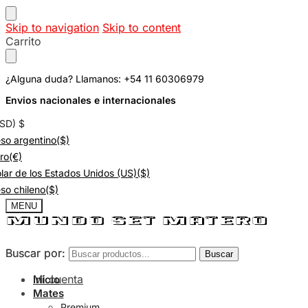
Skip to navigation
Skip to content
Carrito
¿Alguna duda? Llamanos: +54 11 60306979
Envios nacionales e internacionales
USD)
$
so argentino
($)
ro
(€)
lar de los Estados Unidos (US)
($)
so chileno
($)
MENU
Buscar por:
Buscar por:
Buscar
Buscar
Mi cuenta
Inicio
Mates
Premium