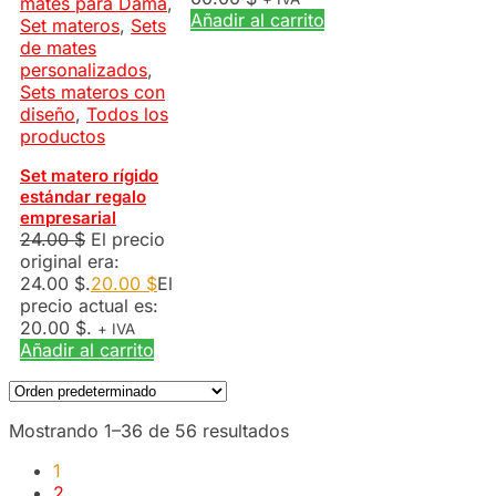
mates para Dama
,
Añadir al carrito
Set materos
,
Sets
de mates
personalizados
,
Sets materos con
diseño
,
Todos los
productos
Set matero rígido
estándar regalo
empresarial
24.00
$
El precio
original era:
24.00 $.
20.00
$
El
precio actual es:
20.00 $.
+ IVA
Añadir al carrito
Mostrando 1–36 de 56 resultados
1
2