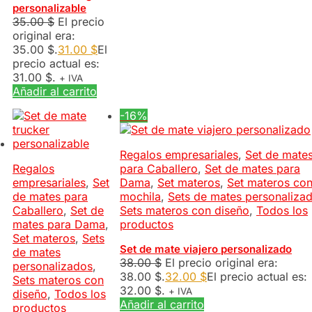
personalizable
35.00
$
El precio
original era:
35.00 $.
31.00
$
El
precio actual es:
31.00 $.
+ IVA
Añadir al carrito
-16%
Regalos empresariales
,
Set de mate
Regalos
para Caballero
,
Set de mates para
empresariales
,
Set
Dama
,
Set materos
,
Set materos co
de mates para
mochila
,
Sets de mates personaliza
Caballero
,
Set de
Sets materos con diseño
,
Todos los
mates para Dama
,
productos
Set materos
,
Sets
Set de mate viajero personalizado
de mates
38.00
$
El precio original era:
personalizados
,
38.00 $.
32.00
$
El precio actual es:
Sets materos con
32.00 $.
+ IVA
diseño
,
Todos los
Añadir al carrito
productos