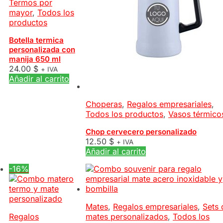
Termos por
mayor
,
Todos los
productos
Botella termica
personalizada con
manija 650 ml
24.00
$
+ IVA
Añadir al carrito
Choperas
,
Regalos empresariales
,
Todos los productos
,
Vasos térmico
Chop cervecero personalizado
12.50
$
+ IVA
Añadir al carrito
-16%
Mates
,
Regalos empresariales
,
Sets 
Regalos
mates personalizados
,
Todos los