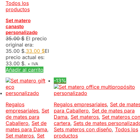
Todos los
productos
Set matero
canasto
personalizado
35.00
$
El precio
original era:
35.00 $.
33.00
$
El
precio actual es:
33.00 $.
+ IVA
Añadir al carrito
-13%
Regalos
Regalos empresariales
,
Set de mate
empresariales
,
Set
para Caballero
,
Set de mates para
de mates para
Dama
,
Set materos
,
Set materos co
Caballero
,
Set de
cartera
,
Sets de mates personalizad
mates para Dama
,
Sets materos con diseño
,
Todos los
Set materos
,
Set
productos