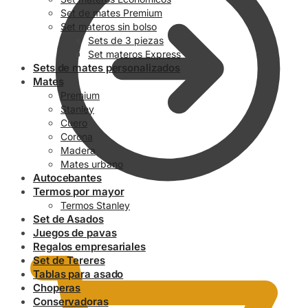
Set de mates Premium
Set materos sin bolso
Sets de 3 piezas
Set materos Express
Sets de mates personalizados
Mates
Premium
Stanley
Cuero
Corona
Madera
Mates urbano
Autocebantes
Termos por mayor
Termos Stanley
Set de Asados
0.00
$
Juegos de pavas
Regalos empresariales
Set de Tereres
Tablas para asado
Choperas
Conservadoras