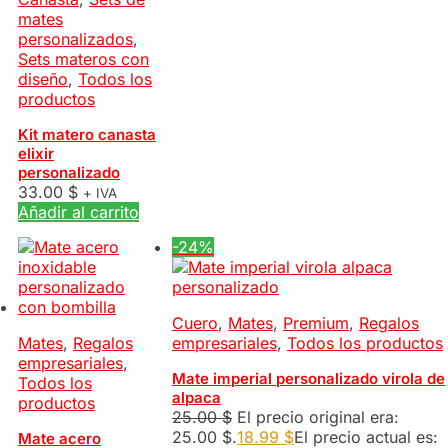
mates
personalizados
,
Sets materos con
diseño
,
Todos los
productos
Kit matero canasta
elixir
personalizado
33.00
$
+ IVA
Añadir al carrito
-24%
Cuero
,
Mates
,
Premium
,
Regalos
Mates
,
Regalos
empresariales
,
Todos los productos
empresariales
,
Mate imperial personalizado virola de
Todos los
alpaca
productos
25.00
$
El precio original era:
25.00 $.
18.99
$
El precio actual es:
Mate acero