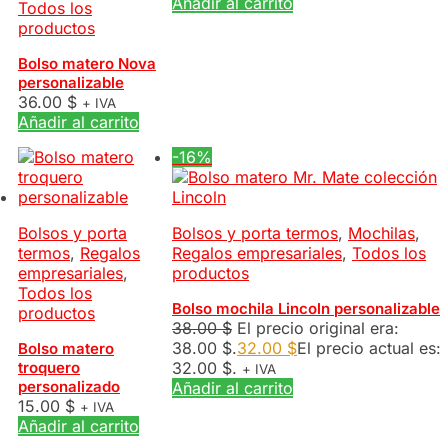
Añadir al carrito
Todos los
productos
Bolso matero Nova
personalizable
36.00
$
+ IVA
Añadir al carrito
-16%
Bolsos y porta
Bolsos y porta termos
,
Mochilas
,
termos
,
Regalos
Regalos empresariales
,
Todos los
empresariales
,
productos
Todos los
Bolso mochila Lincoln personalizable
productos
38.00
$
El precio original era:
38.00 $.
32.00
$
El precio actual es:
Bolso matero
troquero
32.00 $.
+ IVA
personalizado
Añadir al carrito
15.00
$
+ IVA
Añadir al carrito