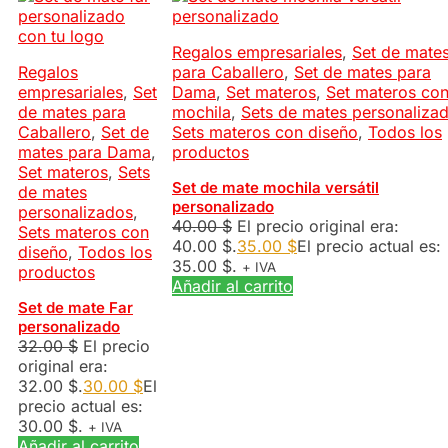
Regalos empresariales
,
Set de mate
Regalos
para Caballero
,
Set de mates para
empresariales
,
Set
Dama
,
Set materos
,
Set materos co
de mates para
mochila
,
Sets de mates personaliza
Caballero
,
Set de
Sets materos con diseño
,
Todos los
mates para Dama
,
productos
Set materos
,
Sets
Set de mate mochila versátil
de mates
personalizado
personalizados
,
40.00
$
El precio original era:
Sets materos con
40.00 $.
35.00
$
El precio actual es:
diseño
,
Todos los
35.00 $.
+ IVA
productos
Añadir al carrito
Set de mate Far
personalizado
32.00
$
El precio
original era:
32.00 $.
30.00
$
El
precio actual es:
30.00 $.
+ IVA
Añadir al carrito