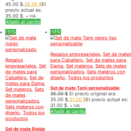
45.00 $.
35.00
$
El
precio actual es:
35.00 $.
+ IVA
Añadir al carrito
-11%
-11%
Regalos empresariales
,
Set de mate
Regalos
para Caballero
,
Set de mates para
empresariales
,
Set
Dama
,
Set materos
,
Sets de mates
de mates para
personalizados
,
Sets materos con
Caballero
,
Set de
diseño
,
Todos los productos
mates para Dama
,
Set de mate Tami personalizable
Set materos
,
Sets
35.00
$
El precio original era:
de mates
35.00 $.
31.00
$
El precio actual es:
personalizados
,
31.00 $.
+ IVA
Sets materos con
Añadir al carrito
diseño
,
Todos los
productos
Set de mate Rígido