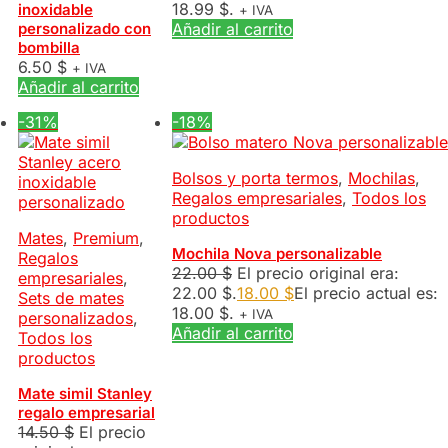
18.99 $.
inoxidable
+ IVA
personalizado con
Añadir al carrito
bombilla
6.50
$
+ IVA
Añadir al carrito
-31%
-18%
Bolsos y porta termos
,
Mochilas
,
Regalos empresariales
,
Todos los
productos
Mates
,
Premium
,
Mochila Nova personalizable
Regalos
22.00
$
El precio original era:
empresariales
,
22.00 $.
18.00
$
El precio actual es:
Sets de mates
18.00 $.
+ IVA
personalizados
,
Añadir al carrito
Todos los
productos
Mate simil Stanley
regalo empresarial
14.50
$
El precio