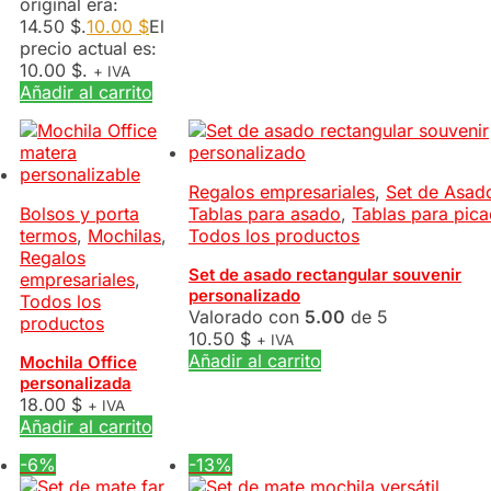
original era:
14.50 $.
10.00
$
El
precio actual es:
10.00 $.
+ IVA
Añadir al carrito
Regalos empresariales
,
Set de Asad
Bolsos y porta
Tablas para asado
,
Tablas para pic
termos
,
Mochilas
,
Todos los productos
Regalos
Set de asado rectangular souvenir
empresariales
,
personalizado
Todos los
Valorado con
5.00
de 5
productos
10.50
$
+ IVA
Añadir al carrito
Mochila Office
personalizada
18.00
$
+ IVA
Añadir al carrito
-6%
-13%