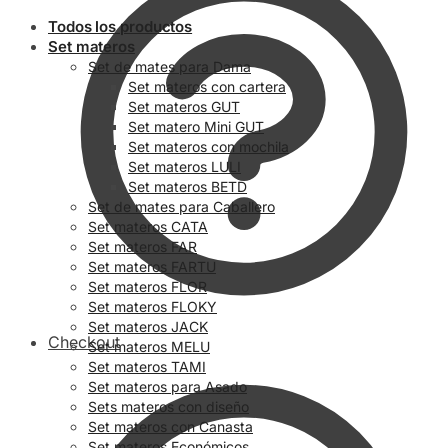
Todos los productos
Set materos
Set de mates para Dama
Set materos con cartera
Set materos GUT
Set matero Mini GUT
Set materos con mochila
Set materos LULI
Set materos BETD
Set de mates para Caballero
Set materos CATA
Set materos FAR
Set materos FARTU
Set materos FLOR
Set materos FLOKY
Set materos JACK
Checkout
Set materos MELU
Set materos TAMI
Set materos para Asado
Sets materos con diseño
Set materos con Canasta
Set materos Económicos