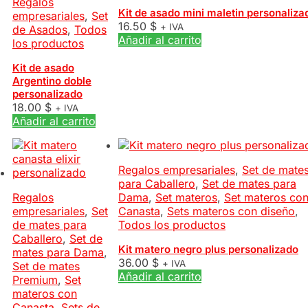
Regalos
Kit de asado mini maletin personaliza
empresariales
,
Set
16.50
$
+ IVA
de Asados
,
Todos
Añadir al carrito
los productos
Kit de asado
Argentino doble
personalizado
18.00
$
+ IVA
Añadir al carrito
Regalos empresariales
,
Set de mate
para Caballero
,
Set de mates para
Regalos
Dama
,
Set materos
,
Set materos co
empresariales
,
Set
Canasta
,
Sets materos con diseño
,
de mates para
Todos los productos
Caballero
,
Set de
Kit matero negro plus personalizado
mates para Dama
,
36.00
$
+ IVA
Set de mates
Añadir al carrito
Premium
,
Set
materos con
Canasta
,
Sets de