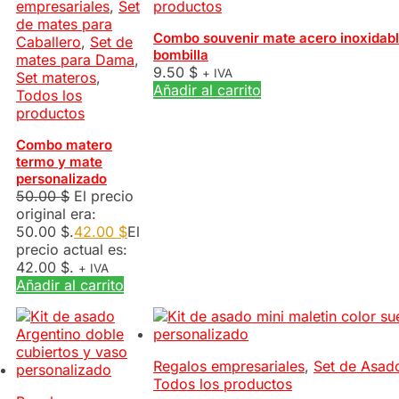
empresariales
,
Set
productos
de mates para
Combo souvenir mate acero inoxidabl
Caballero
,
Set de
bombilla
mates para Dama
,
9.50
$
+ IVA
Set materos
,
Añadir al carrito
Todos los
productos
Combo matero
termo y mate
personalizado
50.00
$
El precio
original era:
50.00 $.
42.00
$
El
precio actual es:
42.00 $.
+ IVA
Añadir al carrito
Regalos empresariales
,
Set de Asad
Todos los productos