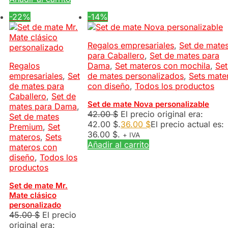
-22%
-14%
Regalos empresariales
,
Set de mate
para Caballero
,
Set de mates para
Regalos
Dama
,
Set materos con mochila
,
Set
empresariales
,
Set
de mates personalizados
,
Sets mate
de mates para
con diseño
,
Todos los productos
Caballero
,
Set de
Set de mate Nova personalizable
mates para Dama
,
42.00
$
El precio original era:
Set de mates
42.00 $.
36.00
$
El precio actual es:
Premium
,
Set
36.00 $.
+ IVA
materos
,
Sets
Añadir al carrito
materos con
diseño
,
Todos los
productos
Set de mate Mr.
Mate clásico
personalizado
45.00
$
El precio
original era: