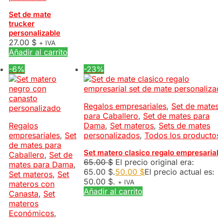
Set de mate
trucker
personalizable
27.00
$
+ IVA
Añadir al carrito
-6%
-23%
Regalos empresariales
,
Set de mate
para Caballero
,
Set de mates para
Regalos
Dama
,
Set materos
,
Sets de mates
empresariales
,
Set
personalizados
,
Todos los producto
de mates para
Set matero clasico regalo empresaria
Caballero
,
Set de
65.00
$
El precio original era:
mates para Dama
,
65.00 $.
50.00
$
El precio actual es:
Set materos
,
Set
50.00 $.
+ IVA
materos con
Añadir al carrito
Canasta
,
Set
materos
Económicos
,