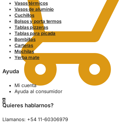
Vasos térmicos
Vasos de aluminio
Cuchillos
Bolsos y porta termos
Tablas pizzeras
Tablas para picada
Bombillas
Carteras
Mochilas
Yerba mate
Ayuda
Mi cuenta
Ayuda al consumidor
0
Quieres hablarnos?
Llamanos: +54 11-60306979
0.00
$