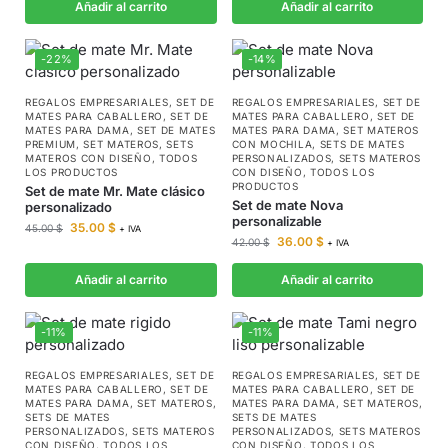
Añadir al carrito
Añadir al carrito
-22%
-14%
REGALOS EMPRESARIALES
,
SET DE
REGALOS EMPRESARIALES
,
SET DE
MATES PARA CABALLERO
,
SET DE
MATES PARA CABALLERO
,
SET DE
MATES PARA DAMA
,
SET DE MATES
MATES PARA DAMA
,
SET MATEROS
PREMIUM
,
SET MATEROS
,
SETS
CON MOCHILA
,
SETS DE MATES
MATEROS CON DISEÑO
,
TODOS
PERSONALIZADOS
,
SETS MATEROS
LOS PRODUCTOS
CON DISEÑO
,
TODOS LOS
PRODUCTOS
Set de mate Mr. Mate clásico
Set de mate Nova
personalizado
personalizable
35.00
$
45.00
$
+ IVA
36.00
$
42.00
$
+ IVA
Añadir al carrito
Añadir al carrito
-11%
-11%
REGALOS EMPRESARIALES
,
SET DE
REGALOS EMPRESARIALES
,
SET DE
MATES PARA CABALLERO
,
SET DE
MATES PARA CABALLERO
,
SET DE
MATES PARA DAMA
,
SET MATEROS
,
MATES PARA DAMA
,
SET MATEROS
,
SETS DE MATES
SETS DE MATES
PERSONALIZADOS
,
SETS MATEROS
PERSONALIZADOS
,
SETS MATEROS
CON DISEÑO
,
TODOS LOS
CON DISEÑO
,
TODOS LOS