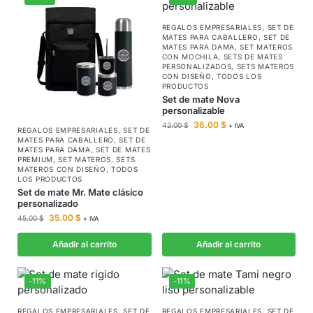
REGALOS EMPRESARIALES
,
SET DE
MATES PARA CABALLERO
,
SET DE
MATES PARA DAMA
,
SET MATEROS
CON MOCHILA
,
SETS DE MATES
PERSONALIZADOS
,
SETS MATEROS
CON DISEÑO
,
TODOS LOS
PRODUCTOS
Set de mate Nova
personalizable
36.00
$
42.00
$
+ IVA
REGALOS EMPRESARIALES
,
SET DE
MATES PARA CABALLERO
,
SET DE
MATES PARA DAMA
,
SET DE MATES
PREMIUM
,
SET MATEROS
,
SETS
MATEROS CON DISEÑO
,
TODOS
LOS PRODUCTOS
Set de mate Mr. Mate clásico
personalizado
35.00
$
45.00
$
+ IVA
Añadir al carrito
Añadir al carrito
-11%
-11%
REGALOS EMPRESARIALES
,
SET DE
REGALOS EMPRESARIALES
,
SET DE