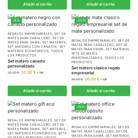
Añadir al carrito
Añadir al carrito
-6%
-23%
REGALOS EMPRESARIALES
,
SET DE
MATES PARA CABALLERO
,
SET DE
REGALOS EMPRESARIALES
,
SET DE
MATES PARA DAMA
,
SET MATEROS
,
MATES PARA CABALLERO
,
SET DE
SET MATEROS CON CANASTA
,
SET
MATES PARA DAMA
,
SET MATEROS
,
MATEROS ECONÓMICOS
,
TODOS
SETS DE MATES
LOS PRODUCTOS
PERSONALIZADOS
,
TODOS LOS
Set matero canasto
PRODUCTOS
personalizado
Set matero clasico regalo
33.00
$
empresarial
35.00
$
+ IVA
50.00
$
65.00
$
+ IVA
Añadir al carrito
Añadir al carrito
-13%
REGALOS EMPRESARIALES
,
SET DE
MATES PARA CABALLERO
,
SET DE
REGALOS EMPRESARIALES
,
SET DE
MATES PARA DAMA
,
SET MATEROS
,
MATES PARA CABALLERO
,
SET DE
SET MATEROS ECONÓMICOS
,
SETS
MATES PARA DAMA
,
SET MATEROS
,
DE MATES PERSONALIZADOS
,