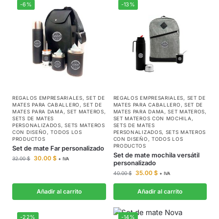
-6%
-13%
REGALOS EMPRESARIALES
,
SET DE
REGALOS EMPRESARIALES
,
SET DE
MATES PARA CABALLERO
,
SET DE
MATES PARA CABALLERO
,
SET DE
MATES PARA DAMA
,
SET MATEROS
,
MATES PARA DAMA
,
SET MATEROS
,
SETS DE MATES
SET MATEROS CON MOCHILA
,
PERSONALIZADOS
,
SETS MATEROS
SETS DE MATES
CON DISEÑO
,
TODOS LOS
PERSONALIZADOS
,
SETS MATEROS
PRODUCTOS
CON DISEÑO
,
TODOS LOS
PRODUCTOS
Set de mate Far personalizado
Set de mate mochila versátil
30.00
$
32.00
$
+ IVA
personalizado
35.00
$
40.00
$
+ IVA
Añadir al carrito
Añadir al carrito
-22%
-14%