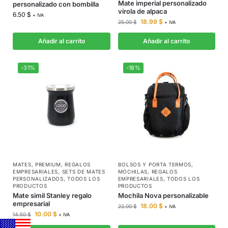
Mate imperial personalizado
personalizado con bombilla
virola de alpaca
6.50
$
+ IVA
18.99
$
25.00
$
+ IVA
Añadir al carrito
Añadir al carrito
-31%
-18%
MATES
,
PREMIUM
,
REGALOS
BOLSOS Y PORTA TERMOS
,
EMPRESARIALES
,
SETS DE MATES
MOCHILAS
,
REGALOS
PERSONALIZADOS
,
TODOS LOS
EMPRESARIALES
,
TODOS LOS
PRODUCTOS
PRODUCTOS
Mate simil Stanley regalo
Mochila Nova personalizable
empresarial
18.00
$
22.00
$
+ IVA
10.00
$
14.50
$
+ IVA