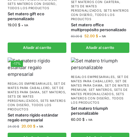
SET MATEROS CON CARTERA
,
SETS MATEROS CON DISEÑO
,
SETS DE MATES
TODOS LOS PRODUCTOS
PERSONALIZADOS
,
SETS MATEROS
Set matero gift eco
CON DISEÑO
,
TODOS LOS
personalizado
PRODUCTOS
Set matero office
19.00
$
+ IVA
multipropósito personalizado
52.00
$
60.00
$
+ IVA
Añadir al carrito
Añadir al carrito
-17%
REGALOS EMPRESARIALES
,
SET DE
MATES PARA CABALLERO
,
SET DE
REGALOS EMPRESARIALES
,
SET DE
MATES PARA DAMA
,
SET DE MATES
MATES PARA CABALLERO
,
SET DE
PREMIUM
,
SET MATEROS
,
SETS DE
MATES PARA DAMA
,
SET MATEROS
,
MATES PERSONALIZADOS
,
SETS
SETS DE MATES
MATEROS CON DISEÑO
,
TODOS
PERSONALIZADOS
,
SETS MATEROS
LOS PRODUCTOS
CON DISEÑO
,
TODOS LOS
Set matero triumph
PRODUCTOS
personalizable
Set matero rígido estándar
60.00
$
regalo empresarial
+ IVA
20.00
$
24.00
$
+ IVA