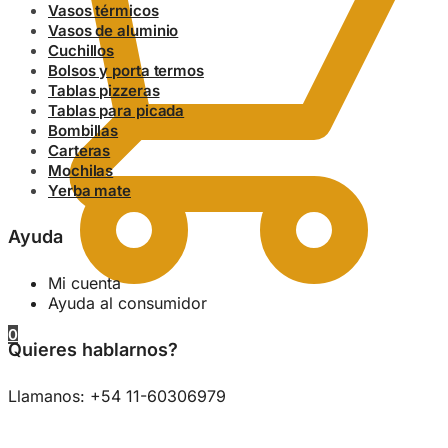
Vasos térmicos
Vasos de aluminio
Cuchillos
Bolsos y porta termos
Tablas pizzeras
Tablas para picada
Bombillas
Carteras
Mochilas
Yerba mate
Ayuda
Mi cuenta
Ayuda al consumidor
0
Quieres hablarnos?
Llamanos: +54 11-60306979
0.00
$