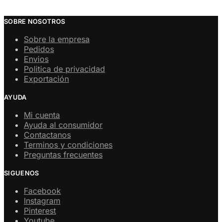
SOBRE NOSOTROS
Sobre la empresa
Pedidos
Envios
Politica de privacidad
Exportación
AYUDA
Mi cuenta
Ayuda al consumidor
Contactanos
Terminos y condiciones
Preguntas frecuentes
SIGUENOS
Facebook
Instagram
Pinterest
Youtube