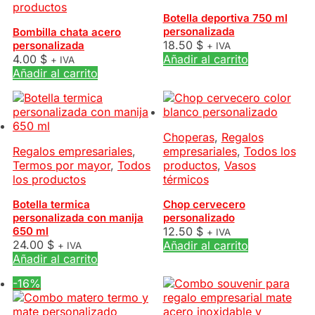
productos
Botella deportiva 750 ml
personalizada
Bombilla chata acero
18.50
$
personalizada
+ IVA
4.00
$
Añadir al carrito
+ IVA
Añadir al carrito
Choperas
,
Regalos
Regalos empresariales
,
empresariales
,
Todos los
Termos por mayor
,
Todos
productos
,
Vasos
los productos
térmicos
Botella termica
Chop cervecero
personalizada con manija
personalizado
650 ml
12.50
$
+ IVA
24.00
$
Añadir al carrito
+ IVA
Añadir al carrito
-16%