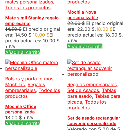
mates personalizados
,
productos
Todos los productos
Mochila Nova
personalizable
Mate simil Stanley regalo
22.00
$
El precio original
empresarial
14.50
$
El precio original
era: 22.00 $.
18.00
$
El
era: 14.50 $.
10.00
$
El
precio actual es: 18.00 $.
precio actual es: 10.00 $.
+ IVA
Añadir al carrito
+ IVA
Añadir al carrito
Bolsos y porta termos
,
Mochilas
,
Regalos
Regalos empresariales
,
empresariales
,
Todos los
Set de Asados
,
Tablas
productos
para asado
,
Tablas para
picada
,
Todos los
Mochila Office
productos
personalizada
18.00
$
Set de asado rectangular
+ IVA
Añadir al carrito
souvenir personalizado
Valorado con
5.00
de 5