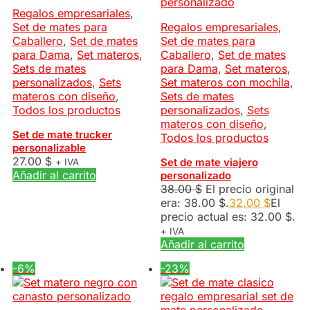
Regalos empresariales
,
Set de mates para
Regalos empresariales
,
Caballero
,
Set de mates
Set de mates para
para Dama
,
Set materos
,
Caballero
,
Set de mates
Sets de mates
para Dama
,
Set materos
,
personalizados
,
Sets
Set materos con mochila
,
materos con diseño
,
Sets de mates
Todos los productos
personalizados
,
Sets
materos con diseño
,
Set de mate trucker
Todos los productos
personalizable
27.00
$
Set de mate viajero
+ IVA
Añadir al carrito
personalizado
38.00
$
El precio original
era: 38.00 $.
32.00
$
El
precio actual es: 32.00 $.
+ IVA
Añadir al carrito
-6%
-23%