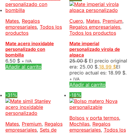
Mates
,
Regalos
Cuero
,
Mates
,
Premium
,
empresariales
,
Todos los
Regalos empresariales
,
productos
Todos los productos
Mate acero inoxidable
Mate imperial
personalizado con
personalizado virola de
bombilla
alpaca
6.50
$
25.00
$
El precio original
+ IVA
Añadir al carrito
era: 25.00 $.
18.99
$
El
precio actual es: 18.99 $.
+ IVA
Añadir al carrito
-31%
-18%
Bolsos y porta termos
,
Mates
,
Premium
,
Regalos
Mochilas
,
Regalos
empresariales
,
Sets de
empresariales
,
Todos los