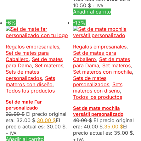
10.50
$
+ IVA
Añadir al carrito
-6%
-13%
Regalos empresariales
,
Regalos empresariales
,
Set de mates para
Set de mates para
Caballero
,
Set de mates
Caballero
,
Set de mates
para Dama
,
Set materos
,
para Dama
,
Set materos
,
Sets de mates
Set materos con mochila
,
personalizados
,
Sets
Sets de mates
materos con diseño
,
personalizados
,
Sets
Todos los productos
materos con diseño
,
Todos los productos
Set de mate Far
personalizado
Set de mate mochila
32.00
$
El precio original
versátil personalizado
era: 32.00 $.
30.00
$
El
40.00
$
El precio original
precio actual es: 30.00 $.
era: 40.00 $.
35.00
$
El
precio actual es: 35.00 $.
+ IVA
Añadir al carrito
+ IVA