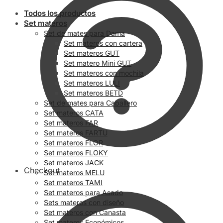
Todos los productos
Set materos
Set de mates para Dama
Set materos con cartera
Set materos GUT
Set matero Mini GUT
Set materos con mochila
Set materos LULI
Set materos BETD
Set de mates para Caballero
Set materos CATA
Set materos FAR
Set materos FARTU
Set materos FLOR
Set materos FLOKY
Set materos JACK
Checkout
Set materos MELU
Set materos TAMI
Set materos para Asado
Sets materos con diseño
Set materos con Canasta
Set materos Económicos