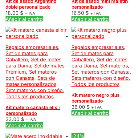
Kit de asado Argentino
Kit de asado mini maletin
doble personalizado
personalizado
18.00
$
16.50
$
+ IVA
+ IVA
Añadir al carrito
Añadir al carrito
Regalos empresariales
,
Regalos empresariales
,
Set de mates para
Set de mates para
Caballero
,
Set de mates
Caballero
,
Set de mates
para Dama
,
Set de mates
para Dama
,
Set materos
,
Premium
,
Set materos
Set materos con Canasta
,
con Canasta
,
Sets de
Sets materos con diseño
,
mates personalizados
,
Todos los productos
Sets materos con diseño
,
Kit matero negro plus
Todos los productos
personalizado
36.00
$
Kit matero canasta elixir
+ IVA
Añadir al carrito
personalizado
33.00
$
+ IVA
Añadir al carrito
-24%