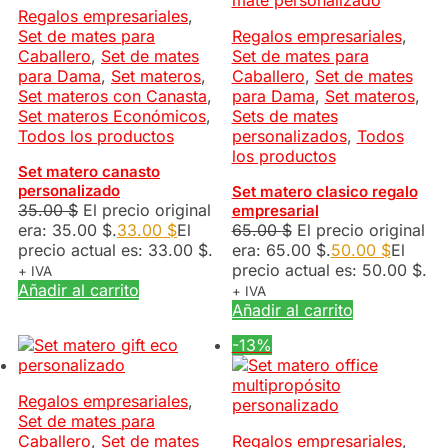
Regalos empresariales
,
Set de mates para
Regalos empresariales
,
Caballero
,
Set de mates
Set de mates para
para Dama
,
Set materos
,
Caballero
,
Set de mates
Set materos con Canasta
,
para Dama
,
Set materos
,
Set materos Económicos
,
Sets de mates
Todos los productos
personalizados
,
Todos
los productos
Set matero canasto
personalizado
Set matero clasico regalo
35.00
$
El precio original
empresarial
era: 35.00 $.
33.00
$
El
65.00
$
El precio original
precio actual es: 33.00 $.
era: 65.00 $.
50.00
$
El
precio actual es: 50.00 $.
+ IVA
Añadir al carrito
+ IVA
Añadir al carrito
-13%
Regalos empresariales
,
Set de mates para
Caballero
,
Set de mates
Regalos empresariales
,