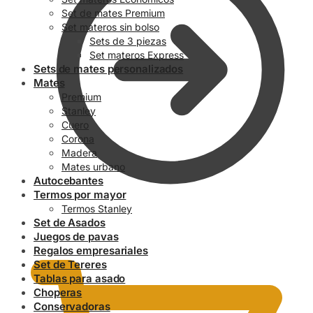
Set de mates Premium
Set materos sin bolso
Sets de 3 piezas
Set materos Express
Sets de mates personalizados
Mates
Premium
Stanley
Cuero
Corona
Madera
Mates urbano
Autocebantes
Termos por mayor
Termos Stanley
Set de Asados
0.00
$
Juegos de pavas
Regalos empresariales
Set de Tereres
Tablas para asado
Choperas
Conservadoras