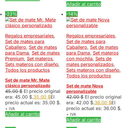
Añadir al carrito
-22%
-14%
Regalos empresariales
,
Regalos empresariales
,
Set de mates para
Set de mates para
Caballero
,
Set de mates
Caballero
,
Set de mates
para Dama
,
Set de mates
para Dama
,
Set materos
Premium
,
Set materos
,
con mochila
,
Sets de
Sets materos con diseño
,
mates personalizados
,
Todos los productos
Sets materos con diseño
,
Todos los productos
Set de mate Mr. Mate
clásico personalizado
Set de mate Nova
45.00
$
El precio original
personalizable
era: 45.00 $.
35.00
$
El
42.00
$
El precio original
precio actual es: 35.00 $.
era: 42.00 $.
36.00
$
El
precio actual es: 36.00 $.
+ IVA
Añadir al carrito
+ IVA
Añadir al carrito