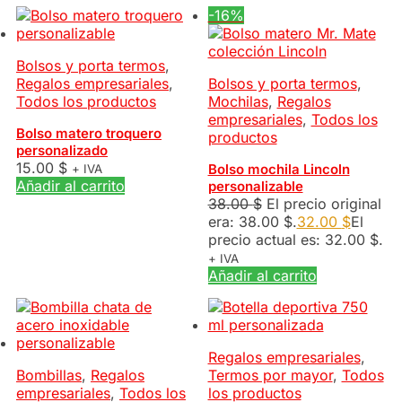
-16%
Bolsos y porta termos
,
Regalos empresariales
,
Bolsos y porta termos
,
Todos los productos
Mochilas
,
Regalos
empresariales
,
Todos los
Bolso matero troquero
productos
personalizado
15.00
$
Bolso mochila Lincoln
+ IVA
Añadir al carrito
personalizable
38.00
$
El precio original
era: 38.00 $.
32.00
$
El
precio actual es: 32.00 $.
+ IVA
Añadir al carrito
Regalos empresariales
,
Bombillas
,
Regalos
Termos por mayor
,
Todos
empresariales
,
Todos los
los productos