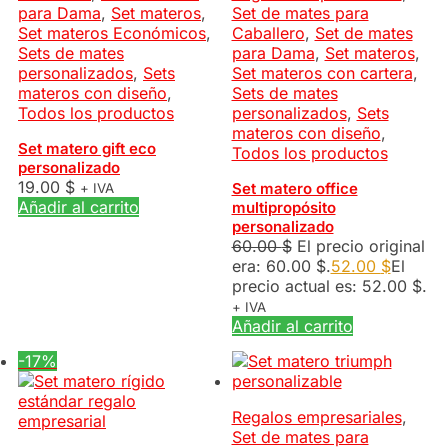
para Dama
,
Set materos
,
Set de mates para
Set materos Económicos
,
Caballero
,
Set de mates
Sets de mates
para Dama
,
Set materos
,
personalizados
,
Sets
Set materos con cartera
,
materos con diseño
,
Sets de mates
Todos los productos
personalizados
,
Sets
materos con diseño
,
Set matero gift eco
Todos los productos
personalizado
19.00
$
Set matero office
+ IVA
Añadir al carrito
multipropósito
personalizado
60.00
$
El precio original
era: 60.00 $.
52.00
$
El
precio actual es: 52.00 $.
+ IVA
Añadir al carrito
-17%
Regalos empresariales
,
Set de mates para