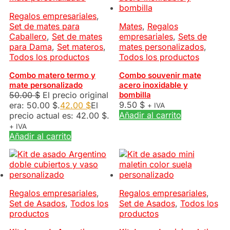
Regalos empresariales
,
Set de mates para
Mates
,
Regalos
Caballero
,
Set de mates
empresariales
,
Sets de
para Dama
,
Set materos
,
mates personalizados
,
Todos los productos
Todos los productos
Combo matero termo y
Combo souvenir mate
mate personalizado
acero inoxidable y
50.00
$
El precio original
bombilla
9.50
$
era: 50.00 $.
42.00
$
El
+ IVA
Añadir al carrito
precio actual es: 42.00 $.
+ IVA
Añadir al carrito
Regalos empresariales
,
Regalos empresariales
,
Set de Asados
,
Todos los
Set de Asados
,
Todos los
productos
productos