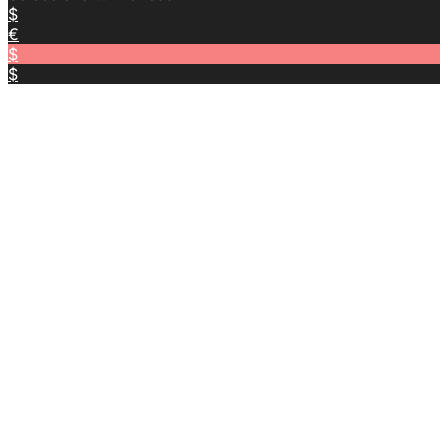
$
€
$
$