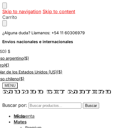
Skip to navigation
Skip to content
Carrito
¿Alguna duda? Llamanos: +54 11 60306979
Envios nacionales e internacionales
USD)
$
so argentino
($)
ro
(€)
lar de los Estados Unidos (US)
($)
so chileno
($)
MENU
Buscar por:
Buscar por:
Buscar
Buscar
Mi cuenta
Inicio
Mates
Premium