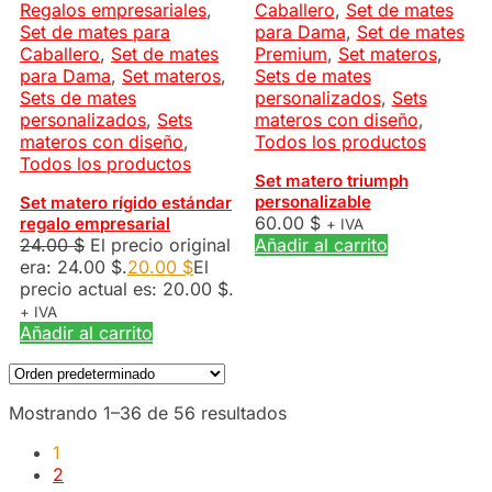
Regalos empresariales
,
Caballero
,
Set de mates
Set de mates para
para Dama
,
Set de mates
Caballero
,
Set de mates
Premium
,
Set materos
,
para Dama
,
Set materos
,
Sets de mates
Sets de mates
personalizados
,
Sets
personalizados
,
Sets
materos con diseño
,
materos con diseño
,
Todos los productos
Todos los productos
Set matero triumph
personalizable
Set matero rígido estándar
60.00
$
regalo empresarial
+ IVA
24.00
$
El precio original
Añadir al carrito
era: 24.00 $.
20.00
$
El
precio actual es: 20.00 $.
+ IVA
Añadir al carrito
Mostrando 1–36 de 56 resultados
1
2