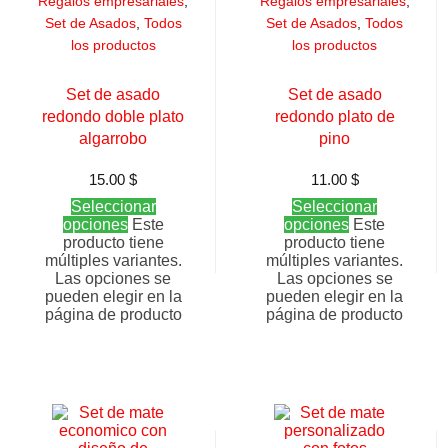
Regalos empresariales
,
Regalos empresariales
,
Set de Asados
,
Todos
Set de Asados
,
Todos
los productos
los productos
Set de asado
Set de asado
redondo doble plato
redondo plato de
algarrobo
pino
15.00
$
11.00
$
Seleccionar
Seleccionar
opciones
Este
opciones
Este
producto tiene
producto tiene
múltiples variantes.
múltiples variantes.
Las opciones se
Las opciones se
pueden elegir en la
pueden elegir en la
página de producto
página de producto