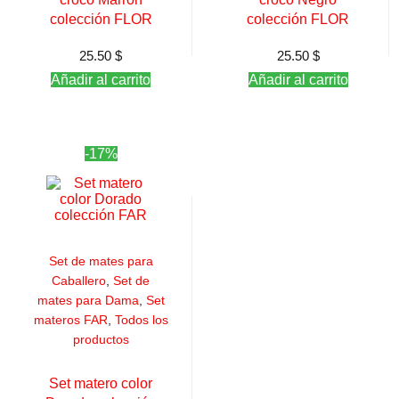
colección FLOR
colección FLOR
25.50
$
25.50
$
Añadir al carrito
Añadir al carrito
-17%
Set de mates para
Caballero
,
Set de
mates para Dama
,
Set
materos FAR
,
Todos los
productos
Set matero color