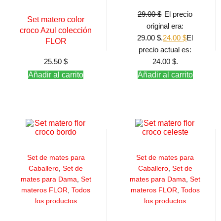
29.00
$
El precio
Set matero color
original era:
croco Azul colección
29.00 $.
24.00
$
El
FLOR
precio actual es:
25.50
$
24.00 $.
Añadir al carrito
Añadir al carrito
Set de mates para
Set de mates para
Caballero
,
Set de
Caballero
,
Set de
mates para Dama
,
Set
mates para Dama
,
Set
materos FLOR
,
Todos
materos FLOR
,
Todos
los productos
los productos