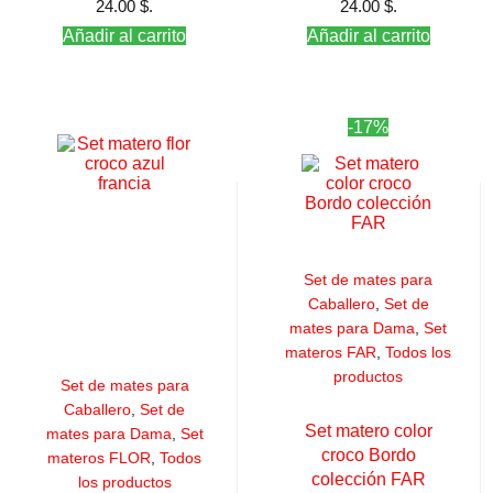
24.00 $.
24.00 $.
Añadir al carrito
Añadir al carrito
-17%
Set de mates para
Caballero
,
Set de
mates para Dama
,
Set
materos FAR
,
Todos los
productos
Set de mates para
Caballero
,
Set de
Set matero color
mates para Dama
,
Set
croco Bordo
materos FLOR
,
Todos
colección FAR
los productos