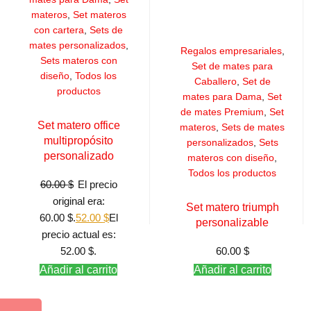
materos
,
Set materos
con cartera
,
Sets de
mates personalizados
,
Regalos empresariales
,
Sets materos con
Set de mates para
diseño
,
Todos los
Caballero
,
Set de
productos
mates para Dama
,
Set
de mates Premium
,
Set
Set matero office
materos
,
Sets de mates
multipropósito
personalizados
,
Sets
personalizado
materos con diseño
,
Todos los productos
60.00
$
El precio
original era:
Set matero triumph
60.00 $.
52.00
$
El
personalizable
precio actual es:
52.00 $.
60.00
$
Añadir al carrito
Añadir al carrito