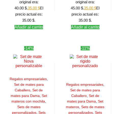
original era:
original era:
40.00 $.
35.00
$
El
45.00 $.
35.00
$
El
precio actual es:
precio actual es:
35.00 $.
35.00 $.
Añadir al carrito
Añadir al carrito
-14%
-11%
Regalos empresariales
,
Set de mates para
Regalos empresariales
,
Caballero
,
Set de
Set de mates para
mates para Dama
,
Set
Caballero
,
Set de
materos con mochila
,
mates para Dama
,
Set
Sets de mates
materos
,
Sets de mates
personalizados
,
Sets
personalizados
,
Sets