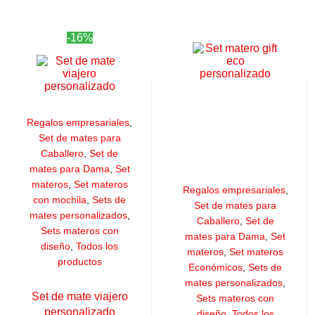
-16%
Regalos empresariales
,
Set de mates para
Caballero
,
Set de
mates para Dama
,
Set
materos
,
Set materos
Regalos empresariales
,
con mochila
,
Sets de
Set de mates para
mates personalizados
,
Caballero
,
Set de
Sets materos con
mates para Dama
,
Set
diseño
,
Todos los
materos
,
Set materos
productos
Económicos
,
Sets de
mates personalizados
,
Set de mate viajero
Sets materos con
personalizado
diseño
,
Todos los