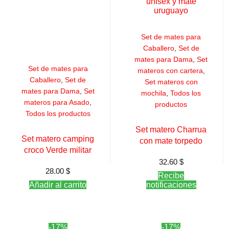
Set de mates para
Caballero
,
Set de
mates para Dama
,
Set
Set de mates para
materos con cartera
,
Caballero
,
Set de
Set materos con
mates para Dama
,
Set
mochila
,
Todos los
materos para Asado
,
productos
Todos los productos
Set matero Charrua
Set matero camping
con mate torpedo
croco Verde militar
32.60
$
28.00
$
Recibe
Añadir al carrito
notificaciones
-17%
-17%