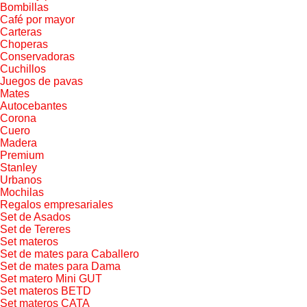
Bombillas
Café por mayor
Carteras
Choperas
Conservadoras
Cuchillos
Juegos de pavas
Mates
Autocebantes
Corona
Cuero
Madera
Premium
Stanley
Urbanos
Mochilas
Regalos empresariales
Set de Asados
Set de Tereres
Set materos
Set de mates para Caballero
Set de mates para Dama
Set matero Mini GUT
Set materos BETD
Set materos CATA