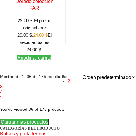
Dorado colección
FAR
29.00
$
El precio
original era:
29.00 $.
24.00
$
El
precio actual es:
24.00 $.
Añadir al carrito
1
Mostrando 1–36 de 175 resultados
2
3
4
5
→
You've viewed
36
of 175 products
Cargar mas productos
CATEGORÍAS DEL PRODUCTO
Bolsos y porta termos