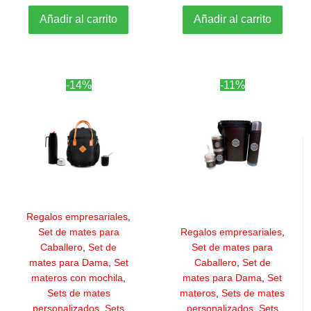
Añadir al carrito
Añadir al carrito
-14%
-11%
Regalos empresariales
,
Set de mates para
Regalos empresariales
,
Caballero
,
Set de
Set de mates para
mates para Dama
,
Set
Caballero
,
Set de
materos con mochila
,
mates para Dama
,
Set
Sets de mates
materos
,
Sets de mates
personalizados
,
Sets
personalizados
,
Sets