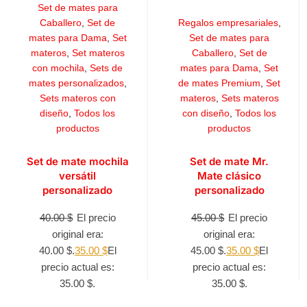
Set de mates para
Caballero
,
Set de
Regalos empresariales
,
mates para Dama
,
Set
Set de mates para
materos
,
Set materos
Caballero
,
Set de
con mochila
,
Sets de
mates para Dama
,
Set
mates personalizados
,
de mates Premium
,
Set
Sets materos con
materos
,
Sets materos
diseño
,
Todos los
con diseño
,
Todos los
productos
productos
Set de mate mochila
Set de mate Mr.
versátil
Mate clásico
personalizado
personalizado
40.00
$
El precio
45.00
$
El precio
original era:
original era:
40.00 $.
35.00
$
El
45.00 $.
35.00
$
El
precio actual es:
precio actual es:
35.00 $.
35.00 $.