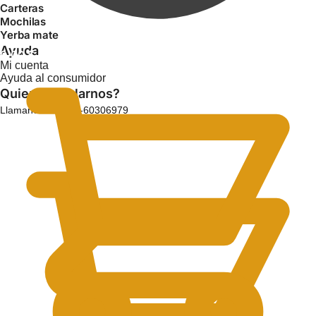
Carteras
Mochilas
Yerba mate
Ayuda
0.00
$
Mi cuenta
Ayuda al consumidor
Quieres hablarnos?
Llamanos: +54 11-60306979
0.00
$