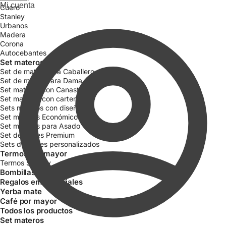
Mi cuenta
Cuero
Stanley
Urbanos
Madera
Corona
Autocebantes
Set materos
Set de mates para Caballero
Set de mates para Dama
Set materos con Canasta
Set materos con cartera
Sets materos con diseño
Set materos Económicos
Set materos para Asado
Set de mates Premium
Sets de mates personalizados
Termos por mayor
Termos Stanley
Bombillas
Regalos empresariales
Yerba mate
Café por mayor
Todos los productos
Set materos