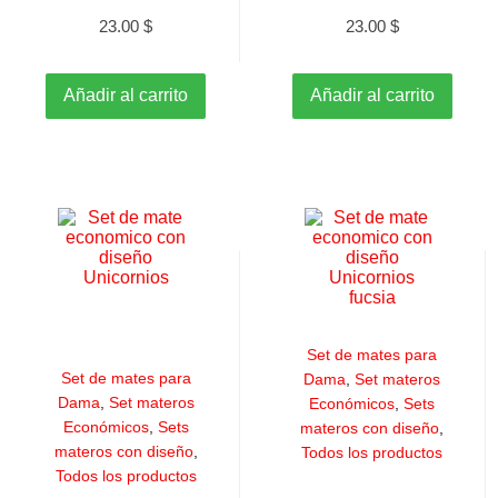
23.00
$
23.00
$
Añadir al carrito
Añadir al carrito
Set de mates para
Set de mates para
Dama
,
Set materos
Dama
,
Set materos
Económicos
,
Sets
Económicos
,
Sets
materos con diseño
,
materos con diseño
,
Todos los productos
Todos los productos