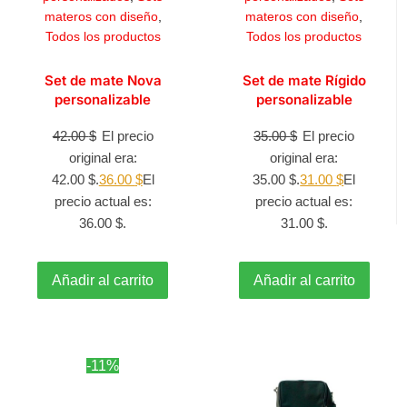
materos con diseño
,
materos con diseño
,
Todos los productos
Todos los productos
Set de mate Nova
Set de mate Rígido
personalizable
personalizable
42.00
$
El precio
35.00
$
El precio
original era:
original era:
42.00 $.
36.00
$
El
35.00 $.
31.00
$
El
precio actual es:
precio actual es:
36.00 $.
31.00 $.
Añadir al carrito
Añadir al carrito
-11%