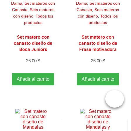
Dama
,
Set materos con
Dama
,
Set materos con
Canasta
,
Sets materos
Canasta
,
Sets materos
con diseño
,
Todos los
con diseño
,
Todos los
productos
productos
Set matero con
Set matero con
canasto diseño de
canasto diseño de
Boca Juniors
Frase motivadora
26.00
$
26.00
$
Añadir al carrito
Añadir al carrito
Bu
sc