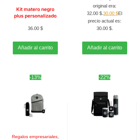
original era:
Kit matero negro
32.00 $.
30.00
$
El
plus personalizado
precio actual es:
36.00
$
30.00 $.
Añadir al carrito
Añadir al carrito
-13%
-22%
Regalos empresariales
,