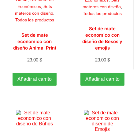
Económicos
,
Sets
Económicos
,
Sets
materos con diseño
,
materos con diseño
,
Todos los productos
Todos los productos
Set de mate
Set de mate
economico con
economico con
diseño de Besos y
diseño Animal Print
emojis
23.00
$
23.00
$
Añadir al carrito
Añadir al carrito