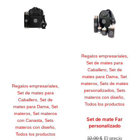
Regalos empresariales
,
Set de mates para
Caballero
,
Set de
mates para Dama
,
Set
materos
,
Sets de mates
Regalos empresariales
,
personalizados
,
Sets
Set de mates para
materos con diseño
,
Caballero
,
Set de
Todos los productos
mates para Dama
,
Set
materos
,
Set materos
Set de mate Far
con Canasta
,
Sets
personalizado
materos con diseño
,
Todos los productos
32.00
$
El precio