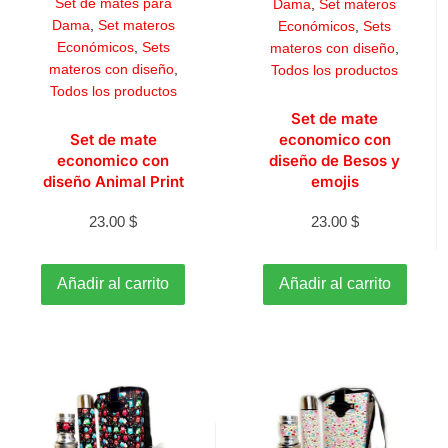
Set de mates para
Dama
,
Set materos
Dama
,
Set materos
Económicos
,
Sets
Económicos
,
Sets
materos con diseño
,
materos con diseño
,
Todos los productos
Todos los productos
Set de mate
Set de mate
economico con
economico con
diseño de Besos y
diseño Animal Print
emojis
23.00
$
23.00
$
Añadir al carrito
Añadir al carrito