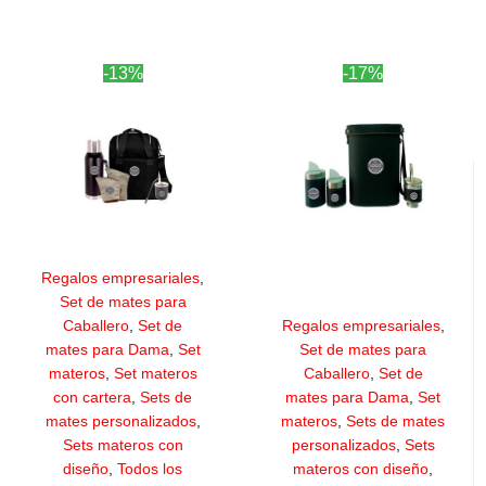
-13%
-17%
Regalos empresariales
,
Set de mates para
Caballero
,
Set de
Regalos empresariales
,
mates para Dama
,
Set
Set de mates para
materos
,
Set materos
Caballero
,
Set de
con cartera
,
Sets de
mates para Dama
,
Set
mates personalizados
,
materos
,
Sets de mates
Sets materos con
personalizados
,
Sets
diseño
,
Todos los
materos con diseño
,