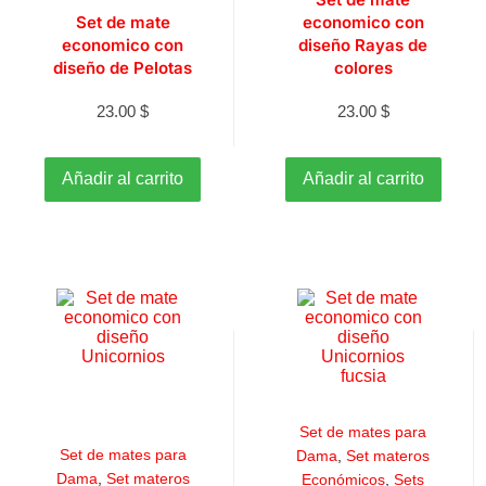
Set de mate
economico con
economico con
diseño Rayas de
diseño de Pelotas
colores
23.00
$
23.00
$
Añadir al carrito
Añadir al carrito
Set de mates para
Set de mates para
Dama
,
Set materos
Dama
,
Set materos
Económicos
,
Sets