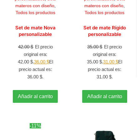
materos con diseño
,
materos con diseño
,
Todos los productos
Todos los productos
Set de mate Nova
Set de mate Rígido
personalizable
personalizable
42.00
$
El precio
35.00
$
El precio
original era:
original era:
42.00 $.
36.00
$
El
35.00 $.
31.00
$
El
precio actual es:
precio actual es:
36.00 $.
31.00 $.
Añadir al carrito
Añadir al carrito
-11%