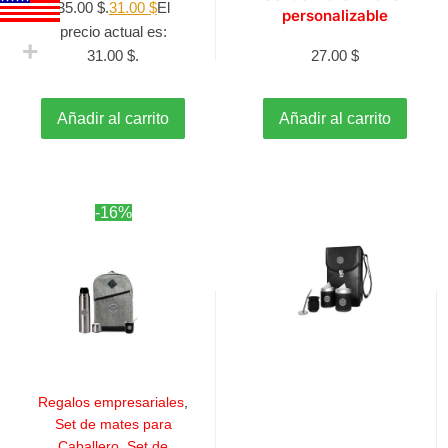
35.00 $.
31.00
$
El
personalizable
precio actual es:
31.00 $.
27.00
$
Añadir al carrito
Añadir al carrito
-16%
Regalos empresariales
,
Set de mates para
Caballero
,
Set de