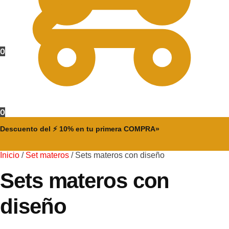
0
0
Descuento del ⚡ 10% en tu primera COMPRA»
Inicio
/
Set materos
/
Sets materos con diseño
Sets materos con
diseño