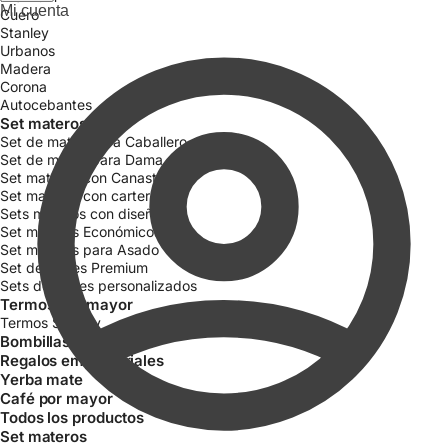
Mi cuenta
Cuero
Stanley
Urbanos
Madera
Corona
Autocebantes
Set materos
Set de mates para Caballero
Set de mates para Dama
Set materos con Canasta
Set materos con cartera
Sets materos con diseño
Set materos Económicos
Set materos para Asado
Set de mates Premium
Sets de mates personalizados
Termos por mayor
Termos Stanley
Bombillas
Regalos empresariales
Yerba mate
Café por mayor
Todos los productos
Set materos