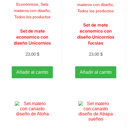
Económicos
,
Sets
materos con diseño
,
materos con diseño
,
Todos los productos
Todos los productos
Set de mate
Set de mate
economico con
economico con
diseño Unicornios
diseño Unicornios
fucsias
23.00
$
23.00
$
Añadir al carrito
Añadir al carrito