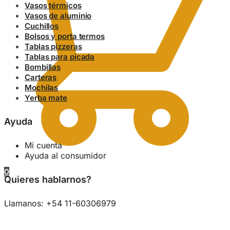
Vasos térmicos
Vasos de aluminio
Cuchillos
Bolsos y porta termos
Tablas pizzeras
Tablas para picada
Bombillas
Carteras
Mochilas
Yerba mate
Ayuda
Mi cuenta
Ayuda al consumidor
0
Quieres hablarnos?
Llamanos: +54 11-60306979
0.00
$