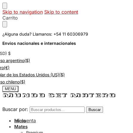
Skip to navigation
Skip to content
Carrito
¿Alguna duda? Llamanos: +54 11 60306979
Envios nacionales e internacionales
USD)
$
so argentino
($)
ro
(€)
lar de los Estados Unidos (US)
($)
so chileno
($)
MENU
Buscar por:
Buscar por:
Buscar
Buscar
Mi cuenta
Inicio
Mates
Premium