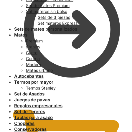
Set de mates Premium
Set materos sin bolso
Sets de 3 piezas
Set materos Express
Sets de mates personalizados
Mates
Premium
Stanley
Cuero
Corona
Madera
Mates urbano
Autocebantes
Termos por mayor
Termos Stanley
Set de Asados
0.00
$
Juegos de pavas
Regalos empresariales
Set de Tereres
Tablas para asado
Choperas
Conservadoras