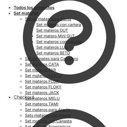
Todos los productos
Set materos
Set de mates para Dama
Set materos con cartera
Set materos GUT
Set matero Mini GUT
Set materos con mochila
Set materos LULI
Set materos BETD
Set de mates para Caballero
Set materos CATA
Set materos FAR
Set materos FARTU
Set materos FLOR
Set materos FLOKY
Set materos JACK
Checkout
Set materos MELU
Set materos TAMI
Set materos para Asado
Sets materos con diseño
Set materos con Canasta
Set materos Económicos