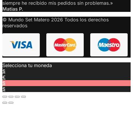
siempre he recibido mis pedidos sin problemas.»
Matias P.
© Mundo Set Matero 2026 Todos los derechos
reservados
Selecciona tu moneda
$
€
$
$