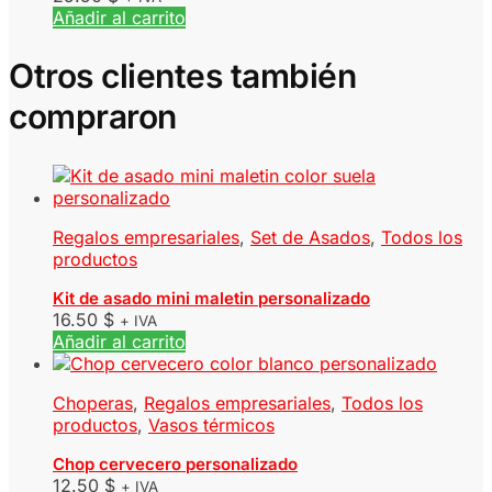
Añadir al carrito
Otros clientes también
compraron
Regalos empresariales
,
Set de Asados
,
Todos los
productos
Kit de asado mini maletin personalizado
16.50
$
+ IVA
Añadir al carrito
Choperas
,
Regalos empresariales
,
Todos los
productos
,
Vasos térmicos
Chop cervecero personalizado
12.50
$
+ IVA