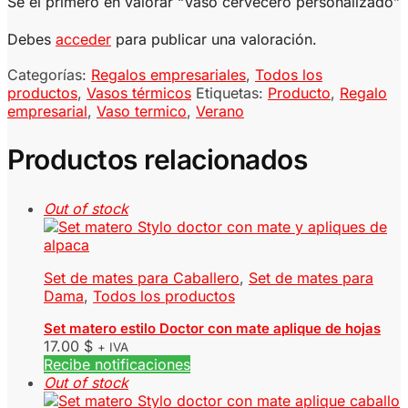
Sé el primero en valorar “Vaso cervecero personalizado”
Debes
acceder
para publicar una valoración.
Categorías:
Regalos empresariales
,
Todos los
productos
,
Vasos térmicos
Etiquetas:
Producto
,
Regalo
empresarial
,
Vaso termico
,
Verano
Productos relacionados
Out of stock
Set de mates para Caballero
,
Set de mates para
Dama
,
Todos los productos
Set matero estilo Doctor con mate aplique de hojas
17.00
$
+ IVA
Recibe notificaciones
Out of stock