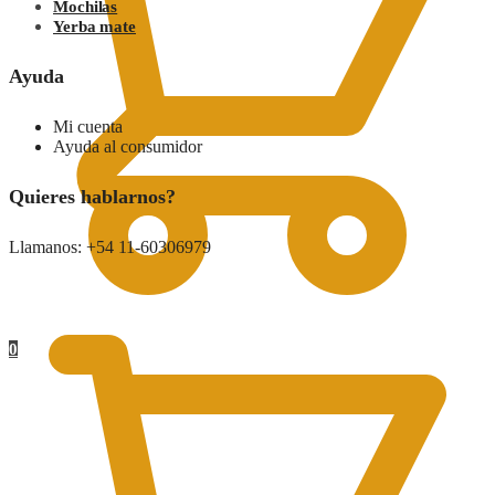
Mochilas
Yerba mate
Ayuda
Mi cuenta
Ayuda al consumidor
Quieres hablarnos?
Llamanos: +54 11-60306979
0.00
$
0