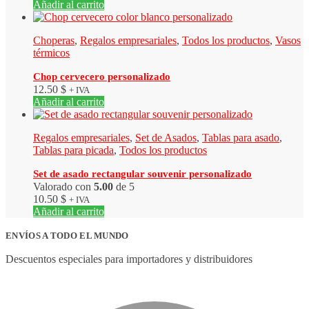
Añadir al carrito
Choperas
,
Regalos empresariales
,
Todos los productos
,
Vasos
térmicos
Chop cervecero personalizado
12.50
$
+ IVA
Añadir al carrito
Regalos empresariales
,
Set de Asados
,
Tablas para asado
,
Tablas para picada
,
Todos los productos
Set de asado rectangular souvenir personalizado
Valorado con
5.00
de 5
10.50
$
+ IVA
Añadir al carrito
ENVÍOS A TODO EL MUNDO
Descuentos especiales para importadores y distribuidores