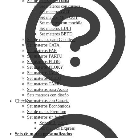
Set de mates para Dama
Set materos con cartera
Set materos GUT
Set matero Mini GUT
Set materos con mochila
Set materos LULI
Set materos BETD
Set de mates para Caballero
Set materos CATA
Set materos FAR
Set materos FARTU
Set materos FLOR
Set materos FLOKY
Set materos JACK
Set materos MELU
Set materos TAMI
Set materos para Asado
Sets materos con diseño
Checkout
Set materos con Canasta
Set materos Económicos
Set de mates Premium
Set materos sin bolso
Sets de 3 piezas
Set materos Express
Sets de mates personalizados