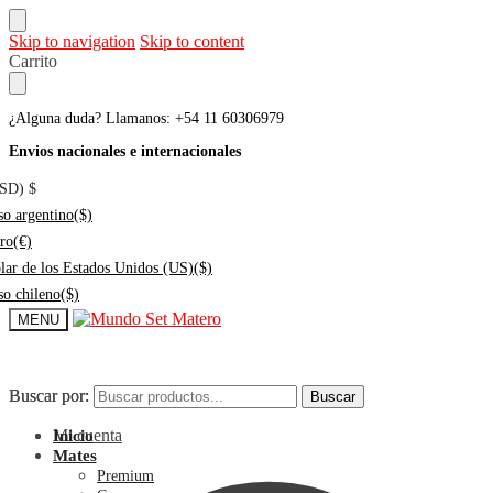
Skip to navigation
Skip to content
Carrito
¿Alguna duda? Llamanos: +54 11 60306979
Envios nacionales e internacionales
USD)
$
so argentino
($)
ro
(€)
lar de los Estados Unidos (US)
($)
so chileno
($)
MENU
Buscar por:
Buscar por:
Buscar
Buscar
Mi cuenta
Inicio
Mates
Premium