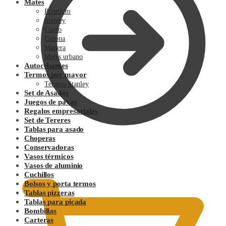
Mates
Premium
Stanley
Cuero
Corona
Madera
Mates urbano
Autocebantes
Termos por mayor
Termos Stanley
Set de Asados
Juegos de pavas
Regalos empresariales
Set de Tereres
Tablas para asado
Choperas
Conservadoras
0.00
$
Vasos térmicos
Vasos de aluminio
Cuchillos
Bolsos y porta termos
Tablas pizzeras
Tablas para picada
Bombillas
Carteras