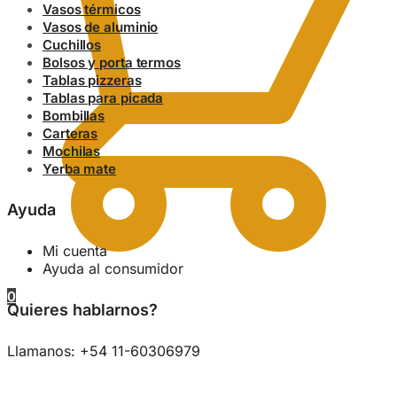
Vasos térmicos
Vasos de aluminio
Cuchillos
Bolsos y porta termos
Tablas pizzeras
Tablas para picada
Bombillas
Carteras
Mochilas
Yerba mate
Ayuda
Mi cuenta
Ayuda al consumidor
0
Quieres hablarnos?
Llamanos: +54 11-60306979
0.00
$