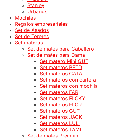
Stanley
Urbanos
Mochilas
Regalos empresariales
Set de Asados
Set de Tereres
Set materos
Set de mates para Caballero
Set de mates para Dama
Set matero Mini GUT
Set materos BETD
Set materos CATA
Set materos con cartera
Set materos con mochila
Set materos FAR
Set materos FLOKY
Set materos FLOR
Set materos GUT
Set materos JACK
Set materos LULI
Set materos TAMI
Set de mates Premium