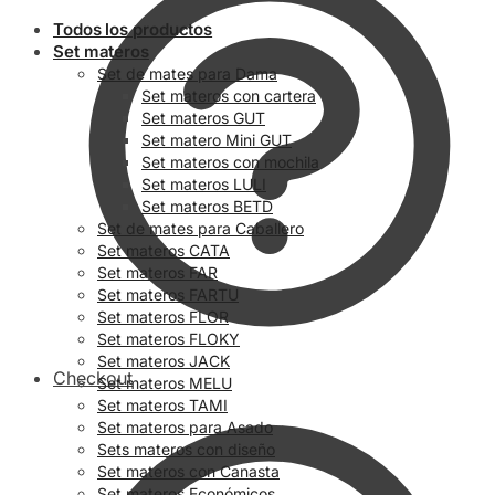
Todos los productos
Set materos
Set de mates para Dama
Set materos con cartera
Set materos GUT
Set matero Mini GUT
Set materos con mochila
Set materos LULI
Set materos BETD
Set de mates para Caballero
Set materos CATA
Set materos FAR
Set materos FARTU
Set materos FLOR
Set materos FLOKY
Set materos JACK
Checkout
Set materos MELU
Set materos TAMI
Set materos para Asado
Sets materos con diseño
Set materos con Canasta
Set materos Económicos