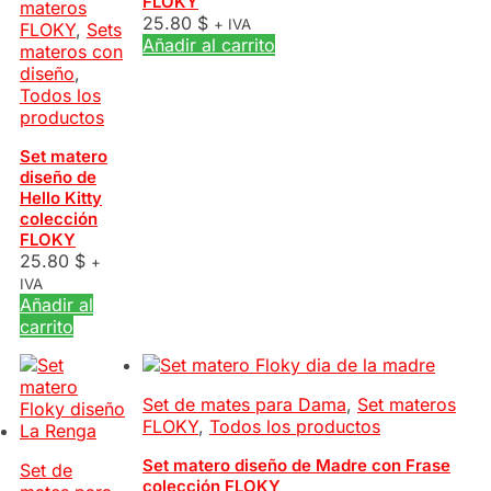
FLOKY
materos
25.80
$
+ IVA
FLOKY
,
Sets
Añadir al carrito
materos con
diseño
,
Todos los
productos
Set matero
diseño de
Hello Kitty
colección
FLOKY
25.80
$
+
IVA
Añadir al
carrito
Set de mates para Dama
,
Set materos
FLOKY
,
Todos los productos
Set matero diseño de Madre con Frase
Set de
colección FLOKY