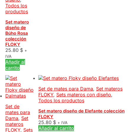
Todos los
productos
Set matero
diseño de
Búho Rosa
colección
FLOKY
25.80
$
+
IVA
Añadir al
carrito
Set de mates para Dama
,
Set materos
FLOKY
,
Sets materos con diseño
,
Todos los productos
Set de
Set matero diseño de Elefante colección
mates para
FLOKY
Dama
,
Set
25.80
$
+ IVA
materos
Añadir al carrito
FLOKY
,
Sets