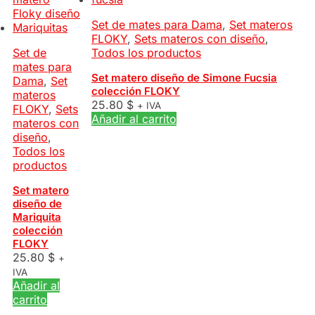
Set de mates para Dama
,
Set materos
FLOKY
,
Sets materos con diseño
,
Set de
Todos los productos
mates para
Set matero diseño de Simone Fucsia
Dama
,
Set
colección FLOKY
materos
25.80
$
+ IVA
FLOKY
,
Sets
Añadir al carrito
materos con
diseño
,
Todos los
productos
Set matero
diseño de
Mariquita
colección
FLOKY
25.80
$
+
IVA
Añadir al
carrito