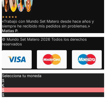
★★★★★
«Trabajo con Mundo Set Matero desde hace años y
siempre he recibido mis pedidos sin problemas.»
Matias P.
© Mundo Set Matero 2026 Todos los derechos
reservados
Selecciona tu moneda
$
€
$
$