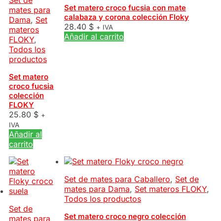
Set matero croco fucsia con mate
mates para
calabaza y corona colección Floky
Dama
,
Set
28.40
$
+ IVA
materos
Añadir al carrito
FLOKY
,
Todos los
productos
Set matero
croco fucsia
colección
FLOKY
25.80
$
+
IVA
Añadir al
carrito
Set de mates para Caballero
,
Set de
mates para Dama
,
Set materos FLOKY
,
Todos los productos
Set de
Set matero croco negro colección
mates para